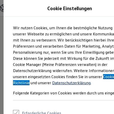
Modelle und Konfigurator
Cookie Einstellungen
Konfigurator
Modelle vergleichen
Konfiguration laden
Zum
Zum
Autosuche
Wir nutzen Cookies, um Ihnen die bestmögliche Nutzung
Hauptinhalt
Footer
Elektroautos
springen
springen
unserer Webseite zu ermöglichen und unsere Kommunika
ENERGY Sondermodelle
Nutzfahrzeuge
mit Ihnen zu verbessern. Wir berücksichtigen hierbei Ihr
SUV und CUV
Präferenzen und verarbeiten Daten für Marketing, Analyt
Familienautos
Personalisierung nur, wenn Sie uns Ihre Einwilligung gebe
Kombis
Kompaktwagen
Diese können Sie jederzeit mit Wirkung für die Zukunft i
Sportwagen
Cookie Manager (Meine Präferenzen verwalten) in der
Schnell verfügbare Fahrzeuge
Angebote und Produkte
Datenschutzerklärung widerrufen. Weitere Informatione
Aktuelle Angebote
unseren eingesetzten Cookies finden Sie in unserer
Cooki
E-Auto-Förderung
Richtlinie
und unserer
Datenschutzerklärung
.
Volkswagen Marktplatz
Die ENERGY Sondermodelle
Folgende Kategorien von Cookies werden durch uns einge
Junge Gebrauchtwagen und Gebrauchtwagen
Volkswagen Zertifizierte Gebrauchtwagen
Elektromobilität bei Gebrauchtwagen
Zubehör- und Serviceangebote
Saisonangebote
Erforderliche Cookies