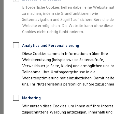
Reifenpakete
Leasing
Erforderliche Cookies helfen dabei, eine Website nu
Leasing-Angebote
zu machen, indem sie Grundfunktionen wie
So geht neu.
Gebrauchtwagen Leasing
Seitennavigation und Zugriff auf sichere Bereiche de
Junge Gebrauchtwagen-Leasing
Elektroauto Leasing
Website ermöglichen. Die Website kann ohne diese
Entdecken Sie jetzt
Kleinwagen-Leasing
Cookies nicht richtig funktionieren.
Leasing ohne Anzahlung
den neuen ID.3 Neo!
Finanzierung
Autokredit mit Schlussrate
Analytics und Personalisierung
Versicherungen und Garantien
Kfz-Versicherung
Diese Cookies sammeln Informationen über Ihre
Restschuldversicherungen
Websitenutzung (beispielsweise Seitenaufrufe,
Garantien
Verweildauer je Seite, Klicks) und ermöglichen uns b
Wartungsverträge
Geschäftskunden
Teilnahme, Ihre Umfrageergebnisse in die
Professional Class bei Volkswagen
Websiteoptimierung mit einzubeziehen. Damit helfe
Großkunden
uns, Ihr Nutzererlebnis persönlich auf Sie zuzuschne
Behörden
Direktkunden
Sonderfahrzeuge
Marketing
Anpfiff zum Gewinn
Elektromobilität
Wir nutzen diese Cookies, um Ihnen auf Ihre Intere
Elektroautos
zugeschnittene Werbung anzuzeigen, innerhalb und
ID. Tutorials