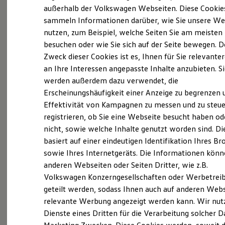
Elektrofahrzeugkonzepte
außerhalb der Volkswagen Webseiten. Diese Cookie
ID. EVERY1
(
Impressum & Rechtliches
)
sammeln Informationen darüber, wie Sie unsere We
Reichweite
nutzen, zum Beispiel, welche Seiten Sie am meisten
Reichweite der ID. Modelle
Reichweite im Winter
besuchen oder wie Sie sich auf der Seite bewegen. D
Rekuperation
Zweck dieser Cookies ist es, Ihnen für Sie relevante
Laden
an Ihre Interessen angepasste Inhalte anzubieten. S
Laden unterwegs
Laden Zuhause
werden außerdem dazu verwendet, die
Ladestationen finden
Erscheinungshäufigkeit einer Anzeige zu begrenzen 
Ladezeitensimulator
Effektivität von Kampagnen zu messen und zu steue
Batterie
Sicherheit
registrieren, ob Sie eine Webseite besucht haben od
Garantie und Lebensdauer
nicht, sowie welche Inhalte genutzt worden sind. Di
Nachhaltigkeit
basiert auf einer eindeutigen Identifikation Ihres B
Technologie
Kosten und Kauf
sowie Ihres Internetgeräts. Die Informationen kön
Verbrauchskosten
anderen Webseiten oder Seiten Dritter, wie z.B.
Kaufoptionen
Volkswagen Konzerngesellschaften oder Werbetrei
E-Auto-Förderung
Software und Konnektivität
geteilt werden, sodass Ihnen auch auf anderen Web
Die ID. Software 6
relevante Werbung angezeigt werden kann. Wir nut
ID. Software Versionen und Updates
Dienste eines Dritten für die Verarbeitung solcher D
Digitale Extras
Schnittstellen zu Ihrem ID.