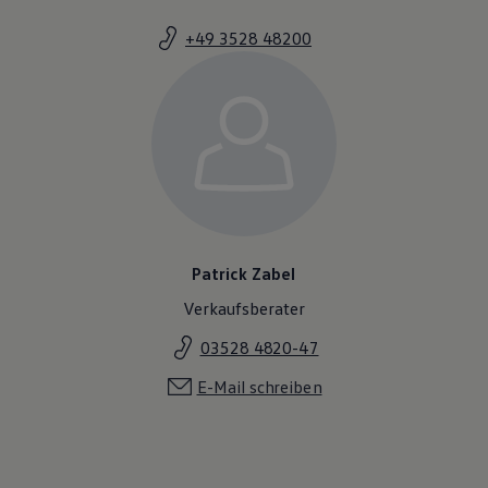
Magazin
Lifestyle
+49 3528 48200
Transport
Familie
Elektromobilität
Volkswagen R
Pannen- und Unfallhilfe
Volkswagen Kundenbetreuung
Patrick Zabel
Verkaufsberater
03528 4820-47
E-Mail schreiben