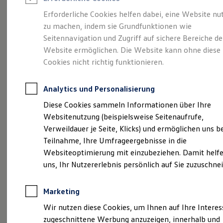
Reifenpakete
Leasing
Erforderliche Cookies helfen dabei, eine Website nu
Leasing-Angebote
zu machen, indem sie Grundfunktionen wie
Volkswagen Economy
Gebrauchtwagen Leasing
Seitennavigation und Zugriff auf sichere Bereiche de
Junge Gebrauchtwagen-Leasing
Elektroauto Leasing
Website ermöglichen. Die Website kann ohne diese
Service
Rabattaktion
Kleinwagen-Leasing
Cookies nicht richtig funktionieren.
Leasing ohne Anzahlung
Finanzierung
Autokredit mit Schlussrate
Analytics und Personalisierung
Versicherungen und Garantien
Kfz-Versicherung
Diese Cookies sammeln Informationen über Ihre
Restschuldversicherungen
Websitenutzung (beispielsweise Seitenaufrufe,
Garantien
Verweildauer je Seite, Klicks) und ermöglichen uns b
Wartungsverträge
Geschäftskunden
Teilnahme, Ihre Umfrageergebnisse in die
Professional Class bei Volkswagen
Websiteoptimierung mit einzubeziehen. Damit helfe
Großkunden
uns, Ihr Nutzererlebnis persönlich auf Sie zuzuschne
Behörden
Direktkunden
Sonderfahrzeuge
Marketing
Anpfiff zum Gewinn
Elektromobilität
Wir nutzen diese Cookies, um Ihnen auf Ihre Intere
Elektroautos
zugeschnittene Werbung anzuzeigen, innerhalb und
ID. Tutorials