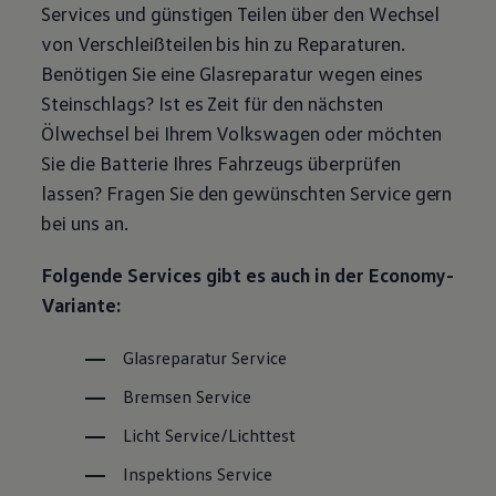
Services und günstigen Teilen über den Wechsel
Magazin
Lifestyle
von Verschleißteilen bis hin zu Reparaturen.
Transport
Benötigen Sie eine Glasreparatur wegen eines
Familie
Elektromobilität
Steinschlags? Ist es Zeit für den nächsten
Volkswagen R
Ölwechsel bei Ihrem
Volkswagen
oder möchten
Pannen- und Unfallhilfe
Volkswagen Kundenbetreuung
Sie die Batterie Ihres Fahrzeugs überprüfen
lassen? Fragen Sie den gewünschten
Service
gern
bei uns an.
Folgende Services gibt es auch in der Economy-
Variante:
Glasreparatur
Service
Bremsen
Service
Licht
Service
/Lichttest
Inspektions
Service