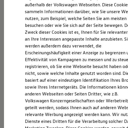
Elektrofahrzeugkonzepte
außerhalb der Volkswagen Webseiten. Diese Cookie
(
Impressum & Rechtliches
)
ID. EVERY1
sammeln Informationen darüber, wie Sie unsere We
Reichweite
nutzen, zum Beispiel, welche Seiten Sie am meisten
Reichweite der ID. Modelle
Reichweite im Winter
besuchen oder wie Sie sich auf der Seite bewegen. D
Was ist der Economy Service
Rekuperation
Zweck dieser Cookies ist es, Ihnen für Sie relevante
Laden
und wer kann ihn nutzen?
an Ihre Interessen angepasste Inhalte anzubieten. S
Laden unterwegs
Laden Zuhause
werden außerdem dazu verwendet, die
Ladestationen finden
Erscheinungshäufigkeit einer Anzeige zu begrenzen 
Ältere Volkswagen haben einen anderen
Ladezeitensimulator
Effektivität von Kampagnen zu messen und zu steue
Batterie
Servicebedarf als neue Fahrzeuge. Der Economy
Sicherheit
registrieren, ob Sie eine Webseite besucht haben od
Service ist speziell für Volkswagen Modelle
Garantie und Lebensdauer
nicht, sowie welche Inhalte genutzt worden sind. Di
entwickelt worden, die älter als vier Jahre sind. Er
Nachhaltigkeit
basiert auf einer eindeutigen Identifikation Ihres B
Technologie
bietet Ihnen ein vielfältiges Leistungsspektrum mit
Kosten und Kauf
sowie Ihres Internetgeräts. Die Informationen kön
zeitwertgerechtem Service und hoher
Verbrauchskosten
anderen Webseiten oder Seiten Dritter, wie z.B.
Ersatzteilqualität. Die Leistungen sind durch
Kaufoptionen
Volkswagen Konzerngesellschaften oder Werbetrei
E-Auto-Förderung
Fachwissen, Volkswagen Teile und langjährige
Software und Konnektivität
geteilt werden, sodass Ihnen auch auf anderen Web
Erfahrung genau auf Ihr Fahrzeug abgestimmt und
Die ID. Software 6
relevante Werbung angezeigt werden kann. Wir nut
decken nahezu alle Services ab. Die Preise sind
ID. Software Versionen und Updates
Dienste eines Dritten für die Verarbeitung solcher D
Digitale Extras
speziell auf das Alter Ihres Fahrzeugs ausgelegt. Bei
Schnittstellen zu Ihrem ID.