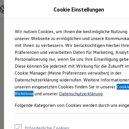
Modelle und Konfigurator
Cookie Einstellungen
Konfigurator
Modelle vergleichen
Konfiguration laden
Zum
Zum
Autosuche
Wir nutzen Cookies, um Ihnen die bestmögliche Nutzung
Hauptinhalt
Footer
Elektroautos
springen
springen
unserer Webseite zu ermöglichen und unsere Kommunika
ENERGY Sondermodelle
Nutzfahrzeuge
mit Ihnen zu verbessern. Wir berücksichtigen hierbei Ihr
SUV und CUV
Präferenzen und verarbeiten Daten für Marketing, Analyt
Familienautos
Personalisierung nur, wenn Sie uns Ihre Einwilligung gebe
Kombis
Kompaktwagen
Diese können Sie jederzeit mit Wirkung für die Zukunft i
Sportwagen
Cookie Manager (Meine Präferenzen verwalten) in der
Schnell verfügbare Fahrzeuge
Angebote und Produkte
Datenschutzerklärung widerrufen. Weitere Informatione
Aktuelle Angebote
unseren eingesetzten Cookies finden Sie in unserer
Cooki
E-Auto-Förderung
Richtlinie
und unserer
Datenschutzerklärung
.
Volkswagen Marktplatz
Die ENERGY Sondermodelle
Folgende Kategorien von Cookies werden durch uns einge
Junge Gebrauchtwagen und Gebrauchtwagen
Volkswagen Zertifizierte Gebrauchtwagen
Elektromobilität bei Gebrauchtwagen
Zubehör- und Serviceangebote
Saisonangebote
Erforderliche Cookies