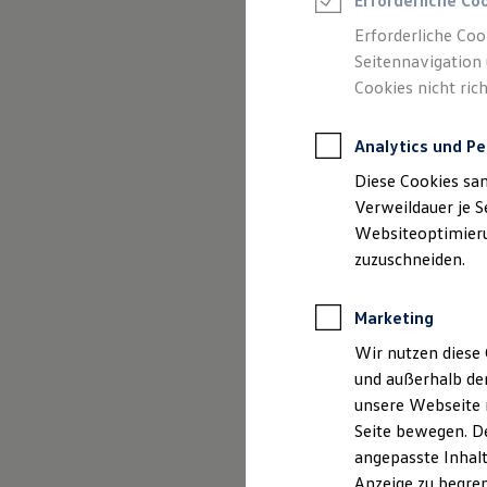
Erforderliche Co
Reifenpakete
Leasing
Erforderliche Coo
Leasing-Angebote
Seitennavigation 
Gebrauchtwagen Leasing
(
Impressum & Rechtliches
)
Cookies nicht rich
Junge Gebrauchtwagen-Leasing
Elektroauto Leasing
Kleinwagen-Leasing
Analytics und Pe
Leasing ohne Anzahlung
Finanzierung
Diese Cookies sa
Autokredit mit Schlussrate
Versicherungen und Garantien
Verweildauer je S
Kfz-Versicherung
Websiteoptimierun
Restschuldversicherungen
zuzuschneiden.
Garantien
Wartungsverträge
Geschäftskunden
Marketing
Professional Class bei Volkswagen
Großkunden
Wir nutzen diese 
Behörden
und außerhalb de
Direktkunden
Sonderfahrzeuge
unsere Webseite n
Anpfiff zum Gewinn
Seite bewegen. De
Elektromobilität
angepasste Inhalt
Elektroautos
ID. Tutorials
Anzeige zu begren