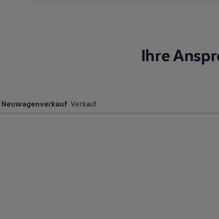
Magazin
Lifestyle
Transport
Familie
Elektromobilität
Ihre Ansp
Volkswagen R
Pannen- und Unfallhilfe
Volkswagen Kundenbetreuung
Neuwagenverkauf
Verkauf