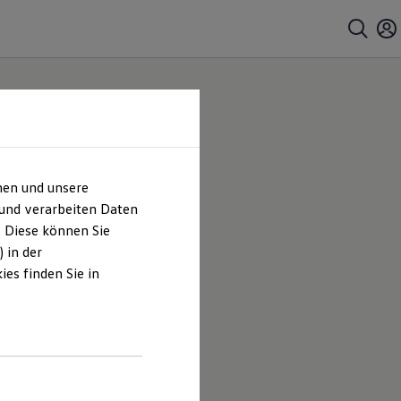
hen und unsere
 und verarbeiten Daten
. Diese können Sie
 in der
es finden Sie in