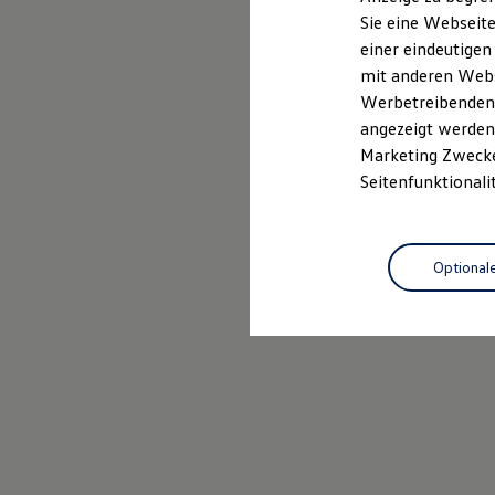
Elektrofahrzeugkonzepte
Sie eine Webseite
ID. EVERY1
einer eindeutigen
Reichweite
Reichweite der ID. Modelle
mit anderen Webse
Reichweite im Winter
Werbetreibenden,
Rekuperation
angezeigt werden 
Laden
Laden unterwegs
Marketing Zwecken
Laden Zuhause
Seitenfunktionali
Ladestationen finden
Ladezeitensimulator
Batterie
Sicherheit
Optional
Garantie und Lebensdauer
Nachhaltigkeit
Technologie
Kosten und Kauf
Verbrauchskosten
Kaufoptionen
E-Auto-Förderung
Software und Konnektivität
Die ID. Software 6
ID. Software Versionen und Updates
Digitale Extras
Schnittstellen zu Ihrem ID.