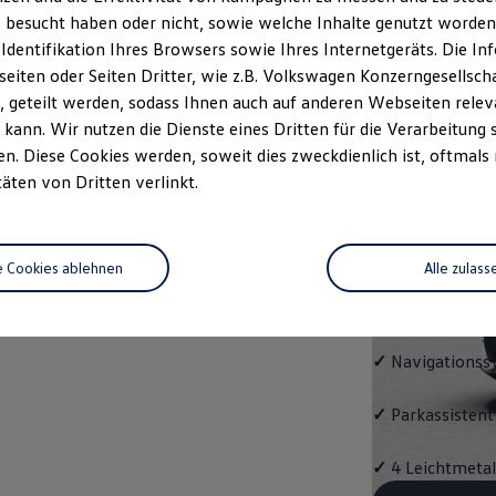
ENERG
 besucht haben oder nicht, sowie welche Inhalte genutzt worden s
 Identifikation Ihres Browsers sowie Ihres Internetgeräts. Die 
Mit dem ID.5
E
iten oder Seiten Dritter, wie z.B. Volkswagen Konzerngesellsch
Ausstattungshigh
 geteilt werden, sodass Ihnen auch auf anderen Webseiten rel
kann. Wir nutzen die Dienste eines Dritten für die Verarbeitung 
✓
Multifunktion
. Diese Cookies werden, soweit dies zweckdienlich ist, oftmals
täten von Dritten verlinkt.
✓
"Easy Open & 
Schließung, mit
e Cookies ablehnen
Alle zulass
✓
Fahrassistent
Assist"
✓
Navigationss
✓
Parkassistent 
✓
4 Leichtmetal