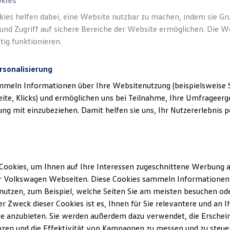
okies
kies helfen dabei, eine Website nutzbar zu machen, indem sie G
und Zugriff auf sichere Bereiche der Website ermöglichen. Die W
tig funktionieren.
rsonalisierung
mmeln Informationen über Ihre Websitenutzung (beispielsweise S
eite, Klicks) und ermöglichen uns bei Teilnahme, Ihre Umfrageerge
g mit einzubeziehen. Damit helfen sie uns, Ihr Nutzererlebnis pe
Cookies, um Ihnen auf Ihre Interessen zugeschnittene Werbung a
r Volkswagen Webseiten. Diese Cookies sammeln Informationen 
utzen, zum Beispiel, welche Seiten Sie am meisten besuchen oder
r Zweck dieser Cookies ist es, Ihnen für Sie relevantere und an I
e anzubieten. Sie werden außerdem dazu verwendet, die Erschein
ENERGY
zen und die Effektivität von Kampagnen zu messen und zu steuern