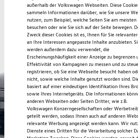
Elektrofahrzeugkonzepte
außerhalb der Volkswagen Webseiten. Diese Cookie
ID. EVERY1
sammeln Informationen darüber, wie Sie unsere We
Reichweite
nutzen, zum Beispiel, welche Seiten Sie am meisten
Reichweite der ID. Modelle
Reichweite im Winter
besuchen oder wie Sie sich auf der Seite bewegen. D
Rekuperation
Zweck dieser Cookies ist es, Ihnen für Sie relevante
Laden
an Ihre Interessen angepasste Inhalte anzubieten. S
Laden unterwegs
Laden Zuhause
werden außerdem dazu verwendet, die
Ladestationen finden
Erscheinungshäufigkeit einer Anzeige zu begrenzen 
Ladezeitensimulator
Effektivität von Kampagnen zu messen und zu steue
Batterie
Sicherheit
registrieren, ob Sie eine Webseite besucht haben od
Garantie und Lebensdauer
nicht, sowie welche Inhalte genutzt worden sind. Di
Nachhaltigkeit
basiert auf einer eindeutigen Identifikation Ihres B
Technologie
Kosten und Kauf
sowie Ihres Internetgeräts. Die Informationen kön
Verbrauchskosten
anderen Webseiten oder Seiten Dritter, wie z.B.
Kaufoptionen
Volkswagen Konzerngesellschaften oder Werbetrei
E-Auto-Förderung
Software und Konnektivität
geteilt werden, sodass Ihnen auch auf anderen Web
Die ID. Software 6
relevante Werbung angezeigt werden kann. Wir nut
ID. Software Versionen und Updates
Dienste eines Dritten für die Verarbeitung solcher D
Digitale Extras
Schnittstellen zu Ihrem ID.