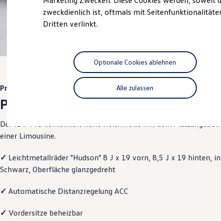
Marketing Zwecken. Diese Cookies werden, soweit d
Hybridautos
zweckdienlich ist, oftmals mit Seitenfunktionalität
Marke und Erlebnis
Dritten verlinkt.
Volkswagen R und R Experience
R-Modelle
R Experience
1
Driving Experience
Volkswagen entdecken
Optionale Cookies ablehnen
Werkbesichtigung
Factory visit
Lifestyle Shop
Pro
Alle zulassen
T-Roc Kollektion
Pro
Golf Kollektion
ID. Kollektion
Volkswagen Kollektion
Der ID.7 Pro kombiniert hohe Reichweite mit dem Platzangebot
R-Kollektion
einer Limousine.
GTI Kollektion
Fußball Drop
✓
Leichtmetallräder "Hudson" 8 J x 19 vorn, 8,5 J x 19 hinten, in
we drive football
#wedriveproud
Schwarz, Oberfläche glanzgedreht
Besitzer und Service
myVolkswagen
✓
Automatische Distanzregelung ACC
Software Updates
Service und Ersatzteile
Inspektion und HU/AU
✓
Vordersitze beheizbar
Reparaturen und Checks