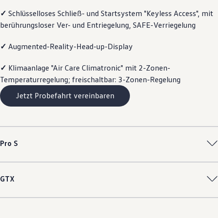
Motorenöl und Flüssigkeiten
✓
Schlüsselloses Schließ- und Startsystem "Keyless Access", mit
Räder und Reifen
berührungsloser Ver- und Entriegelung, SAFE-Verriegelung
Pannen- und Unfallhilfe
Economy Service
Volkswagen Teile
✓
Augmented-Reality-Head-up-Display
Zubehör
Modellspezifisches Zubehör
✓
Klimaanlage "Air Care Climatronic" mit 2-Zonen-
Schutz und Pflege
Transport
Temperaturregelung; freischaltbar: 3-Zonen-Regelung
Entertainment und Elektronik
Individualisieren
Jetzt Probefahrt vereinbaren
Wallbox und Ladekabel
Digitale Extras
Dienste für Ihr Modell finden
Volkswagen Apps, Login und Shop
Handy und Fahrzeug verbinden
Pro S
Updates für Software, Karten und Radio
Über Ihr Auto
Vorgängermodelle
Kundeninformationen
GTX
Volkswagen Kundenbetreuung
Warn- und Kontrollleuchten
Assistenzsysteme
Digitale Betriebsanleitung
Live Beratung