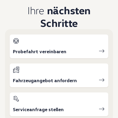
Magazin
Ihre
nächsten
Lifestyle
Transport
Familie
Schritte
Elektromobilität
Volkswagen R
Pannen- und Unfallhilfe
Volkswagen Kundenbetreuung
Probefahrt vereinbaren
Fahrzeugangebot anfordern
Serviceanfrage stellen