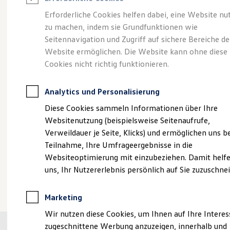
Reifenpakete
Leasing
Erforderliche Cookies helfen dabei, eine Website nu
Leasing-Angebote
zu machen, indem sie Grundfunktionen wie
Größer. Entspannter.
Gebrauchtwagen Leasing
Seitennavigation und Zugriff auf sichere Bereiche de
Junge Gebrauchtwagen-Leasing
Elektroauto Leasing
Website ermöglichen. Die Website kann ohne diese
Reichweiter.
Der ID.7.
Kleinwagen-Leasing
Cookies nicht richtig funktionieren.
Leasing ohne Anzahlung
Finanzierung
Autokredit mit Schlussrate
Analytics und Personalisierung
Versicherungen und Garantien
Kfz-Versicherung
Diese Cookies sammeln Informationen über Ihre
Restschuldversicherungen
Websitenutzung (beispielsweise Seitenaufrufe,
Garantien
Verweildauer je Seite, Klicks) und ermöglichen uns b
Wartungsverträge
Geschäftskunden
Teilnahme, Ihre Umfrageergebnisse in die
Professional Class bei Volkswagen
Websiteoptimierung mit einzubeziehen. Damit helfe
Großkunden
uns, Ihr Nutzererlebnis persönlich auf Sie zuzuschne
Behörden
(
Impressum & Rechtliches
)
Direktkunden
Sonderfahrzeuge
Marketing
Anpfiff zum Gewinn
Elektromobilität
Wir nutzen diese Cookies, um Ihnen auf Ihre Intere
Elektroautos
zugeschnittene Werbung anzuzeigen, innerhalb und
ID. Tutorials