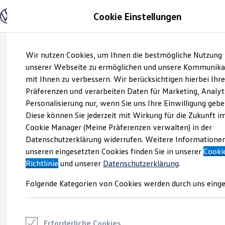
Modelle und Konfigurator
Cookie Einstellungen
Konfigurator
Modelle vergleichen
Konfiguration laden
Zum
Zum
Autosuche
Wir nutzen Cookies, um Ihnen die bestmögliche Nutzung
Hauptinhalt
Footer
Elektroautos
springen
springen
unserer Webseite zu ermöglichen und unsere Kommunika
ENERGY Sondermodelle
Nutzfahrzeuge
mit Ihnen zu verbessern. Wir berücksichtigen hierbei Ihr
SUV und CUV
Präferenzen und verarbeiten Daten für Marketing, Analyt
Familienautos
Personalisierung nur, wenn Sie uns Ihre Einwilligung gebe
Kombis
Kompaktwagen
Diese können Sie jederzeit mit Wirkung für die Zukunft i
Sportwagen
Cookie Manager (Meine Präferenzen verwalten) in der
Schnell verfügbare Fahrzeuge
Angebote und Produkte
Datenschutzerklärung widerrufen. Weitere Informatione
Aktuelle Angebote
unseren eingesetzten Cookies finden Sie in unserer
Cooki
E-Auto-Förderung
Richtlinie
und unserer
Datenschutzerklärung
.
Volkswagen Marktplatz
Die ENERGY Sondermodelle
Folgende Kategorien von Cookies werden durch uns einge
Junge Gebrauchtwagen und Gebrauchtwagen
Volkswagen Zertifizierte Gebrauchtwagen
Elektromobilität bei Gebrauchtwagen
Zubehör- und Serviceangebote
Saisonangebote
Erforderliche Cookies