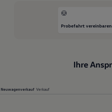
Motorenöl und Flüssigkeiten
Räder und Reifen
Pannen- und Unfallhilfe
Economy Service
Volkswagen Teile
Probefahrt vereinbaren
Zubehör
Modellspezifisches Zubehör
Schutz und Pflege
Transport
Entertainment und Elektronik
Individualisieren
Wallbox und Ladekabel
Digitale Extras
Ihre Ansp
Dienste für Ihr Modell finden
Volkswagen Apps, Login und Shop
Handy und Fahrzeug verbinden
Updates für Software, Karten und Radio
Über Ihr Auto
Vorgängermodelle
Kundeninformationen
Neuwagenverkauf
Verkauf
Volkswagen Kundenbetreuung
Warn- und Kontrollleuchten
Assistenzsysteme
Digitale Betriebsanleitung
Live Beratung