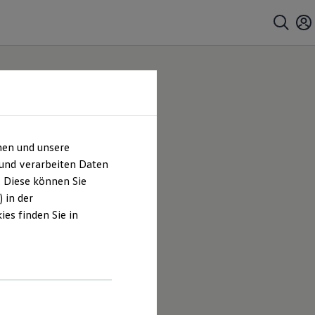
hen und unsere
 und verarbeiten Daten
. Diese können Sie
 in der
es finden Sie in