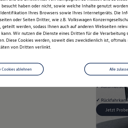
Trend
 besucht haben oder nicht, sowie welche Inhalte genutzt worden s
 Identifikation Ihres Browsers sowie Ihres Internetgeräts. Die 
Cleverer Einstie
iten oder Seiten Dritter, wie z.B. Volkswagen Konzerngesellsch
 geteilt werden, sodass Ihnen auch auf anderen Webseiten rel
✓
LED-Scheinwe
kann. Wir nutzen die Dienste eines Dritten für die Verarbeitung 
. Diese Cookies werden, soweit dies zweckdienlich ist, oftmals
✓
Digital Cockp
täten von Dritten verlinkt.
✓
Infotainment
e Cookies ablehnen
Alle zulass
✓
App‑Connect
✓
Automatische
✓
Rückfahrkame
Jetzt Probe