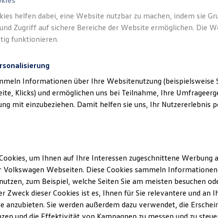
okies
kies helfen dabei, eine Website nutzbar zu machen, indem sie G
und Zugriff auf sichere Bereiche der Website ermöglichen. Die W
tig funktionieren.
rsonalisierung
mmeln Informationen über Ihre Websitenutzung (beispielsweise S
eite, Klicks) und ermöglichen uns bei Teilnahme, Ihre Umfrageerge
g mit einzubeziehen. Damit helfen sie uns, Ihr Nutzererlebnis pe
Cookies, um Ihnen auf Ihre Interessen zugeschnittene Werbung a
r Volkswagen Webseiten. Diese Cookies sammeln Informationen 
utzen, zum Beispiel, welche Seiten Sie am meisten besuchen oder
r Zweck dieser Cookies ist es, Ihnen für Sie relevantere und an I
e anzubieten. Sie werden außerdem dazu verwendet, die Erschein
Trend
zen und die Effektivität von Kampagnen zu messen und zu steuern