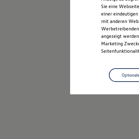
Elektrofahrzeugkonzepte
Sie eine Webseite
ID. EVERY1
einer eindeutigen
Reichweite
Reichweite der ID. Modelle
mit anderen Webse
Reichweite im Winter
Werbetreibenden,
Rekuperation
angezeigt werden 
Laden
Laden unterwegs
Marketing Zwecken
Laden Zuhause
Seitenfunktionali
Ladestationen finden
Ladezeitensimulator
Batterie
Sicherheit
Optional
Garantie und Lebensdauer
Nachhaltigkeit
Technologie
Kosten und Kauf
Verbrauchskosten
Kaufoptionen
E-Auto-Förderung
Software und Konnektivität
Die ID. Software 6
ID. Software Versionen und Updates
Digitale Extras
Schnittstellen zu Ihrem ID.