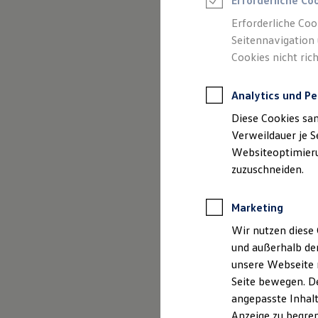
Erforderliche Co
Reifenpakete
Leasing
Erforderliche Coo
Leasing-Angebote
Seitennavigation 
Gebrauchtwagen Leasing
Cookies nicht rich
Junge Gebrauchtwagen-Leasing
Elektroauto Leasing
(
Impressum & Rechtliches
)
Kleinwagen-Leasing
Analytics und Pe
Leasing ohne Anzahlung
Finanzierung
Diese Cookies sa
Autokredit mit Schlussrate
Versicherungen und Garantien
Verweildauer je S
Kfz-Versicherung
Websiteoptimierun
Restschuldversicherungen
zuzuschneiden.
Garantien
Wartungsverträge
Geschäftskunden
Marketing
Professional Class bei Volkswagen
Großkunden
Wir nutzen diese 
Behörden
und außerhalb de
Direktkunden
Sonderfahrzeuge
unsere Webseite n
Anpfiff zum Gewinn
Seite bewegen. De
Elektromobilität
angepasste Inhalt
Elektroautos
ID. Tutorials
Anzeige zu begren