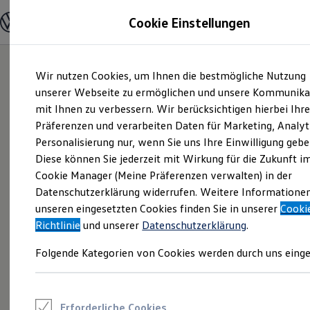
Modelle und Konfigurator
Cookie Einstellungen
Konfigurator
Modelle vergleichen
Konfiguration laden
Zum
Zum
Autosuche
Wir nutzen Cookies, um Ihnen die bestmögliche Nutzung
Hauptinhalt
Footer
Elektroautos
springen
springen
unserer Webseite zu ermöglichen und unsere Kommunika
ENERGY Sondermodelle
Nutzfahrzeuge
mit Ihnen zu verbessern. Wir berücksichtigen hierbei Ihr
SUV und CUV
Präferenzen und verarbeiten Daten für Marketing, Analyt
Familienautos
Personalisierung nur, wenn Sie uns Ihre Einwilligung gebe
Kombis
Kompaktwagen
Diese können Sie jederzeit mit Wirkung für die Zukunft i
Sportwagen
Cookie Manager (Meine Präferenzen verwalten) in der
Schnell verfügbare Fahrzeuge
Angebote und Produkte
Datenschutzerklärung widerrufen. Weitere Informatione
Aktuelle Angebote
unseren eingesetzten Cookies finden Sie in unserer
Cooki
E-Auto-Förderung
Richtlinie
und unserer
Datenschutzerklärung
.
Volkswagen Marktplatz
Die ENERGY Sondermodelle
Folgende Kategorien von Cookies werden durch uns einge
Junge Gebrauchtwagen und Gebrauchtwagen
Volkswagen Zertifizierte Gebrauchtwagen
Elektromobilität bei Gebrauchtwagen
Zubehör- und Serviceangebote
Saisonangebote
Erforderliche Cookies