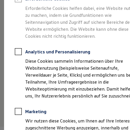
Reifenpakete
Leasing
Erforderliche Cookies helfen dabei, eine Website nu
Leasing-Angebote
zu machen, indem sie Grundfunktionen wie
Vollelektrisch.
Gebrauchtwagen Leasing
Seitennavigation und Zugriff auf sichere Bereiche de
Junge Gebrauchtwagen-Leasing
Elektroauto Leasing
Website ermöglichen. Die Website kann ohne diese
Vielseitig. Und sehr
Kleinwagen-Leasing
Cookies nicht richtig funktionieren.
Leasing ohne Anzahlung
viel Platz.
Der ID.4
Finanzierung
Autokredit mit Schlussrate
Analytics und Personalisierung
Versicherungen und Garantien
Kfz-Versicherung
Diese Cookies sammeln Informationen über Ihre
Restschuldversicherungen
Websitenutzung (beispielsweise Seitenaufrufe,
Garantien
Verweildauer je Seite, Klicks) und ermöglichen uns b
Wartungsverträge
Geschäftskunden
Teilnahme, Ihre Umfrageergebnisse in die
Professional Class bei Volkswagen
Websiteoptimierung mit einzubeziehen. Damit helfe
Großkunden
uns, Ihr Nutzererlebnis persönlich auf Sie zuzuschne
Behörden
Direktkunden
Sonderfahrzeuge
(
Impressum & Rechtliches
)
Marketing
Anpfiff zum Gewinn
Elektromobilität
Wir nutzen diese Cookies, um Ihnen auf Ihre Intere
Elektroautos
zugeschnittene Werbung anzuzeigen, innerhalb und
ID. Tutorials