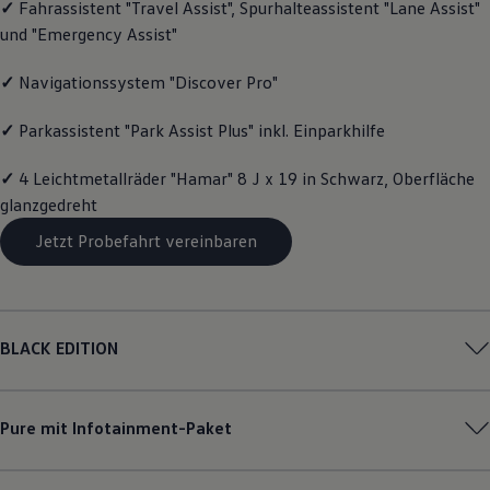
✓
Fahrassistent "Travel Assist", Spurhalteassistent "Lane Assist"
Motorenöl und Flüssigkeiten
und "Emergency Assist"
Räder und Reifen
Pannen- und Unfallhilfe
Economy Service
✓
Navigationssystem "Discover Pro"
Volkswagen Teile
Zubehör
✓
Parkassistent "Park Assist Plus" inkl. Einparkhilfe
Modellspezifisches Zubehör
Schutz und Pflege
Transport
✓
4 Leichtmetallräder "Hamar" 8 J x 19 in Schwarz, Oberfläche
Entertainment und Elektronik
glanzgedreht
Individualisieren
Wallbox und Ladekabel
Jetzt Probefahrt vereinbaren
Digitale Extras
Dienste für Ihr Modell finden
Volkswagen Apps, Login und Shop
Handy und Fahrzeug verbinden
Updates für Software, Karten und Radio
BLACK EDITION
Über Ihr Auto
Vorgängermodelle
Kundeninformationen
Volkswagen Kundenbetreuung
Pure mit Infotainment-Paket
Warn- und Kontrollleuchten
Assistenzsysteme
Digitale Betriebsanleitung
Live Beratung