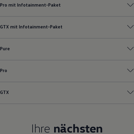
Pro mit Infotainment-Paket
Magazin
Lifestyle
Transport
Familie
Elektromobilität
GTX mit Infotainment-Paket
Volkswagen R
Pannen- und Unfallhilfe
Volkswagen Kundenbetreuung
Pure
Pro
GTX
Ihre
nächsten