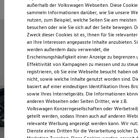
Elektrofahrzeugkonzepte
außerhalb der Volkswagen Webseiten. Diese Cookie
ID. EVERY1
sammeln Informationen darüber, wie Sie unsere We
Reichweite
nutzen, zum Beispiel, welche Seiten Sie am meisten
Reichweite der ID. Modelle
Reichweite im Winter
besuchen oder wie Sie sich auf der Seite bewegen. D
Rekuperation
Zweck dieser Cookies ist es, Ihnen für Sie relevante
Laden
an Ihre Interessen angepasste Inhalte anzubieten. S
Laden unterwegs
Laden Zuhause
werden außerdem dazu verwendet, die
Ladestationen finden
Erscheinungshäufigkeit einer Anzeige zu begrenzen 
Ladezeitensimulator
Effektivität von Kampagnen zu messen und zu steue
Batterie
Sicherheit
registrieren, ob Sie eine Webseite besucht haben od
Garantie und Lebensdauer
nicht, sowie welche Inhalte genutzt worden sind. Di
Nachhaltigkeit
basiert auf einer eindeutigen Identifikation Ihres B
Technologie
Kosten und Kauf
sowie Ihres Internetgeräts. Die Informationen kön
Verbrauchskosten
anderen Webseiten oder Seiten Dritter, wie z.B.
Kaufoptionen
Volkswagen Konzerngesellschaften oder Werbetrei
E-Auto-Förderung
Software und Konnektivität
geteilt werden, sodass Ihnen auch auf anderen Web
Die ID. Software 6
relevante Werbung angezeigt werden kann. Wir nut
ID. Software Versionen und Updates
Dienste eines Dritten für die Verarbeitung solcher D
Digitale Extras
Schnittstellen zu Ihrem ID.