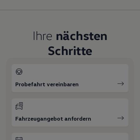
Magazin
Lifestyle
Transport
Familie
Elektromobilität
Ihre
nächsten
Volkswagen R
Pannen- und Unfallhilfe
Volkswagen Kundenbetreuung
Schritte
Probefahrt vereinbaren
Fahrzeugangebot anfordern