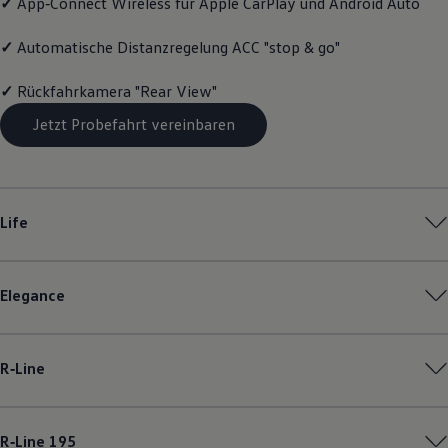
✓
App‑Connect
Wireless für Apple
CarPlay
und
Android
Auto
Motorenöl und Flüssigkeiten
Räder und Reifen
✓
Automatische Distanzregelung ACC "stop & go"
Pannen- und Unfallhilfe
Economy Service
Volkswagen Teile
✓
Rückfahrkamera "Rear View"
Zubehör
Modellspezifisches Zubehör
Jetzt Probefahrt vereinbaren
Schutz und Pflege
Transport
Entertainment und Elektronik
Individualisieren
Wallbox und Ladekabel
Life
Digitale Extras
Dienste für Ihr Modell finden
Volkswagen Apps, Login und Shop
Handy und Fahrzeug verbinden
Elegance
Updates für Software, Karten und Radio
Über Ihr Auto
Vorgängermodelle
Kundeninformationen
R‑Line
Volkswagen Kundenbetreuung
Warn- und Kontrollleuchten
Assistenzsysteme
Digitale Betriebsanleitung
R‑Line
195
Live Beratung