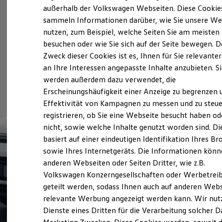
Elektrofahrzeugkonzepte
außerhalb der Volkswagen Webseiten. Diese Cookie
ID. EVERY1
sammeln Informationen darüber, wie Sie unsere We
Reichweite
nutzen, zum Beispiel, welche Seiten Sie am meisten
Reichweite der ID. Modelle
Reichweite im Winter
besuchen oder wie Sie sich auf der Seite bewegen. D
Rekuperation
Zweck dieser Cookies ist es, Ihnen für Sie relevante
Laden
an Ihre Interessen angepasste Inhalte anzubieten. S
Laden unterwegs
Laden Zuhause
werden außerdem dazu verwendet, die
Ladestationen finden
Erscheinungshäufigkeit einer Anzeige zu begrenzen 
Ladezeitensimulator
Effektivität von Kampagnen zu messen und zu steue
Batterie
Sicherheit
registrieren, ob Sie eine Webseite besucht haben od
Garantie und Lebensdauer
nicht, sowie welche Inhalte genutzt worden sind. Di
Nachhaltigkeit
basiert auf einer eindeutigen Identifikation Ihres B
Technologie
Kosten und Kauf
sowie Ihres Internetgeräts. Die Informationen kön
Verbrauchskosten
anderen Webseiten oder Seiten Dritter, wie z.B.
Kaufoptionen
Volkswagen Konzerngesellschaften oder Werbetrei
E-Auto-Förderung
Software und Konnektivität
geteilt werden, sodass Ihnen auch auf anderen Web
Die ID. Software 6
relevante Werbung angezeigt werden kann. Wir nut
ID. Software Versionen und Updates
Dienste eines Dritten für die Verarbeitung solcher D
Digitale Extras
Schnittstellen zu Ihrem ID.