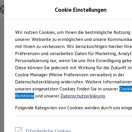
Modelle und Konfigurator
Cookie Einstellungen
Konfigurator
Modelle vergleichen
Konfiguration laden
Zum
Zum
Autosuche
Wir nutzen Cookies, um Ihnen die bestmögliche Nutzung
Hauptinhalt
Footer
Elektroautos
springen
springen
unserer Webseite zu ermöglichen und unsere Kommunika
ENERGY Sondermodelle
Nutzfahrzeuge
mit Ihnen zu verbessern. Wir berücksichtigen hierbei Ihr
SUV und CUV
Präferenzen und verarbeiten Daten für Marketing, Analyt
Familienautos
Personalisierung nur, wenn Sie uns Ihre Einwilligung gebe
Kombis
Kompaktwagen
Diese können Sie jederzeit mit Wirkung für die Zukunft i
Sportwagen
Cookie Manager (Meine Präferenzen verwalten) in der
Schnell verfügbare Fahrzeuge
Angebote und Produkte
Datenschutzerklärung widerrufen. Weitere Informatione
Aktuelle Angebote
unseren eingesetzten Cookies finden Sie in unserer
Cooki
E-Auto-Förderung
Richtlinie
und unserer
Datenschutzerklärung
.
Volkswagen Marktplatz
Die ENERGY Sondermodelle
Folgende Kategorien von Cookies werden durch uns einge
Junge Gebrauchtwagen und Gebrauchtwagen
Volkswagen Zertifizierte Gebrauchtwagen
Elektromobilität bei Gebrauchtwagen
Zubehör- und Serviceangebote
Saisonangebote
Erforderliche Cookies