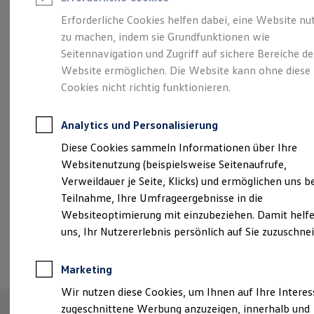
Reifenpakete
Leasing
Erforderliche Cookies helfen dabei, eine Website nu
Leasing-Angebote
zu machen, indem sie Grundfunktionen wie
Abenteuer Leben.
Der
Gebrauchtwagen Leasing
Seitennavigation und Zugriff auf sichere Bereiche de
Junge Gebrauchtwagen-Leasing
Elektroauto Leasing
Website ermöglichen. Die Website kann ohne diese
Tiguan.
Kleinwagen-Leasing
Cookies nicht richtig funktionieren.
Leasing ohne Anzahlung
Finanzierung
Autokredit mit Schlussrate
Analytics und Personalisierung
Versicherungen und Garantien
Kfz-Versicherung
Diese Cookies sammeln Informationen über Ihre
Restschuldversicherungen
Websitenutzung (beispielsweise Seitenaufrufe,
Garantien
Verweildauer je Seite, Klicks) und ermöglichen uns b
Wartungsverträge
Geschäftskunden
Teilnahme, Ihre Umfrageergebnisse in die
Professional Class bei Volkswagen
Websiteoptimierung mit einzubeziehen. Damit helfe
Großkunden
uns, Ihr Nutzererlebnis persönlich auf Sie zuzuschne
Behörden
(
Impressum & Rechtliches
)
Direktkunden
Sonderfahrzeuge
Marketing
Anpfiff zum Gewinn
Elektromobilität
Wir nutzen diese Cookies, um Ihnen auf Ihre Intere
Elektroautos
zugeschnittene Werbung anzuzeigen, innerhalb und
ID. Tutorials