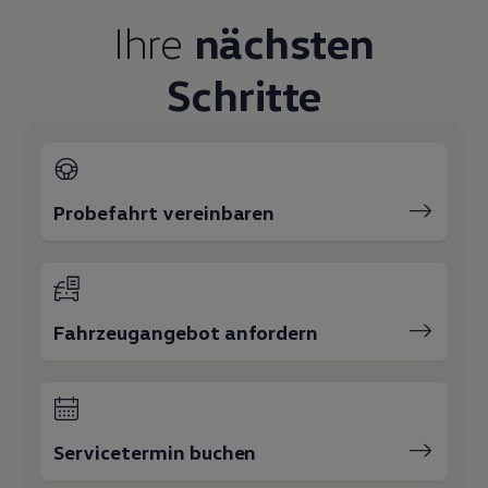
Magazin
Ihre
nächsten
Lifestyle
Transport
Familie
Schritte
Elektromobilität
Volkswagen R
Pannen- und Unfallhilfe
Volkswagen Kundenbetreuung
Probefahrt vereinbaren
Fahrzeugangebot anfordern
Servicetermin buchen