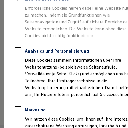
Reifenpakete
Leasing
Erforderliche Cookies helfen dabei, eine Website nu
Leasing-Angebote
zu machen, indem sie Grundfunktionen wie
Vielseitig, komfortabel,
Gebrauchtwagen Leasing
Seitennavigation und Zugriff auf sichere Bereiche de
Junge Gebrauchtwagen-Leasing
Elektroauto Leasing
Website ermöglichen. Die Website kann ohne diese
leistungsstark.
Der
Kleinwagen-Leasing
Cookies nicht richtig funktionieren.
Leasing ohne Anzahlung
Touran.
Finanzierung
Autokredit mit Schlussrate
Analytics und Personalisierung
Versicherungen und Garantien
Kfz-Versicherung
Diese Cookies sammeln Informationen über Ihre
Restschuldversicherungen
Websitenutzung (beispielsweise Seitenaufrufe,
Garantien
Verweildauer je Seite, Klicks) und ermöglichen uns b
Wartungsverträge
Geschäftskunden
Teilnahme, Ihre Umfrageergebnisse in die
Professional Class bei Volkswagen
Websiteoptimierung mit einzubeziehen. Damit helfe
Großkunden
uns, Ihr Nutzererlebnis persönlich auf Sie zuzuschne
Behörden
Direktkunden
Sonderfahrzeuge
(
Impressum & Rechtliches
)
Marketing
Anpfiff zum Gewinn
Elektromobilität
Wir nutzen diese Cookies, um Ihnen auf Ihre Intere
Elektroautos
zugeschnittene Werbung anzuzeigen, innerhalb und
ID. Tutorials