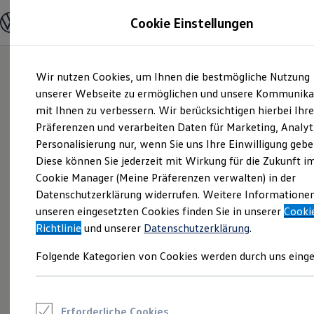
Modelle und Konfigurator
Cookie Einstellungen
Konfigurator
Modelle vergleichen
Konfiguration laden
Zum
Zum
Autosuche
Wir nutzen Cookies, um Ihnen die bestmögliche Nutzung
Hauptinhalt
Footer
Elektroautos
springen
springen
unserer Webseite zu ermöglichen und unsere Kommunika
ENERGY Sondermodelle
Nutzfahrzeuge
mit Ihnen zu verbessern. Wir berücksichtigen hierbei Ihr
SUV und CUV
Präferenzen und verarbeiten Daten für Marketing, Analyt
Familienautos
Personalisierung nur, wenn Sie uns Ihre Einwilligung gebe
Kombis
Kompaktwagen
Diese können Sie jederzeit mit Wirkung für die Zukunft i
Sportwagen
Cookie Manager (Meine Präferenzen verwalten) in der
Schnell verfügbare Fahrzeuge
Angebote und Produkte
Datenschutzerklärung widerrufen. Weitere Informatione
Aktuelle Angebote
unseren eingesetzten Cookies finden Sie in unserer
Cooki
E-Auto-Förderung
Richtlinie
und unserer
Datenschutzerklärung
.
Volkswagen Marktplatz
Die ENERGY Sondermodelle
Folgende Kategorien von Cookies werden durch uns einge
Junge Gebrauchtwagen und Gebrauchtwagen
Volkswagen Zertifizierte Gebrauchtwagen
Elektromobilität bei Gebrauchtwagen
Zubehör- und Serviceangebote
Saisonangebote
Erforderliche Cookies