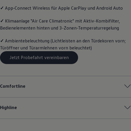
Motorenöl und Flüssigkeiten
✓
App‑Connect
Wireless für Apple
CarPlay
und
Android
Auto
Räder und Reifen
Pannen- und Unfallhilfe
Economy Service
✓
Klimaanlage "Air Care Climatronic" mit Aktiv-Kombifilter,
Volkswagen Teile
Bedienelementen hinten und 3-Zonen-Temperaturregelung
Zubehör
Modellspezifisches Zubehör
✓
Ambientebeleuchtung (Lichtleisten an den Türdekoren vorn;
Schutz und Pflege
Transport
Türöffner und Türarmlehnen vorn beleuchtet)
Entertainment und Elektronik
Individualisieren
Jetzt Probefahrt vereinbaren
Wallbox und Ladekabel
Digitale Extras
Dienste für Ihr Modell finden
Volkswagen Apps, Login und Shop
Handy und Fahrzeug verbinden
Comfortline
Updates für Software, Karten und Radio
Über Ihr Auto
Vorgängermodelle
Kundeninformationen
Highline
Volkswagen Kundenbetreuung
Warn- und Kontrollleuchten
Assistenzsysteme
Digitale Betriebsanleitung
Live Beratung