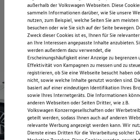
Elektrofahrzeugkonzepte
außerhalb der Volkswagen Webseiten. Diese Cookie
ID. EVERY1
sammeln Informationen darüber, wie Sie unsere We
Reichweite
nutzen, zum Beispiel, welche Seiten Sie am meisten
Reichweite der ID. Modelle
Reichweite im Winter
besuchen oder wie Sie sich auf der Seite bewegen. D
Rekuperation
Zweck dieser Cookies ist es, Ihnen für Sie relevante
Laden
an Ihre Interessen angepasste Inhalte anzubieten. S
Laden unterwegs
Laden Zuhause
werden außerdem dazu verwendet, die
Ladestationen finden
Erscheinungshäufigkeit einer Anzeige zu begrenzen 
Ladezeitensimulator
Effektivität von Kampagnen zu messen und zu steue
Batterie
Sicherheit
registrieren, ob Sie eine Webseite besucht haben od
Garantie und Lebensdauer
nicht, sowie welche Inhalte genutzt worden sind. Di
Nachhaltigkeit
basiert auf einer eindeutigen Identifikation Ihres B
Technologie
Kosten und Kauf
sowie Ihres Internetgeräts. Die Informationen kön
Verbrauchskosten
anderen Webseiten oder Seiten Dritter, wie z.B.
Kaufoptionen
Volkswagen Konzerngesellschaften oder Werbetrei
E-Auto-Förderung
Software und Konnektivität
geteilt werden, sodass Ihnen auch auf anderen Web
Die ID. Software 6
relevante Werbung angezeigt werden kann. Wir nut
ID. Software Versionen und Updates
Dienste eines Dritten für die Verarbeitung solcher D
Digitale Extras
Schnittstellen zu Ihrem ID.