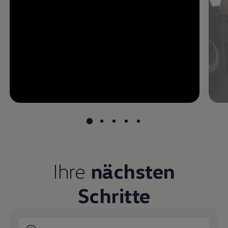
--:--
undefined, --:--
Ihre
nächsten
Schritte