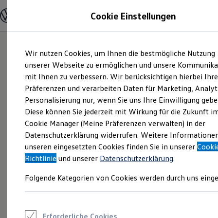
Modelle und Konfigurator
Cookie Einstellungen
Konfigurator
Modelle vergleichen
Konfiguration laden
Zum
Zum
Autosuche
Wir nutzen Cookies, um Ihnen die bestmögliche Nutzung
Hauptinhalt
Footer
Elektroautos
springen
springen
unserer Webseite zu ermöglichen und unsere Kommunika
ENERGY Sondermodelle
Nutzfahrzeuge
mit Ihnen zu verbessern. Wir berücksichtigen hierbei Ihr
SUV und CUV
Präferenzen und verarbeiten Daten für Marketing, Analyt
Familienautos
Personalisierung nur, wenn Sie uns Ihre Einwilligung gebe
Kombis
Kompaktwagen
Diese können Sie jederzeit mit Wirkung für die Zukunft i
Sportwagen
Cookie Manager (Meine Präferenzen verwalten) in der
Schnell verfügbare Fahrzeuge
Angebote und Produkte
Datenschutzerklärung widerrufen. Weitere Informatione
Aktuelle Angebote
unseren eingesetzten Cookies finden Sie in unserer
Cooki
E-Auto-Förderung
Richtlinie
und unserer
Datenschutzerklärung
.
Volkswagen Marktplatz
Die ENERGY Sondermodelle
Folgende Kategorien von Cookies werden durch uns einge
Junge Gebrauchtwagen und Gebrauchtwagen
Volkswagen Zertifizierte Gebrauchtwagen
Elektromobilität bei Gebrauchtwagen
Zubehör- und Serviceangebote
Saisonangebote
Erforderliche Cookies