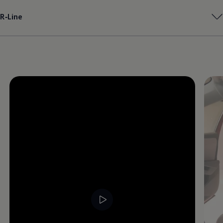
Magazin
R‑Line
Lifestyle
Transport
Familie
Elektromobilität
Volkswagen R
Pannen- und Unfallhilfe
Volkswagen Kundenbetreuung