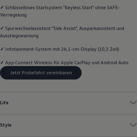
Motorenöl und Flüssigkeiten
✓
Schlüsselloses Startsystem "Keyless Start" ohne SAFE-
Räder und Reifen
Verriegelung
Pannen- und Unfallhilfe
Economy Service
Volkswagen Teile
✓
Spurwechselassistent "Side Assist", Ausparkassistent und
Zubehör
Ausstiegswarnung
Modellspezifisches Zubehör
Schutz und Pflege
Transport
✓
Infotainment-System mit 26,1-cm-Display (10,3 Zoll)
Entertainment und Elektronik
Individualisieren
✓
App‑Connect
Wireless für Apple
CarPlay
und
Android
Auto
Wallbox und Ladekabel
Digitale Extras
Jetzt Probefahrt vereinbaren
Dienste für Ihr Modell finden
Volkswagen Apps, Login und Shop
Handy und Fahrzeug verbinden
Updates für Software, Karten und Radio
Über Ihr Auto
Life
Vorgängermodelle
Kundeninformationen
Volkswagen Kundenbetreuung
Warn- und Kontrollleuchten
Style
Assistenzsysteme
Digitale Betriebsanleitung
Live Beratung