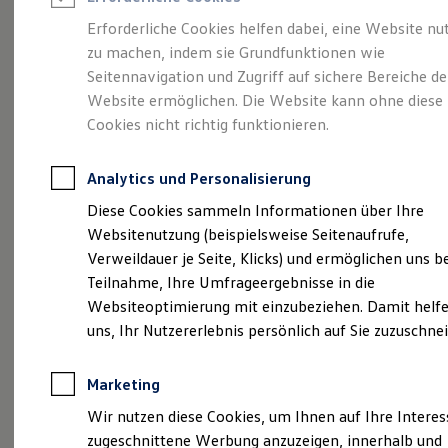
Reifenpakete
Leasing
Erforderliche Cookies helfen dabei, eine Website nu
Leasing-Angebote
zu machen, indem sie Grundfunktionen wie
Sportlich. Flexibel.
Gebrauchtwagen Leasing
Seitennavigation und Zugriff auf sichere Bereiche de
Junge Gebrauchtwagen-Leasing
Elektroauto Leasing
Website ermöglichen. Die Website kann ohne diese
Komfortabel.
Kleinwagen-Leasing
Cookies nicht richtig funktionieren.
Leasing ohne Anzahlung
Entdecken Sie den
Finanzierung
Autokredit mit Schlussrate
Analytics und Personalisierung
Versicherungen und Garantien
T‑Roc!
Kfz-Versicherung
Diese Cookies sammeln Informationen über Ihre
Restschuldversicherungen
Websitenutzung (beispielsweise Seitenaufrufe,
Garantien
Verweildauer je Seite, Klicks) und ermöglichen uns b
Wartungsverträge
Geschäftskunden
Teilnahme, Ihre Umfrageergebnisse in die
Professional Class bei Volkswagen
Websiteoptimierung mit einzubeziehen. Damit helfe
Großkunden
uns, Ihr Nutzererlebnis persönlich auf Sie zuzuschne
Behörden
Direktkunden
Sonderfahrzeuge
Marketing
Anpfiff zum Gewinn
Elektromobilität
Wir nutzen diese Cookies, um Ihnen auf Ihre Intere
Elektroautos
(
Impressum & Rechtliches
)
zugeschnittene Werbung anzuzeigen, innerhalb und
ID. Tutorials