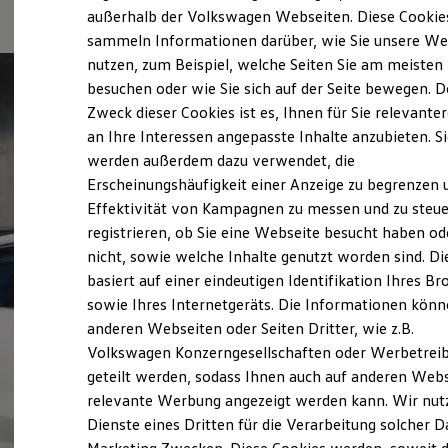
Elektrofahrzeugkonzepte
außerhalb der Volkswagen Webseiten. Diese Cookie
ID. EVERY1
sammeln Informationen darüber, wie Sie unsere We
Reichweite
nutzen, zum Beispiel, welche Seiten Sie am meisten
Reichweite der ID. Modelle
Reichweite im Winter
besuchen oder wie Sie sich auf der Seite bewegen. D
Rekuperation
Zweck dieser Cookies ist es, Ihnen für Sie relevante
Laden
an Ihre Interessen angepasste Inhalte anzubieten. S
Laden unterwegs
Laden Zuhause
werden außerdem dazu verwendet, die
Ladestationen finden
Erscheinungshäufigkeit einer Anzeige zu begrenzen 
Ladezeitensimulator
Effektivität von Kampagnen zu messen und zu steue
Batterie
Sicherheit
registrieren, ob Sie eine Webseite besucht haben od
Garantie und Lebensdauer
nicht, sowie welche Inhalte genutzt worden sind. Di
Nachhaltigkeit
basiert auf einer eindeutigen Identifikation Ihres B
Technologie
Kosten und Kauf
sowie Ihres Internetgeräts. Die Informationen kön
Verbrauchskosten
anderen Webseiten oder Seiten Dritter, wie z.B.
Kaufoptionen
Volkswagen Konzerngesellschaften oder Werbetrei
E-Auto-Förderung
Software und Konnektivität
geteilt werden, sodass Ihnen auch auf anderen Web
Die ID. Software 6
relevante Werbung angezeigt werden kann. Wir nut
ID. Software Versionen und Updates
Dienste eines Dritten für die Verarbeitung solcher D
Digitale Extras
Schnittstellen zu Ihrem ID.