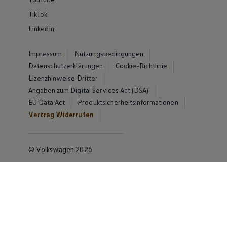
TikTok
LinkedIn
Impressum
Nutzungsbedingungen
Datenschutzerklärungen
Cookie-Richtlinie
Lizenzhinweise Dritter
Angaben zum Digital Services Act (DSA)
EU Data Act
Produktsicherheitsinformationen
Vertrag Widerrufen
© Volkswagen 2026
Disclaimer von Volkswagen AG
Die in dieser Darstellung gezeigten Fahrzeuge und
Ausstattungen können in einzelnen Details vom