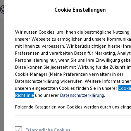
Modelle und Konfigurator
Cookie Einstellungen
Konfigurator
Modelle vergleichen
Konfiguration laden
Zum
Zum
Autosuche
Wir nutzen Cookies, um Ihnen die bestmögliche Nutzung
Hauptinhalt
Footer
Elektroautos
springen
springen
unserer Webseite zu ermöglichen und unsere Kommunika
ENERGY Sondermodelle
Nutzfahrzeuge
mit Ihnen zu verbessern. Wir berücksichtigen hierbei Ihr
SUV und CUV
Präferenzen und verarbeiten Daten für Marketing, Analyt
Familienautos
Personalisierung nur, wenn Sie uns Ihre Einwilligung gebe
Kombis
Kompaktwagen
Diese können Sie jederzeit mit Wirkung für die Zukunft i
Sportwagen
Cookie Manager (Meine Präferenzen verwalten) in der
Schnell verfügbare Fahrzeuge
Angebote und Produkte
Datenschutzerklärung widerrufen. Weitere Informatione
Aktuelle Angebote
unseren eingesetzten Cookies finden Sie in unserer
Cooki
E-Auto-Förderung
Richtlinie
und unserer
Datenschutzerklärung
.
Volkswagen Marktplatz
Die ENERGY Sondermodelle
Folgende Kategorien von Cookies werden durch uns einge
Junge Gebrauchtwagen und Gebrauchtwagen
Volkswagen Zertifizierte Gebrauchtwagen
Elektromobilität bei Gebrauchtwagen
Zubehör- und Serviceangebote
Saisonangebote
Erforderliche Cookies