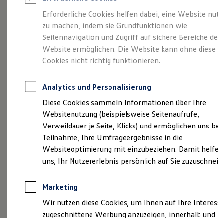
Reifenpakete
Leasing
Erforderliche Cookies helfen dabei, eine Website nu
Leasing-Angebote
zu machen, indem sie Grundfunktionen wie
So geht neu.
Gebrauchtwagen Leasing
Seitennavigation und Zugriff auf sichere Bereiche de
Junge Gebrauchtwagen-Leasing
Elektroauto Leasing
Website ermöglichen. Die Website kann ohne diese
Entdecken Sie jetzt
Kleinwagen-Leasing
Cookies nicht richtig funktionieren.
Leasing ohne Anzahlung
den neuen ID.3 Neo!
Finanzierung
Autokredit mit Schlussrate
Analytics und Personalisierung
Versicherungen und Garantien
Kfz-Versicherung
Diese Cookies sammeln Informationen über Ihre
Restschuldversicherungen
Websitenutzung (beispielsweise Seitenaufrufe,
Garantien
Verweildauer je Seite, Klicks) und ermöglichen uns b
Wartungsverträge
Geschäftskunden
Teilnahme, Ihre Umfrageergebnisse in die
Professional Class bei Volkswagen
Websiteoptimierung mit einzubeziehen. Damit helfe
Großkunden
uns, Ihr Nutzererlebnis persönlich auf Sie zuzuschne
Behörden
Direktkunden
Sonderfahrzeuge
Marketing
Anpfiff zum Gewinn
Elektromobilität
Wir nutzen diese Cookies, um Ihnen auf Ihre Intere
Elektroautos
zugeschnittene Werbung anzuzeigen, innerhalb und
ID. Tutorials