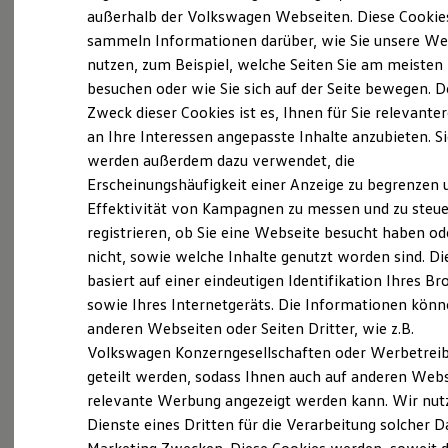
Elektrofahrzeugkonzepte
außerhalb der Volkswagen Webseiten. Diese Cookie
(
Impressum & Rechtliches
)
ID. EVERY1
sammeln Informationen darüber, wie Sie unsere We
Reichweite
nutzen, zum Beispiel, welche Seiten Sie am meisten
Reichweite der ID. Modelle
Reichweite im Winter
besuchen oder wie Sie sich auf der Seite bewegen. D
Rekuperation
Zweck dieser Cookies ist es, Ihnen für Sie relevante
Laden
an Ihre Interessen angepasste Inhalte anzubieten. S
Laden unterwegs
Probefahrt vereinbaren
Laden Zuhause
werden außerdem dazu verwendet, die
Ladestationen finden
Erscheinungshäufigkeit einer Anzeige zu begrenzen 
Ladezeitensimulator
Effektivität von Kampagnen zu messen und zu steue
Batterie
Sicherheit
registrieren, ob Sie eine Webseite besucht haben od
Garantie und Lebensdauer
nicht, sowie welche Inhalte genutzt worden sind. Di
Fahrzeugangebot anfordern
Nachhaltigkeit
basiert auf einer eindeutigen Identifikation Ihres B
Technologie
Kosten und Kauf
sowie Ihres Internetgeräts. Die Informationen kön
Verbrauchskosten
anderen Webseiten oder Seiten Dritter, wie z.B.
Kaufoptionen
Volkswagen Konzerngesellschaften oder Werbetrei
E-Auto-Förderung
Serviceanfrage stellen
Software und Konnektivität
geteilt werden, sodass Ihnen auch auf anderen Web
Die ID. Software 6
relevante Werbung angezeigt werden kann. Wir nut
ID. Software Versionen und Updates
Dienste eines Dritten für die Verarbeitung solcher D
Digitale Extras
Schnittstellen zu Ihrem ID.