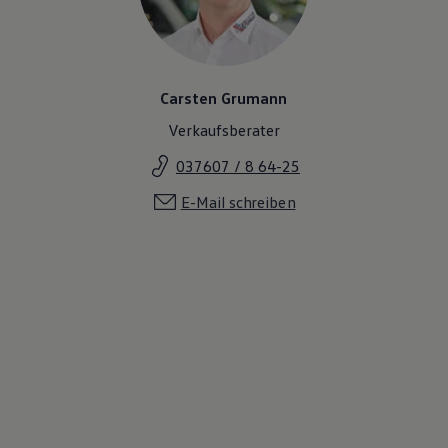
Magazin
Lifestyle
Transport
Familie
Elektromobilität
Carsten Grumann
Volkswagen R
Pannen- und Unfallhilfe
Verkaufsberater
Volkswagen Kundenbetreuung
037607 / 8 64-25
E-Mail schreiben