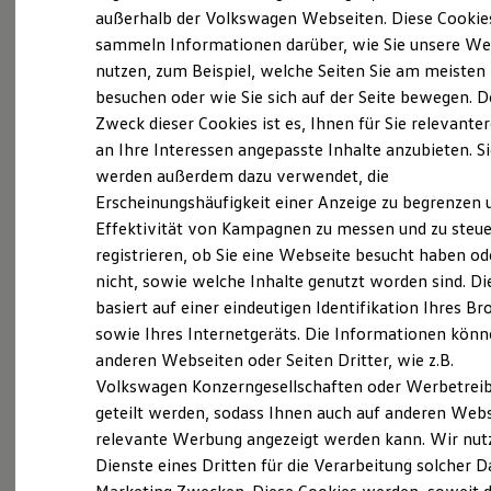
Elektrofahrzeugkonzepte
außerhalb der Volkswagen Webseiten. Diese Cookie
ID. EVERY1
sammeln Informationen darüber, wie Sie unsere We
Reichweite
nutzen, zum Beispiel, welche Seiten Sie am meisten
Reichweite der ID. Modelle
Reichweite im Winter
besuchen oder wie Sie sich auf der Seite bewegen. D
Rekuperation
Zweck dieser Cookies ist es, Ihnen für Sie relevante
Laden
an Ihre Interessen angepasste Inhalte anzubieten. S
Laden unterwegs
Laden Zuhause
werden außerdem dazu verwendet, die
Ladestationen finden
Erscheinungshäufigkeit einer Anzeige zu begrenzen 
Ladezeitensimulator
Effektivität von Kampagnen zu messen und zu steue
Batterie
Sicherheit
registrieren, ob Sie eine Webseite besucht haben od
Garantie und Lebensdauer
nicht, sowie welche Inhalte genutzt worden sind. Di
Nachhaltigkeit
basiert auf einer eindeutigen Identifikation Ihres B
Technologie
Exterieur
Kosten und Kauf
sowie Ihres Internetgeräts. Die Informationen kön
Verbrauchskosten
anderen Webseiten oder Seiten Dritter, wie z.B.
Harmonisch aufeinander abgestimmt: Mit
Kaufoptionen
Volkswagen Konzerngesellschaften oder Werbetrei
E-Auto-Förderung
beleuchtendem
Volkswagen
Logo und schnittigen
Software und Konnektivität
geteilt werden, sodass Ihnen auch auf anderen Web
Frontstoßfängern weiß der
Golf
optisch zu
Die ID. Software 6
relevante Werbung angezeigt werden kann. Wir nut
überzeugen. Auch die neuen Scheinwerfer und
ID. Software Versionen und Updates
Dienste eines Dritten für die Verarbeitung solcher D
Digitale Extras
Rückleuchten mit optionalen dynamischen
Schnittstellen zu Ihrem ID.