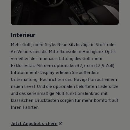
Motorenöl und Flüssigkeiten
Räder und Reifen
Pannen- und Unfallhilfe
Economy Service
Volkswagen Teile
Zubehör
Interieur
Modellspezifisches Zubehör
Schutz und Pflege
Mehr
Golf
, mehr Style: Neue Sitzbezüge in Stoff oder
Transport
ArtVelours und die Mittelkonsole in Hochglanz-Optik
Entertainment und Elektronik
Individualisieren
verleihen der Innenausstattung des
Golf
mehr
Wallbox und Ladekabel
Exklusivität. Mit dem optionalen 32,7 cm (12,9 Zoll)
Digitale Extras
Infotainment-Display erleben Sie außerdem
Dienste für Ihr Modell finden
Volkswagen Apps, Login und Shop
Unterhaltung, Nachrichten und Navigation auf einem
Handy und Fahrzeug verbinden
neuen Level. Und die optionalen belüfteten Ledersitze
Updates für Software, Karten und Radio
und das serienmäßige Multifunktionslenkrad mit
Über Ihr Auto
Vorgängermodelle
klassischen Drucktasten sorgen für mehr Komfort auf
Kundeninformationen
Ihren Fahrten.
Volkswagen Kundenbetreuung
Warn- und Kontrollleuchten
Assistenzsysteme
Jetzt Angebot sichern
Digitale Betriebsanleitung
Live Beratung