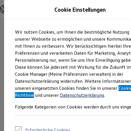
Modelle und Konfigurator
Cookie Einstellungen
Konfigurator
Modelle vergleichen
Konfiguration laden
Zum
Zum
Autosuche
Wir nutzen Cookies, um Ihnen die bestmögliche Nutzung
Hauptinhalt
Footer
Elektroautos
springen
springen
unserer Webseite zu ermöglichen und unsere Kommunika
ENERGY Sondermodelle
Nutzfahrzeuge
mit Ihnen zu verbessern. Wir berücksichtigen hierbei Ihr
SUV und CUV
Präferenzen und verarbeiten Daten für Marketing, Analyt
Familienautos
Personalisierung nur, wenn Sie uns Ihre Einwilligung gebe
Kombis
Kompaktwagen
Diese können Sie jederzeit mit Wirkung für die Zukunft i
Sportwagen
Cookie Manager (Meine Präferenzen verwalten) in der
Schnell verfügbare Fahrzeuge
Angebote und Produkte
Datenschutzerklärung widerrufen. Weitere Informatione
Aktuelle Angebote
unseren eingesetzten Cookies finden Sie in unserer
Cooki
E-Auto-Förderung
Richtlinie
und unserer
Datenschutzerklärung
.
Volkswagen Marktplatz
Die ENERGY Sondermodelle
Folgende Kategorien von Cookies werden durch uns einge
Junge Gebrauchtwagen und Gebrauchtwagen
Volkswagen Zertifizierte Gebrauchtwagen
Elektromobilität bei Gebrauchtwagen
Zubehör- und Serviceangebote
Saisonangebote
Erforderliche Cookies