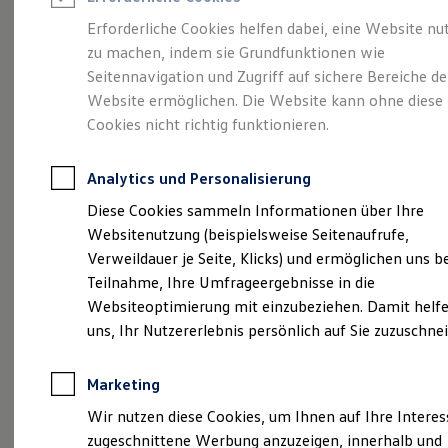
Reifenpakete
Leasing
Erforderliche Cookies helfen dabei, eine Website nu
Leasing-Angebote
zu machen, indem sie Grundfunktionen wie
Eine Klasse für sich.
Gebrauchtwagen Leasing
Seitennavigation und Zugriff auf sichere Bereiche de
Junge Gebrauchtwagen-Leasing
Elektroauto Leasing
Website ermöglichen. Die Website kann ohne diese
Der Golf.
Kleinwagen-Leasing
Cookies nicht richtig funktionieren.
Leasing ohne Anzahlung
Finanzierung
Autokredit mit Schlussrate
Analytics und Personalisierung
Versicherungen und Garantien
Kfz-Versicherung
Diese Cookies sammeln Informationen über Ihre
Restschuldversicherungen
Websitenutzung (beispielsweise Seitenaufrufe,
Garantien
Verweildauer je Seite, Klicks) und ermöglichen uns b
Wartungsverträge
Geschäftskunden
Teilnahme, Ihre Umfrageergebnisse in die
Professional Class bei Volkswagen
Websiteoptimierung mit einzubeziehen. Damit helfe
Großkunden
(
Impressum & Rechtliches
)
uns, Ihr Nutzererlebnis persönlich auf Sie zuzuschne
Behörden
Direktkunden
Sonderfahrzeuge
Marketing
Anpfiff zum Gewinn
Details des Golf
Elektromobilität
Wir nutzen diese Cookies, um Ihnen auf Ihre Intere
Elektroautos
zugeschnittene Werbung anzuzeigen, innerhalb und
ID. Tutorials