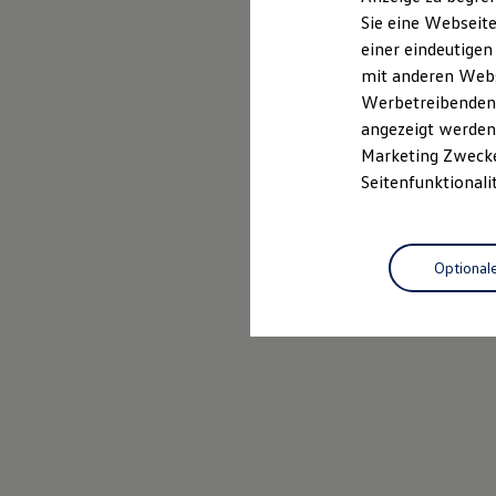
Elektrofahrzeugkonzepte
Sie eine Webseite
ID. EVERY1
einer eindeutigen
Reichweite
Reichweite der ID. Modelle
mit anderen Webse
Reichweite im Winter
Werbetreibenden,
Rekuperation
angezeigt werden 
Laden
Laden unterwegs
Marketing Zwecken
Laden Zuhause
Seitenfunktionali
Ladestationen finden
Ladezeitensimulator
Batterie
Sicherheit
Optional
Garantie und Lebensdauer
Nachhaltigkeit
Technologie
Kosten und Kauf
Verbrauchskosten
Kaufoptionen
E-Auto-Förderung
Software und Konnektivität
Die ID. Software 6
ID. Software Versionen und Updates
Digitale Extras
Schnittstellen zu Ihrem ID.