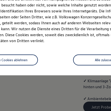
ENERG
 besucht haben oder nicht, sowie welche Inhalte genutzt worden s
 Identifikation Ihres Browsers sowie Ihres Internetgeräts. Die 
Mit dem
Golf
Va
iten oder Seiten Dritter, wie z.B. Volkswagen Konzerngesellsch
folgende Aussta
 geteilt werden, sodass Ihnen auch auf anderen Webseiten rel
kann. Wir nutzen die Dienste eines Dritten für die Verarbeitung 
✓
Vordersitze b
. Diese Cookies werden, soweit dies zweckdienlich ist, oftmals
täten von Dritten verlinkt.
✓
Spurwechselas
✓
Infotainment-
e Cookies ablehnen
Alle zulass
✓
4 Leichtmetal
✓
Klimaanlage "
hinten und 3-Z
✓
Ambientebele
Jetzt Probe