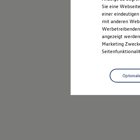
Elektrofahrzeugkonzepte
Sie eine Webseite
ID. EVERY1
einer eindeutigen
Reichweite
Reichweite der ID. Modelle
mit anderen Webse
Reichweite im Winter
Werbetreibenden,
Rekuperation
angezeigt werden 
Laden
Laden unterwegs
Marketing Zwecken
Laden Zuhause
Seitenfunktionali
Ladestationen finden
Ladezeitensimulator
Batterie
Sicherheit
Optional
Garantie und Lebensdauer
Nachhaltigkeit
Technologie
Kosten und Kauf
Verbrauchskosten
Kaufoptionen
E-Auto-Förderung
Software und Konnektivität
Die ID. Software 6
ID. Software Versionen und Updates
Digitale Extras
Schnittstellen zu Ihrem ID.