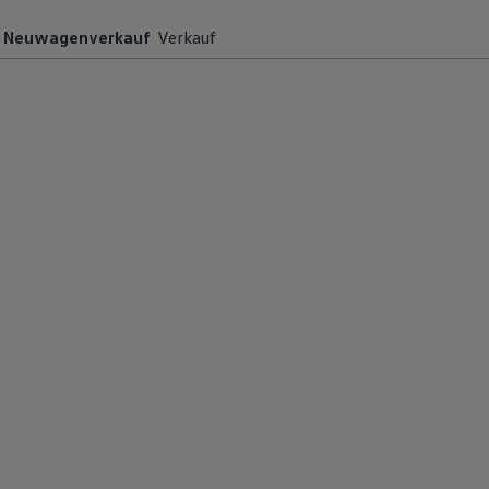
Magazin
Neuwagenverkauf
Verkauf
Lifestyle
Transport
Familie
Elektromobilität
Volkswagen R
Pannen- und Unfallhilfe
Volkswagen Kundenbetreuung