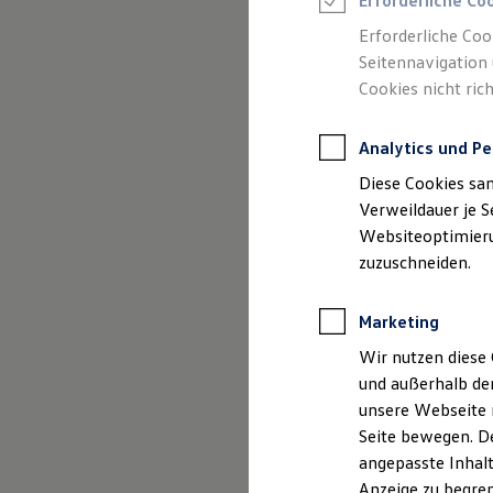
Erforderliche Co
Reifenpakete
Leasing
Erforderliche Coo
Leasing-Angebote
Seitennavigation 
Gebrauchtwagen Leasing
Cookies nicht rich
Junge Gebrauchtwagen-Leasing
(
Impressum & Rechtliches
)
Elektroauto Leasing
Kleinwagen-Leasing
Analytics und Pe
Leasing ohne Anzahlung
Finanzierung
Diese Cookies sa
Autokredit mit Schlussrate
Versicherungen und Garantien
Verweildauer je S
Kfz-Versicherung
Websiteoptimierun
Restschuldversicherungen
zuzuschneiden.
Garantien
Wartungsverträge
Geschäftskunden
Marketing
Professional Class bei Volkswagen
Großkunden
Wir nutzen diese 
Behörden
und außerhalb de
Direktkunden
Sonderfahrzeuge
unsere Webseite n
Anpfiff zum Gewinn
Seite bewegen. De
Elektromobilität
angepasste Inhalt
Elektroautos
ID. Tutorials
Anzeige zu begren