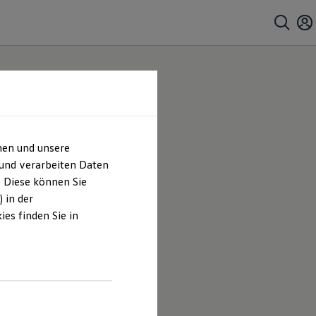
hen und unsere
 und verarbeiten Daten
. Diese können Sie
 in der
es finden Sie in