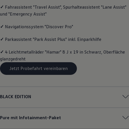
Motorenöl und Flüssigkeiten
✓
Fahrassistent "Travel Assist", Spurhalteassistent "Lane Assist"
Räder und Reifen
und "Emergency Assist"
Pannen- und Unfallhilfe
Economy Service
Volkswagen Teile
✓
Navigationssystem "Discover Pro"
Zubehör
Modellspezifisches Zubehör
✓
Parkassistent "Park Assist Plus" inkl. Einparkhilfe
Schutz und Pflege
Transport
Entertainment und Elektronik
✓
4 Leichtmetallräder "Hamar" 8 J x 19 in Schwarz, Oberfläche
Individualisieren
glanzgedreht
Wallbox und Ladekabel
Digitale Extras
Jetzt Probefahrt vereinbaren
Dienste für Ihr Modell finden
Volkswagen Apps, Login und Shop
Handy und Fahrzeug verbinden
Updates für Software, Karten und Radio
Über Ihr Auto
BLACK EDITION
Vorgängermodelle
Kundeninformationen
Volkswagen Kundenbetreuung
Warn- und Kontrollleuchten
Pure mit Infotainment-Paket
Assistenzsysteme
Digitale Betriebsanleitung
Live Beratung