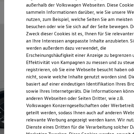
Elektrofahrzeugkonzepte
außerhalb der Volkswagen Webseiten. Diese Cookie
ID. EVERY1
sammeln Informationen darüber, wie Sie unsere We
Reichweite
nutzen, zum Beispiel, welche Seiten Sie am meisten
Reichweite der ID. Modelle
Reichweite im Winter
besuchen oder wie Sie sich auf der Seite bewegen. D
Rekuperation
Zweck dieser Cookies ist es, Ihnen für Sie relevante
Laden
an Ihre Interessen angepasste Inhalte anzubieten. S
Laden unterwegs
Laden Zuhause
werden außerdem dazu verwendet, die
Ladestationen finden
Erscheinungshäufigkeit einer Anzeige zu begrenzen 
Ladezeitensimulator
Effektivität von Kampagnen zu messen und zu steue
Batterie
Sicherheit
registrieren, ob Sie eine Webseite besucht haben od
Garantie und Lebensdauer
nicht, sowie welche Inhalte genutzt worden sind. Di
Nachhaltigkeit
basiert auf einer eindeutigen Identifikation Ihres B
Technologie
Kosten und Kauf
sowie Ihres Internetgeräts. Die Informationen kön
Verbrauchskosten
anderen Webseiten oder Seiten Dritter, wie z.B.
Kaufoptionen
Volkswagen Konzerngesellschaften oder Werbetrei
E-Auto-Förderung
Software und Konnektivität
geteilt werden, sodass Ihnen auch auf anderen Web
Die ID. Software 6
relevante Werbung angezeigt werden kann. Wir nut
ID. Software Versionen und Updates
Dienste eines Dritten für die Verarbeitung solcher D
Digitale Extras
Schnittstellen zu Ihrem ID.