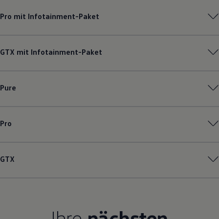
Magazin
Pro mit Infotainment-Paket
Lifestyle
Transport
Familie
Elektromobilität
GTX mit Infotainment-Paket
Volkswagen R
Pannen- und Unfallhilfe
Volkswagen Kundenbetreuung
Pure
Pro
GTX
Ihre
nächsten