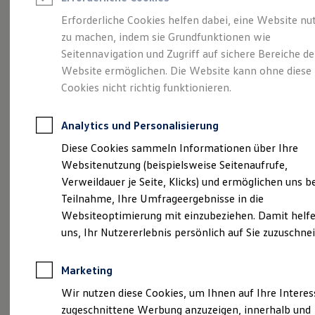
Reifenpakete
Leasing
Erforderliche Cookies helfen dabei, eine Website nu
Leasing-Angebote
zu machen, indem sie Grundfunktionen wie
Vollelektrisch.
Gebrauchtwagen Leasing
Seitennavigation und Zugriff auf sichere Bereiche de
Junge Gebrauchtwagen-Leasing
Elektroauto Leasing
Website ermöglichen. Die Website kann ohne diese
Vielseitig. Und sehr
Kleinwagen-Leasing
Cookies nicht richtig funktionieren.
Leasing ohne Anzahlung
viel Platz.
Der ID.4
Finanzierung
Autokredit mit Schlussrate
Analytics und Personalisierung
Versicherungen und Garantien
Kfz-Versicherung
Diese Cookies sammeln Informationen über Ihre
Restschuldversicherungen
Websitenutzung (beispielsweise Seitenaufrufe,
Garantien
Verweildauer je Seite, Klicks) und ermöglichen uns b
Wartungsverträge
Geschäftskunden
Teilnahme, Ihre Umfrageergebnisse in die
Professional Class bei Volkswagen
Websiteoptimierung mit einzubeziehen. Damit helfe
Großkunden
uns, Ihr Nutzererlebnis persönlich auf Sie zuzuschne
Behörden
Direktkunden
Sonderfahrzeuge
Marketing
Anpfiff zum Gewinn
(
Impressum & Rechtliches
)
Elektromobilität
Wir nutzen diese Cookies, um Ihnen auf Ihre Intere
Elektroautos
zugeschnittene Werbung anzuzeigen, innerhalb und
ID. Tutorials