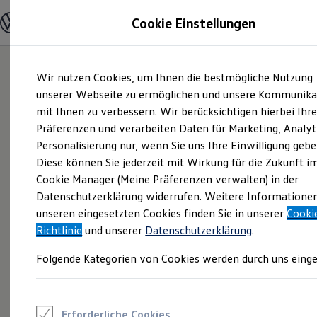
Modelle und Konfigurator
Cookie Einstellungen
Konfigurator
Modelle vergleichen
Konfiguration laden
Zum
Zum
Autosuche
Wir nutzen Cookies, um Ihnen die bestmögliche Nutzung
Hauptinhalt
Footer
Elektroautos
springen
springen
unserer Webseite zu ermöglichen und unsere Kommunika
ENERGY Sondermodelle
Nutzfahrzeuge
mit Ihnen zu verbessern. Wir berücksichtigen hierbei Ihr
SUV und CUV
Präferenzen und verarbeiten Daten für Marketing, Analyt
Familienautos
Personalisierung nur, wenn Sie uns Ihre Einwilligung gebe
Kombis
Kompaktwagen
Diese können Sie jederzeit mit Wirkung für die Zukunft i
Sportwagen
Cookie Manager (Meine Präferenzen verwalten) in der
Schnell verfügbare Fahrzeuge
Angebote und Produkte
Datenschutzerklärung widerrufen. Weitere Informatione
Aktuelle Angebote
unseren eingesetzten Cookies finden Sie in unserer
Cooki
E-Auto-Förderung
Richtlinie
und unserer
Datenschutzerklärung
.
Volkswagen Marktplatz
Die ENERGY Sondermodelle
Folgende Kategorien von Cookies werden durch uns einge
Junge Gebrauchtwagen und Gebrauchtwagen
Volkswagen Zertifizierte Gebrauchtwagen
Elektromobilität bei Gebrauchtwagen
Zubehör- und Serviceangebote
Saisonangebote
Erforderliche Cookies