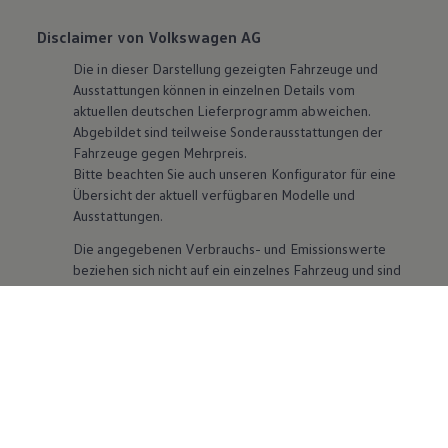
Disclaimer von Volkswagen AG
Die in dieser Darstellung gezeigten Fahrzeuge und
Ausstattungen können in einzelnen Details vom
aktuellen deutschen Lieferprogramm abweichen.
Abgebildet sind teilweise Sonderausstattungen der
Fahrzeuge gegen Mehrpreis.
Bitte beachten Sie auch unseren Konfigurator für eine
Übersicht der aktuell verfügbaren Modelle und
Ausstattungen.
Die angegebenen Verbrauchs- und Emissionswerte
beziehen sich nicht auf ein einzelnes Fahrzeug und sind
nicht Bestandteil des Angebots, sondern dienen allein
Vergleichszwecken zwischen den verschiedenen
Fahrzeugtypen. Zusatzausstattungen und
Zubehör
(Anbauteile, Reifenformat usw.) können relevante
Fahrzeugparameter, wie
z. B.
Gewicht, Rollwiderstand
und Aerodynamik verändern und neben Witterungs-
und Verkehrsbedingungen sowie dem individuellen
Fahrverhalten den Kraftstoffverbrauch, den