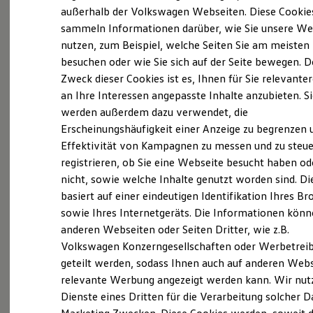
Elektrofahrzeugkonzepte
außerhalb der Volkswagen Webseiten. Diese Cookie
ID. EVERY1
sammeln Informationen darüber, wie Sie unsere We
Reichweite
(
Impressum & Rechtliches
)
nutzen, zum Beispiel, welche Seiten Sie am meisten
Reichweite der ID. Modelle
Reichweite im Winter
besuchen oder wie Sie sich auf der Seite bewegen. D
Rekuperation
Zweck dieser Cookies ist es, Ihnen für Sie relevante
Laden
an Ihre Interessen angepasste Inhalte anzubieten. S
Laden unterwegs
Laden Zuhause
werden außerdem dazu verwendet, die
Ladestationen finden
Ganz selbstverständlich.
Das
Erscheinungshäufigkeit einer Anzeige zu begrenzen 
Ladezeitensimulator
Effektivität von Kampagnen zu messen und zu steue
Batterie
Gebrauchtwagen
-
Sicherheit
registrieren, ob Sie eine Webseite besucht haben od
Leistungsversprechen.
Garantie und Lebensdauer
nicht, sowie welche Inhalte genutzt worden sind. Di
Nachhaltigkeit
basiert auf einer eindeutigen Identifikation Ihres B
Technologie
Kosten und Kauf
Rundum sicher: der 360°
Gebrauchtwagen
-
sowie Ihres Internetgeräts. Die Informationen kön
Verbrauchskosten
Check
anderen Webseiten oder Seiten Dritter, wie z.B.
Kaufoptionen
Volkswagen Konzerngesellschaften oder Werbetrei
E-Auto-Förderung
Software und Konnektivität
geteilt werden, sodass Ihnen auch auf anderen Web
Bevor ein
Volkswagen
Zertifizierter
Die ID. Software 6
relevante Werbung angezeigt werden kann. Wir nut
Gebrauchtwagen
an unsere Kunden
ID. Software Versionen und Updates
Dienste eines Dritten für die Verarbeitung solcher D
Digitale Extras
übergeben wird, prüfen wir den Zustand
Schnittstellen zu Ihrem ID.