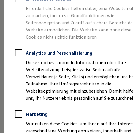
Reifenpakete
Leasing
Erforderliche Cookies helfen dabei, eine Website nu
Leasing-Angebote
zu machen, indem sie Grundfunktionen wie
Gepflegt, geprüft und
Gebrauchtwagen Leasing
Seitennavigation und Zugriff auf sichere Bereiche de
Junge Gebrauchtwagen-Leasing
Elektroauto Leasing
Website ermöglichen. Die Website kann ohne diese
für gut befunden.
Kleinwagen-Leasing
Cookies nicht richtig funktionieren.
Leasing ohne Anzahlung
Volkswagen
Finanzierung
Autokredit mit Schlussrate
Analytics und Personalisierung
Versicherungen und Garantien
Zertifizierte
Kfz-Versicherung
Diese Cookies sammeln Informationen über Ihre
Restschuldversicherungen
Websitenutzung (beispielsweise Seitenaufrufe,
Garantien
Gebrauchtwagen.
Verweildauer je Seite, Klicks) und ermöglichen uns b
Wartungsverträge
Geschäftskunden
Teilnahme, Ihre Umfrageergebnisse in die
Professional Class bei Volkswagen
Websiteoptimierung mit einzubeziehen. Damit helfe
Großkunden
uns, Ihr Nutzererlebnis persönlich auf Sie zuzuschne
Behörden
Direktkunden
Sonderfahrzeuge
Marketing
Anpfiff zum Gewinn
Elektromobilität
Wir nutzen diese Cookies, um Ihnen auf Ihre Intere
Elektroautos
zugeschnittene Werbung anzuzeigen, innerhalb und
ID. Tutorials