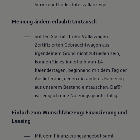
Serviceheft oder Intervallanzeige.
Magazin
Lifestyle
Transport
Meinung ändern erlaubt: Umtausch
Familie
Elektromobilität
Volkswagen R
Sollten Sie mit Ihrem
Volkswagen
Pannen- und Unfallhilfe
Zertifizierten
Gebrauchtwagen
aus
Volkswagen Kundenbetreuung
irgendeinem Grund nicht zufrieden sein,
können Sie es innerhalb von 14
Kalendertagen, beginnend mit dem Tag der
Auslieferung, gegen ein anderes Fahrzeug
aus unserem Bestand eintauschen. Dafür
ist lediglich eine Nutzungsgebühr fällig.
Einfach zum Wunschfahrzeug: Finanzierung und
Leasing
Mit dem Finanzierungsangebot samt