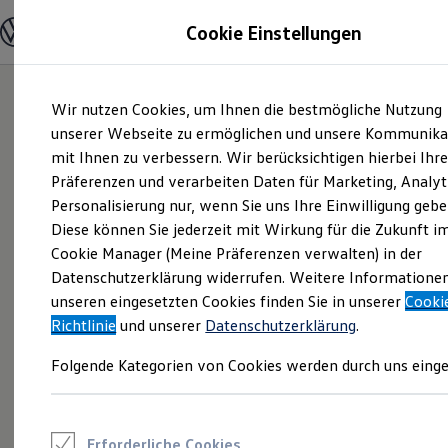
Modelle und Konfigurator
Cookie Einstellungen
Konfigurator
Modelle vergleichen
Konfiguration laden
Zum
Zum
Autosuche
Wir nutzen Cookies, um Ihnen die bestmögliche Nutzung
Hauptinhalt
Footer
Elektroautos
springen
springen
unserer Webseite zu ermöglichen und unsere Kommunika
ENERGY Sondermodelle
Nutzfahrzeuge
mit Ihnen zu verbessern. Wir berücksichtigen hierbei Ihr
SUV und CUV
Präferenzen und verarbeiten Daten für Marketing, Analyt
Familienautos
Personalisierung nur, wenn Sie uns Ihre Einwilligung gebe
Kombis
Kompaktwagen
Diese können Sie jederzeit mit Wirkung für die Zukunft i
Sportwagen
Cookie Manager (Meine Präferenzen verwalten) in der
Schnell verfügbare Fahrzeuge
Angebote und Produkte
Datenschutzerklärung widerrufen. Weitere Informatione
Aktuelle Angebote
unseren eingesetzten Cookies finden Sie in unserer
Cooki
E-Auto-Förderung
Richtlinie
und unserer
Datenschutzerklärung
.
Volkswagen Marktplatz
Die ENERGY Sondermodelle
Folgende Kategorien von Cookies werden durch uns einge
Junge Gebrauchtwagen und Gebrauchtwagen
Volkswagen Zertifizierte Gebrauchtwagen
Elektromobilität bei Gebrauchtwagen
Zubehör- und Serviceangebote
Saisonangebote
Erforderliche Cookies