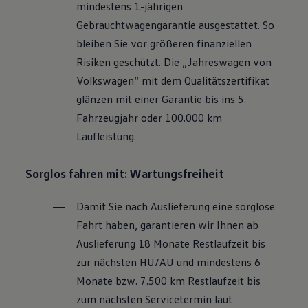
mindestens 1-jährigen
Motorenöl und Flüssigkeiten
Räder und Reifen
Gebrauchtwagengarantie ausgestattet. So
Pannen- und Unfallhilfe
bleiben Sie vor größeren finanziellen
Economy Service
Volkswagen Teile
Risiken geschützt. Die „Jahreswagen von
Zubehör
Volkswagen
“ mit dem Qualitätszertifikat
Modellspezifisches Zubehör
Schutz und Pflege
glänzen mit einer Garantie bis ins 5.
Transport
Fahrzeugjahr oder 100.000 km
Entertainment und Elektronik
Individualisieren
Laufleistung.
Wallbox und Ladekabel
Digitale Extras
Dienste für Ihr Modell finden
Sorglos fahren mit: Wartungsfreiheit
Volkswagen Apps, Login und Shop
Handy und Fahrzeug verbinden
Damit Sie nach Auslieferung eine sorglose
Updates für Software, Karten und Radio
Über Ihr Auto
Fahrt haben, garantieren wir Ihnen ab
Vorgängermodelle
Auslieferung 18 Monate Restlaufzeit bis
Kundeninformationen
Volkswagen Kundenbetreuung
zur nächsten
HU/AU
und mindestens 6
Warn- und Kontrollleuchten
Monate bzw. 7.500 km Restlaufzeit bis
Assistenzsysteme
Digitale Betriebsanleitung
zum nächsten Servicetermin laut
Live Beratung