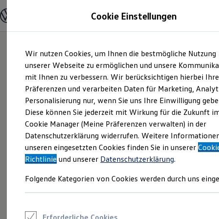
Modelle und Konfigurator
Cookie Einstellungen
Konfigurator
Modelle vergleichen
Konfiguration laden
Zum
Zum
Autosuche
Wir nutzen Cookies, um Ihnen die bestmögliche Nutzung
Hauptinhalt
Footer
Elektroautos
springen
springen
unserer Webseite zu ermöglichen und unsere Kommunika
ENERGY Sondermodelle
Nutzfahrzeuge
mit Ihnen zu verbessern. Wir berücksichtigen hierbei Ihr
SUV und CUV
Präferenzen und verarbeiten Daten für Marketing, Analyt
Familienautos
Personalisierung nur, wenn Sie uns Ihre Einwilligung gebe
Kombis
Kompaktwagen
Diese können Sie jederzeit mit Wirkung für die Zukunft i
Sportwagen
Cookie Manager (Meine Präferenzen verwalten) in der
Schnell verfügbare Fahrzeuge
Angebote und Produkte
Datenschutzerklärung widerrufen. Weitere Informatione
Aktuelle Angebote
unseren eingesetzten Cookies finden Sie in unserer
Cooki
E-Auto-Förderung
Richtlinie
und unserer
Datenschutzerklärung
.
Volkswagen Marktplatz
Die ENERGY Sondermodelle
Folgende Kategorien von Cookies werden durch uns einge
Junge Gebrauchtwagen und Gebrauchtwagen
Volkswagen Zertifizierte Gebrauchtwagen
Elektromobilität bei Gebrauchtwagen
Zubehör- und Serviceangebote
Saisonangebote
Erforderliche Cookies