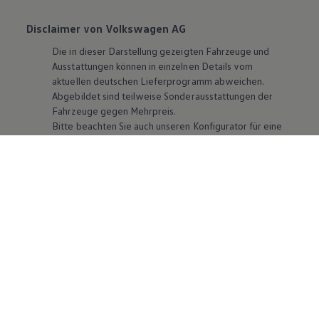
Disclaimer von Volkswagen AG
Die in dieser Darstellung gezeigten Fahrzeuge und
Ausstattungen können in einzelnen Details vom
aktuellen deutschen Lieferprogramm abweichen.
Abgebildet sind teilweise Sonderausstattungen der
Fahrzeuge gegen Mehrpreis.
Bitte beachten Sie auch unseren Konfigurator für eine
Übersicht der aktuell verfügbaren Modelle und
Ausstattungen.
Die angegebenen Verbrauchs- und Emissionswerte
beziehen sich nicht auf ein einzelnes Fahrzeug und sind
nicht Bestandteil des Angebots, sondern dienen allein
Vergleichszwecken zwischen den verschiedenen
Fahrzeugtypen. Zusatzausstattungen und
Zubehör
(Anbauteile, Reifenformat usw.) können relevante
Fahrzeugparameter, wie
z. B.
Gewicht, Rollwiderstand
und Aerodynamik verändern und neben Witterungs-
und Verkehrsbedingungen sowie dem individuellen
Fahrverhalten den Kraftstoffverbrauch, den