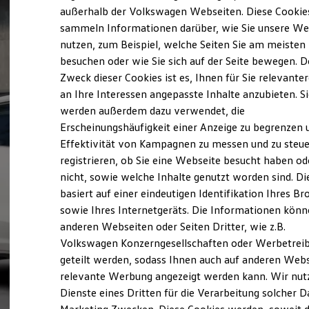
Elektrofahrzeugkonzepte
außerhalb der Volkswagen Webseiten. Diese Cookie
ID. EVERY1
sammeln Informationen darüber, wie Sie unsere We
Reichweite
nutzen, zum Beispiel, welche Seiten Sie am meisten
Reichweite der ID. Modelle
Reichweite im Winter
besuchen oder wie Sie sich auf der Seite bewegen. D
Rekuperation
Zweck dieser Cookies ist es, Ihnen für Sie relevante
Laden
an Ihre Interessen angepasste Inhalte anzubieten. S
Laden unterwegs
Laden Zuhause
werden außerdem dazu verwendet, die
Ladestationen finden
Erscheinungshäufigkeit einer Anzeige zu begrenzen 
Ladezeitensimulator
Effektivität von Kampagnen zu messen und zu steue
Batterie
Sicherheit
registrieren, ob Sie eine Webseite besucht haben od
Garantie und Lebensdauer
nicht, sowie welche Inhalte genutzt worden sind. Di
Nachhaltigkeit
basiert auf einer eindeutigen Identifikation Ihres B
Technologie
Kosten und Kauf
sowie Ihres Internetgeräts. Die Informationen kön
Verbrauchskosten
anderen Webseiten oder Seiten Dritter, wie z.B.
Kaufoptionen
Volkswagen Konzerngesellschaften oder Werbetrei
E-Auto-Förderung
Software und Konnektivität
geteilt werden, sodass Ihnen auch auf anderen Web
Die ID. Software 6
relevante Werbung angezeigt werden kann. Wir nut
ID. Software Versionen und Updates
Dienste eines Dritten für die Verarbeitung solcher D
Digitale Extras
Schnittstellen zu Ihrem ID.