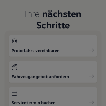
Magazin
Lifestyle
Ihre
nächsten
Transport
Familie
Elektromobilität
Schritte
Volkswagen R
Pannen- und Unfallhilfe
Volkswagen Kundenbetreuung
Probefahrt vereinbaren
Fahrzeugangebot anfordern
Servicetermin buchen