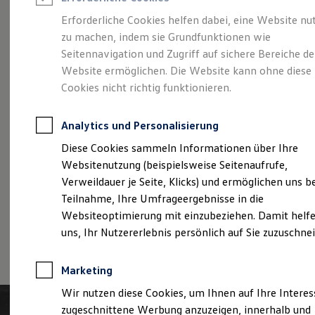
Reifenpakete
Leasing
Erforderliche Cookies helfen dabei, eine Website nu
Leasing-Angebote
zu machen, indem sie Grundfunktionen wie
Der T-Roc
Gebrauchtwagen Leasing
Seitennavigation und Zugriff auf sichere Bereiche de
Junge Gebrauchtwagen-Leasing
Elektroauto Leasing
Website ermöglichen. Die Website kann ohne diese
Kleinwagen-Leasing
Cookies nicht richtig funktionieren.
Leasing ohne Anzahlung
Finanzierung
Autokredit mit Schlussrate
Analytics und Personalisierung
Versicherungen und Garantien
Kfz-Versicherung
Diese Cookies sammeln Informationen über Ihre
Restschuldversicherungen
Websitenutzung (beispielsweise Seitenaufrufe,
Garantien
Verweildauer je Seite, Klicks) und ermöglichen uns b
Wartungsverträge
Geschäftskunden
Teilnahme, Ihre Umfrageergebnisse in die
Professional Class bei Volkswagen
Websiteoptimierung mit einzubeziehen. Damit helfe
Großkunden
uns, Ihr Nutzererlebnis persönlich auf Sie zuzuschne
Behörden
(
Impressum & Rechtliches
)
Direktkunden
Sonderfahrzeuge
Marketing
Anpfiff zum Gewinn
Elektromobilität
Wir nutzen diese Cookies, um Ihnen auf Ihre Intere
Elektroautos
zugeschnittene Werbung anzuzeigen, innerhalb und
ID. Tutorials