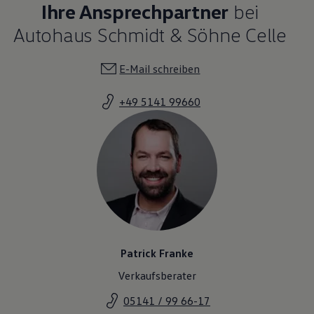
Ihre Ansprechpartner
bei
Magazin
Lifestyle
Autohaus Schmidt & Söhne Celle
Transport
Familie
Elektromobilität
E-Mail schreiben
Volkswagen R
Pannen- und Unfallhilfe
Volkswagen Kundenbetreuung
+49 5141 99660
Patrick Franke
Verkaufsberater
05141 / 99 66-17