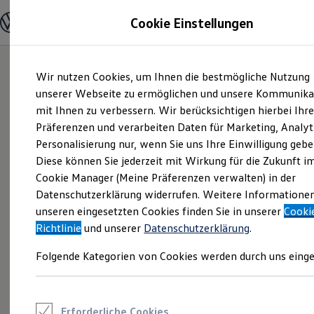
Modelle und Konfigurator
Cookie Einstellungen
Konfigurator
Modelle vergleichen
Konfiguration laden
Zum
Zum
Autosuche
Wir nutzen Cookies, um Ihnen die bestmögliche Nutzung
Hauptinhalt
Footer
Elektroautos
springen
springen
unserer Webseite zu ermöglichen und unsere Kommunika
ENERGY Sondermodelle
Nutzfahrzeuge
mit Ihnen zu verbessern. Wir berücksichtigen hierbei Ihr
SUV und CUV
Präferenzen und verarbeiten Daten für Marketing, Analyt
Familienautos
Personalisierung nur, wenn Sie uns Ihre Einwilligung gebe
Kombis
Kompaktwagen
Diese können Sie jederzeit mit Wirkung für die Zukunft i
Sportwagen
Cookie Manager (Meine Präferenzen verwalten) in der
Schnell verfügbare Fahrzeuge
Angebote und Produkte
Datenschutzerklärung widerrufen. Weitere Informatione
Aktuelle Angebote
unseren eingesetzten Cookies finden Sie in unserer
Cooki
E-Auto-Förderung
Richtlinie
und unserer
Datenschutzerklärung
.
Volkswagen Marktplatz
Die ENERGY Sondermodelle
Folgende Kategorien von Cookies werden durch uns einge
Junge Gebrauchtwagen und Gebrauchtwagen
Volkswagen Zertifizierte Gebrauchtwagen
Elektromobilität bei Gebrauchtwagen
Zubehör- und Serviceangebote
Saisonangebote
Erforderliche Cookies