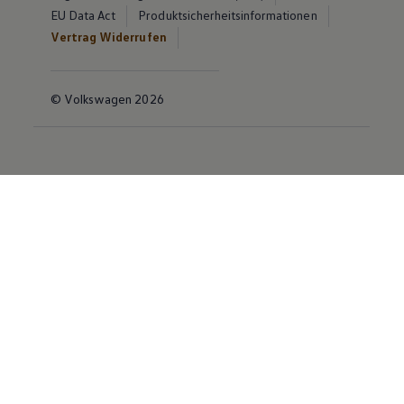
EU Data Act
Produktsicherheitsinformationen
Vertrag Widerrufen
© Volkswagen 2026
Disclaimer von Volkswagen AG
Die in dieser Darstellung gezeigten Fahrzeuge und
Ausstattungen können in einzelnen Details vom
aktuellen deutschen Lieferprogramm abweichen.
Abgebildet sind teilweise Sonderausstattungen der
Fahrzeuge gegen Mehrpreis.
Bitte beachten Sie auch unseren Konfigurator für eine
Übersicht der aktuell verfügbaren Modelle und
Ausstattungen.
Die angegebenen Verbrauchs- und Emissionswerte
beziehen sich nicht auf ein einzelnes Fahrzeug und sind