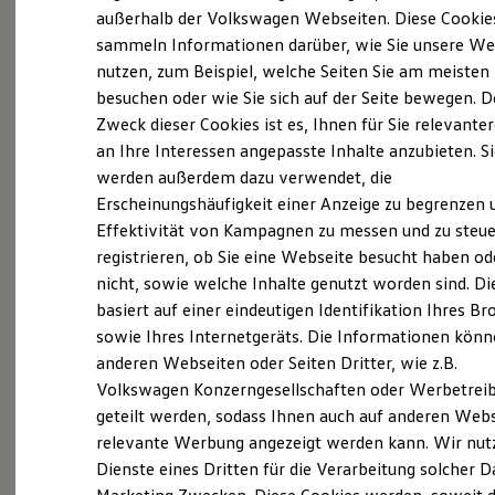
Elektrofahrzeugkonzepte
außerhalb der Volkswagen Webseiten. Diese Cookie
ID. EVERY1
(
Impressum & Rechtliches
)
sammeln Informationen darüber, wie Sie unsere We
Reichweite
nutzen, zum Beispiel, welche Seiten Sie am meisten
Reichweite der ID. Modelle
Reichweite im Winter
besuchen oder wie Sie sich auf der Seite bewegen. D
Rekuperation
Zweck dieser Cookies ist es, Ihnen für Sie relevante
Laden
an Ihre Interessen angepasste Inhalte anzubieten. S
Laden unterwegs
Laden Zuhause
werden außerdem dazu verwendet, die
Ladestationen finden
Erscheinungshäufigkeit einer Anzeige zu begrenzen 
Ladezeitensimulator
Effektivität von Kampagnen zu messen und zu steue
Batterie
Sicherheit
registrieren, ob Sie eine Webseite besucht haben od
Garantie und Lebensdauer
nicht, sowie welche Inhalte genutzt worden sind. Di
Nachhaltigkeit
basiert auf einer eindeutigen Identifikation Ihres B
Technologie
Kosten und Kauf
sowie Ihres Internetgeräts. Die Informationen kön
Verbrauchskosten
anderen Webseiten oder Seiten Dritter, wie z.B.
Kaufoptionen
Volkswagen Konzerngesellschaften oder Werbetrei
E-Auto-Förderung
Software und Konnektivität
geteilt werden, sodass Ihnen auch auf anderen Web
Die ID. Software 6
relevante Werbung angezeigt werden kann. Wir nut
ID. Software Versionen und Updates
Dienste eines Dritten für die Verarbeitung solcher D
Digitale Extras
Schnittstellen zu Ihrem ID.