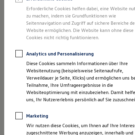
Reifenpakete
Leasing
Erforderliche Cookies helfen dabei, eine Website nu
Leasing-Angebote
zu machen, indem sie Grundfunktionen wie
So geht neu.
Gebrauchtwagen Leasing
Seitennavigation und Zugriff auf sichere Bereiche de
Junge Gebrauchtwagen-Leasing
Elektroauto Leasing
Website ermöglichen. Die Website kann ohne diese
Entdecken Sie jetzt
Kleinwagen-Leasing
Cookies nicht richtig funktionieren.
Leasing ohne Anzahlung
den neuen ID.3 Neo!
Finanzierung
Autokredit mit Schlussrate
Analytics und Personalisierung
Versicherungen und Garantien
Kfz-Versicherung
Diese Cookies sammeln Informationen über Ihre
Restschuldversicherungen
Websitenutzung (beispielsweise Seitenaufrufe,
Garantien
Verweildauer je Seite, Klicks) und ermöglichen uns b
Wartungsverträge
Geschäftskunden
Teilnahme, Ihre Umfrageergebnisse in die
Professional Class bei Volkswagen
Websiteoptimierung mit einzubeziehen. Damit helfe
Großkunden
uns, Ihr Nutzererlebnis persönlich auf Sie zuzuschne
Behörden
Direktkunden
Sonderfahrzeuge
Marketing
Anpfiff zum Gewinn
Elektromobilität
Wir nutzen diese Cookies, um Ihnen auf Ihre Intere
Elektroautos
zugeschnittene Werbung anzuzeigen, innerhalb und
ID. Tutorials