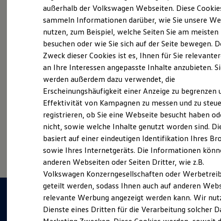
Elektrofahrzeugkonzepte
außerhalb der Volkswagen Webseiten. Diese Cookie
ID. EVERY1
sammeln Informationen darüber, wie Sie unsere We
Reichweite
Probefahrt vereinbaren
nutzen, zum Beispiel, welche Seiten Sie am meisten
Reichweite der ID. Modelle
Reichweite im Winter
besuchen oder wie Sie sich auf der Seite bewegen. D
Rekuperation
Zweck dieser Cookies ist es, Ihnen für Sie relevante
Laden
an Ihre Interessen angepasste Inhalte anzubieten. S
Laden unterwegs
Laden Zuhause
werden außerdem dazu verwendet, die
Fahrzeugangebot anfordern
Ladestationen finden
Erscheinungshäufigkeit einer Anzeige zu begrenzen 
Ladezeitensimulator
Effektivität von Kampagnen zu messen und zu steue
Batterie
Sicherheit
registrieren, ob Sie eine Webseite besucht haben od
Garantie und Lebensdauer
nicht, sowie welche Inhalte genutzt worden sind. Di
Nachhaltigkeit
Serviceanfrage stellen
basiert auf einer eindeutigen Identifikation Ihres B
Technologie
Kosten und Kauf
sowie Ihres Internetgeräts. Die Informationen kön
Verbrauchskosten
anderen Webseiten oder Seiten Dritter, wie z.B.
Kaufoptionen
Volkswagen Konzerngesellschaften oder Werbetrei
E-Auto-Förderung
Software und Konnektivität
geteilt werden, sodass Ihnen auch auf anderen Web
Die ID. Software 6
relevante Werbung angezeigt werden kann. Wir nut
ID. Software Versionen und Updates
Dienste eines Dritten für die Verarbeitung solcher D
Digitale Extras
Schnittstellen zu Ihrem ID.