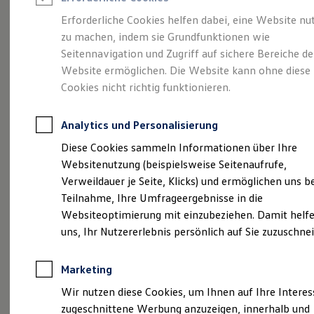
Reifenpakete
Leasing
Erforderliche Cookies helfen dabei, eine Website nu
Leasing-Angebote
zu machen, indem sie Grundfunktionen wie
Eine Spur Extra.
Der
Gebrauchtwagen Leasing
Seitennavigation und Zugriff auf sichere Bereiche de
Junge Gebrauchtwagen-Leasing
Elektroauto Leasing
Website ermöglichen. Die Website kann ohne diese
neue vollelektrische
Kleinwagen-Leasing
Cookies nicht richtig funktionieren.
Leasing ohne Anzahlung
ID. Polo
Finanzierung
Autokredit mit Schlussrate
Analytics und Personalisierung
Versicherungen und Garantien
Kfz-Versicherung
Diese Cookies sammeln Informationen über Ihre
Restschuldversicherungen
Websitenutzung (beispielsweise Seitenaufrufe,
Garantien
Verweildauer je Seite, Klicks) und ermöglichen uns b
Wartungsverträge
Geschäftskunden
Teilnahme, Ihre Umfrageergebnisse in die
Professional Class bei Volkswagen
Websiteoptimierung mit einzubeziehen. Damit helfe
Großkunden
uns, Ihr Nutzererlebnis persönlich auf Sie zuzuschne
Behörden
Direktkunden
Sonderfahrzeuge
(
Impressum & Rechtliches
)
Marketing
Anpfiff zum Gewinn
Elektromobilität
Wir nutzen diese Cookies, um Ihnen auf Ihre Intere
Elektroautos
zugeschnittene Werbung anzuzeigen, innerhalb und
ID. Tutorials