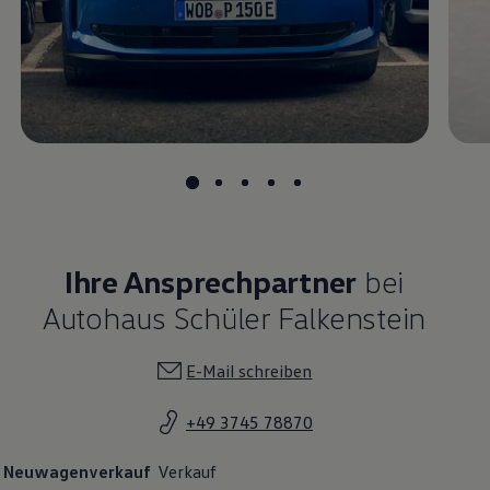
Magazin
Lifestyle
Transport
Familie
Elektromobilität
Volkswagen R
Pannen- und Unfallhilfe
Volkswagen Kundenbetreuung
Ihre Ansprechpartner
bei
Autohaus Schüler Falkenstein
E-Mail schreiben
+49 3745 78870
Neuwagenverkauf
Verkauf