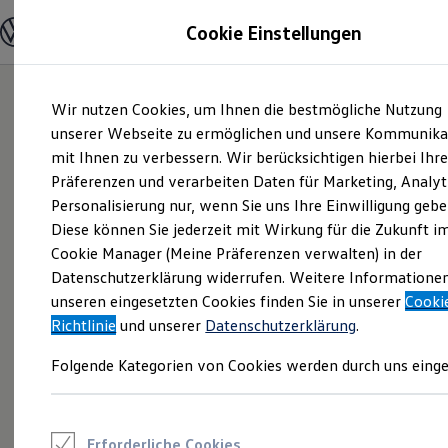
Modelle und Konfigurator
Cookie Einstellungen
Konfigurator
Modelle vergleichen
Konfiguration laden
Zum
Zum
Autosuche
Wir nutzen Cookies, um Ihnen die bestmögliche Nutzung
Hauptinhalt
Footer
Elektroautos
springen
springen
unserer Webseite zu ermöglichen und unsere Kommunika
ENERGY Sondermodelle
Nutzfahrzeuge
mit Ihnen zu verbessern. Wir berücksichtigen hierbei Ihr
SUV und CUV
Präferenzen und verarbeiten Daten für Marketing, Analyt
Familienautos
Personalisierung nur, wenn Sie uns Ihre Einwilligung gebe
Kombis
Kompaktwagen
Diese können Sie jederzeit mit Wirkung für die Zukunft i
Sportwagen
Cookie Manager (Meine Präferenzen verwalten) in der
Schnell verfügbare Fahrzeuge
Angebote und Produkte
Datenschutzerklärung widerrufen. Weitere Informatione
Aktuelle Angebote
unseren eingesetzten Cookies finden Sie in unserer
Cooki
E-Auto-Förderung
Richtlinie
und unserer
Datenschutzerklärung
.
Volkswagen Marktplatz
Die ENERGY Sondermodelle
Folgende Kategorien von Cookies werden durch uns einge
Junge Gebrauchtwagen und Gebrauchtwagen
Volkswagen Zertifizierte Gebrauchtwagen
Elektromobilität bei Gebrauchtwagen
Zubehör- und Serviceangebote
Saisonangebote
Erforderliche Cookies