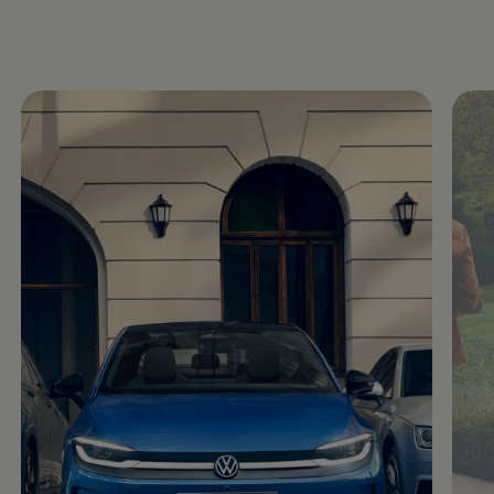
Motorenöl und Flüssigkeiten
Räder und Reifen
Pannen- und Unfallhilfe
Economy Service
Volkswagen Teile
Zubehör
Modellspezifisches Zubehör
Schutz und Pflege
Transport
Entertainment und Elektronik
Individualisieren
Wallbox und Ladekabel
Digitale Extras
Dienste für Ihr Modell finden
Volkswagen Apps, Login und Shop
Handy und Fahrzeug verbinden
Updates für Software, Karten und Radio
Über Ihr Auto
Vorgängermodelle
Kundeninformationen
Volkswagen Kundenbetreuung
Warn- und Kontrollleuchten
Assistenzsysteme
Digitale Betriebsanleitung
Live Beratung