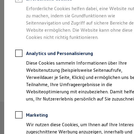
Reifenpakete
Leasing
Erforderliche Cookies helfen dabei, eine Website nu
Leasing-Angebote
zu machen, indem sie Grundfunktionen wie
Der ID.7 Tourer
Gebrauchtwagen Leasing
Seitennavigation und Zugriff auf sichere Bereiche de
Junge Gebrauchtwagen-Leasing
Elektroauto Leasing
Website ermöglichen. Die Website kann ohne diese
Kleinwagen-Leasing
Cookies nicht richtig funktionieren.
Leasing ohne Anzahlung
Finanzierung
Autokredit mit Schlussrate
Analytics und Personalisierung
Versicherungen und Garantien
Kfz-Versicherung
Diese Cookies sammeln Informationen über Ihre
Restschuldversicherungen
Websitenutzung (beispielsweise Seitenaufrufe,
Garantien
Verweildauer je Seite, Klicks) und ermöglichen uns b
Wartungsverträge
(
Impressum & Rechtliches
)
Geschäftskunden
Teilnahme, Ihre Umfrageergebnisse in die
Professional Class bei Volkswagen
Websiteoptimierung mit einzubeziehen. Damit helfe
Großkunden
uns, Ihr Nutzererlebnis persönlich auf Sie zuzuschne
Behörden
Direktkunden
Sonderfahrzeuge
Marketing
Anpfiff zum Gewinn
Elektromobilität
Wir nutzen diese Cookies, um Ihnen auf Ihre Intere
Elektroautos
zugeschnittene Werbung anzuzeigen, innerhalb und
ID. Tutorials