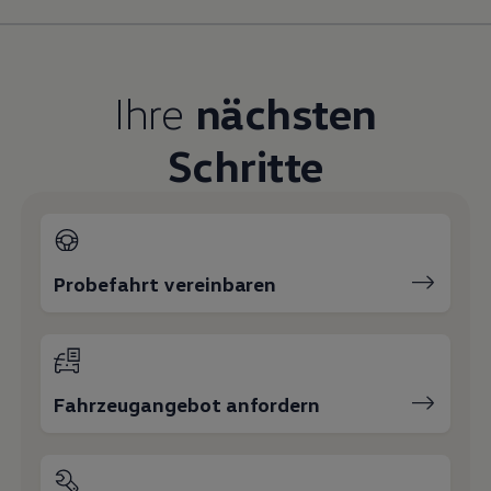
Magazin
Lifestyle
Transport
Familie
Ihre
nächsten
Elektromobilität
Volkswagen R
Pannen- und Unfallhilfe
Schritte
Volkswagen Kundenbetreuung
Probefahrt vereinbaren
Fahrzeugangebot anfordern