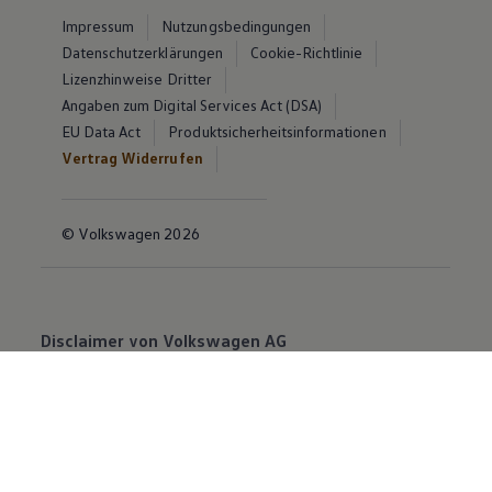
Impressum
Nutzungsbedingungen
Datenschutzerklärungen
Cookie-Richtlinie
Lizenzhinweise Dritter
Angaben zum Digital Services Act (DSA)
EU Data Act
Produktsicherheitsinformationen
Vertrag Widerrufen
© Volkswagen 2026
Disclaimer von Volkswagen AG
Die in dieser Darstellung gezeigten Fahrzeuge und
Ausstattungen können in einzelnen Details vom
aktuellen deutschen Lieferprogramm abweichen.
Abgebildet sind teilweise Sonderausstattungen der
Fahrzeuge gegen Mehrpreis.
Bitte beachten Sie auch unseren Konfigurator für eine