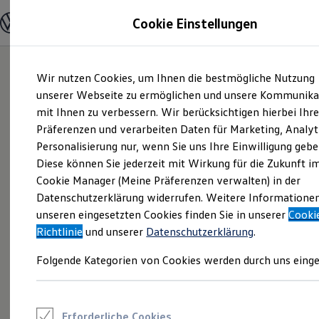
Modelle und Konfigurator
Cookie Einstellungen
Konfigurator
Modelle vergleichen
Konfiguration laden
Zum
Zum
Autosuche
Wir nutzen Cookies, um Ihnen die bestmögliche Nutzung
Hauptinhalt
Footer
Elektroautos
springen
springen
unserer Webseite zu ermöglichen und unsere Kommunika
ENERGY Sondermodelle
Nutzfahrzeuge
mit Ihnen zu verbessern. Wir berücksichtigen hierbei Ihr
SUV und CUV
Präferenzen und verarbeiten Daten für Marketing, Analyt
Familienautos
Personalisierung nur, wenn Sie uns Ihre Einwilligung gebe
Kombis
Kompaktwagen
Diese können Sie jederzeit mit Wirkung für die Zukunft i
Sportwagen
Cookie Manager (Meine Präferenzen verwalten) in der
Schnell verfügbare Fahrzeuge
Angebote und Produkte
Datenschutzerklärung widerrufen. Weitere Informatione
Aktuelle Angebote
unseren eingesetzten Cookies finden Sie in unserer
Cooki
E-Auto-Förderung
Richtlinie
und unserer
Datenschutzerklärung
.
Volkswagen Marktplatz
Die ENERGY Sondermodelle
Folgende Kategorien von Cookies werden durch uns einge
Junge Gebrauchtwagen und Gebrauchtwagen
Volkswagen Zertifizierte Gebrauchtwagen
Elektromobilität bei Gebrauchtwagen
Zubehör- und Serviceangebote
Saisonangebote
Erforderliche Cookies