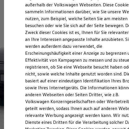
Elektrofahrzeugkonzepte
außerhalb der Volkswagen Webseiten. Diese Cookie
ID. EVERY1
sammeln Informationen darüber, wie Sie unsere We
Reichweite
nutzen, zum Beispiel, welche Seiten Sie am meisten
Reichweite der ID. Modelle
Reichweite im Winter
besuchen oder wie Sie sich auf der Seite bewegen. D
Rekuperation
Zweck dieser Cookies ist es, Ihnen für Sie relevante
Laden
an Ihre Interessen angepasste Inhalte anzubieten. S
Laden unterwegs
Laden Zuhause
werden außerdem dazu verwendet, die
Ladestationen finden
Erscheinungshäufigkeit einer Anzeige zu begrenzen 
Ladezeitensimulator
Effektivität von Kampagnen zu messen und zu steue
Batterie
Sicherheit
registrieren, ob Sie eine Webseite besucht haben od
Garantie und Lebensdauer
nicht, sowie welche Inhalte genutzt worden sind. Di
Nachhaltigkeit
basiert auf einer eindeutigen Identifikation Ihres B
Technologie
Kosten und Kauf
sowie Ihres Internetgeräts. Die Informationen kön
Verbrauchskosten
anderen Webseiten oder Seiten Dritter, wie z.B.
Kaufoptionen
Volkswagen Konzerngesellschaften oder Werbetrei
E-Auto-Förderung
Software und Konnektivität
geteilt werden, sodass Ihnen auch auf anderen Web
Die ID. Software 6
relevante Werbung angezeigt werden kann. Wir nut
ID. Software Versionen und Updates
Dienste eines Dritten für die Verarbeitung solcher D
Digitale Extras
Schnittstellen zu Ihrem ID.