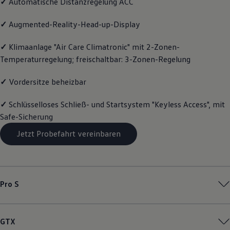
✓
Automatische Distanzregelung ACC
Motorenöl und Flüssigkeiten
Räder und Reifen
✓
Augmented-Reality-Head-up-Display
Pannen- und Unfallhilfe
Economy Service
Volkswagen Teile
✓
Klimaanlage "Air Care Climatronic" mit 2-Zonen-
Zubehör
Temperaturregelung; freischaltbar: 3-Zonen-Regelung
Modellspezifisches Zubehör
Schutz und Pflege
✓
Vordersitze beheizbar
Transport
Entertainment und Elektronik
Individualisieren
✓
Schlüsselloses Schließ- und Startsystem "Keyless Access", mit
Wallbox und Ladekabel
Safe-Sicherung
Digitale Extras
Dienste für Ihr Modell finden
Jetzt Probefahrt vereinbaren
Volkswagen Apps, Login und Shop
Handy und Fahrzeug verbinden
Updates für Software, Karten und Radio
Über Ihr Auto
Vorgängermodelle
Kundeninformationen
Pro S
Volkswagen Kundenbetreuung
Warn- und Kontrollleuchten
Assistenzsysteme
Digitale Betriebsanleitung
GTX
Live Beratung