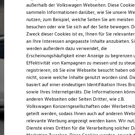
Elektrofahrzeugkonzepte
außerhalb der Volkswagen Webseiten. Diese Cookie
ID. EVERY1
sammeln Informationen darüber, wie Sie unsere We
Reichweite
nutzen, zum Beispiel, welche Seiten Sie am meisten
Reichweite der ID. Modelle
Reichweite im Winter
besuchen oder wie Sie sich auf der Seite bewegen. D
Rekuperation
Zweck dieser Cookies ist es, Ihnen für Sie relevante
Laden
an Ihre Interessen angepasste Inhalte anzubieten. S
Laden unterwegs
Laden Zuhause
werden außerdem dazu verwendet, die
Ladestationen finden
Erscheinungshäufigkeit einer Anzeige zu begrenzen 
Ladezeitensimulator
Effektivität von Kampagnen zu messen und zu steue
Batterie
Sicherheit
registrieren, ob Sie eine Webseite besucht haben od
Garantie und Lebensdauer
nicht, sowie welche Inhalte genutzt worden sind. Di
Nachhaltigkeit
basiert auf einer eindeutigen Identifikation Ihres B
Technologie
Kosten und Kauf
sowie Ihres Internetgeräts. Die Informationen kön
Verbrauchskosten
anderen Webseiten oder Seiten Dritter, wie z.B.
Kaufoptionen
Volkswagen Konzerngesellschaften oder Werbetrei
E-Auto-Förderung
Software und Konnektivität
geteilt werden, sodass Ihnen auch auf anderen Web
Die ID. Software 6
relevante Werbung angezeigt werden kann. Wir nut
ID. Software Versionen und Updates
Dienste eines Dritten für die Verarbeitung solcher D
Digitale Extras
Schnittstellen zu Ihrem ID.