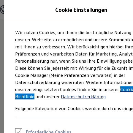
Modelle und Konfigurator
Cookie Einstellungen
Konfigurator
Modelle vergleichen
Konfiguration laden
Zum
Zum
Autosuche
Wir nutzen Cookies, um Ihnen die bestmögliche Nutzung
Hauptinhalt
Footer
Elektroautos
springen
springen
unserer Webseite zu ermöglichen und unsere Kommunika
ENERGY Sondermodelle
Nutzfahrzeuge
mit Ihnen zu verbessern. Wir berücksichtigen hierbei Ihr
SUV und CUV
Präferenzen und verarbeiten Daten für Marketing, Analyt
Familienautos
Personalisierung nur, wenn Sie uns Ihre Einwilligung gebe
Kombis
Kompaktwagen
Diese können Sie jederzeit mit Wirkung für die Zukunft i
Sportwagen
Cookie Manager (Meine Präferenzen verwalten) in der
Schnell verfügbare Fahrzeuge
Angebote und Produkte
Datenschutzerklärung widerrufen. Weitere Informatione
Aktuelle Angebote
unseren eingesetzten Cookies finden Sie in unserer
Cooki
E-Auto-Förderung
Richtlinie
und unserer
Datenschutzerklärung
.
Volkswagen Marktplatz
Die ENERGY Sondermodelle
Folgende Kategorien von Cookies werden durch uns einge
Junge Gebrauchtwagen und Gebrauchtwagen
Volkswagen Zertifizierte Gebrauchtwagen
Elektromobilität bei Gebrauchtwagen
Zubehör- und Serviceangebote
Saisonangebote
Erforderliche Cookies