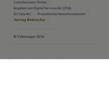
Lizenzhinweise Dritter
Angaben zum Digital Services Act (DSA)
EU Data Act
Produktsicherheitsinformationen
Vertrag Widerrufen
© Volkswagen 2026
Disclaimer von Volkswagen AG
Die in dieser Darstellung gezeigten Fahrzeuge und
Ausstattungen können in einzelnen Details vom
aktuellen deutschen Lieferprogramm abweichen.
Abgebildet sind teilweise Sonderausstattungen der
Fahrzeuge gegen Mehrpreis.
Bitte beachten Sie auch unseren Konfigurator für eine
Übersicht der aktuell verfügbaren Modelle und
Ausstattungen.