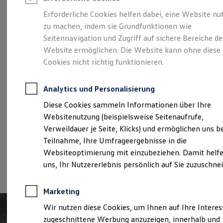
Reifenpakete
Leasing
Erforderliche Cookies helfen dabei, eine Website nu
Leasing-Angebote
zu machen, indem sie Grundfunktionen wie
Der T-Roc
Gebrauchtwagen Leasing
Seitennavigation und Zugriff auf sichere Bereiche de
Junge Gebrauchtwagen-Leasing
Elektroauto Leasing
Website ermöglichen. Die Website kann ohne diese
Kleinwagen-Leasing
Cookies nicht richtig funktionieren.
Leasing ohne Anzahlung
Finanzierung
Autokredit mit Schlussrate
Analytics und Personalisierung
Versicherungen und Garantien
Kfz-Versicherung
Diese Cookies sammeln Informationen über Ihre
Restschuldversicherungen
Websitenutzung (beispielsweise Seitenaufrufe,
Garantien
Verweildauer je Seite, Klicks) und ermöglichen uns b
Wartungsverträge
Geschäftskunden
Teilnahme, Ihre Umfrageergebnisse in die
Professional Class bei Volkswagen
Websiteoptimierung mit einzubeziehen. Damit helfe
Großkunden
(
Impressum & Rechtliches
)
uns, Ihr Nutzererlebnis persönlich auf Sie zuzuschne
Behörden
Direktkunden
Sonderfahrzeuge
Marketing
Anpfiff zum Gewinn
Elektromobilität
Wir nutzen diese Cookies, um Ihnen auf Ihre Intere
Elektroautos
zugeschnittene Werbung anzuzeigen, innerhalb und
ID. Tutorials