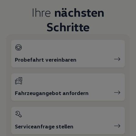
Magazin
Ihre
nächsten
Lifestyle
Transport
Familie
Schritte
Elektromobilität
Volkswagen R
Pannen- und Unfallhilfe
Volkswagen Kundenbetreuung
Probefahrt vereinbaren
Fahrzeugangebot anfordern
Serviceanfrage stellen