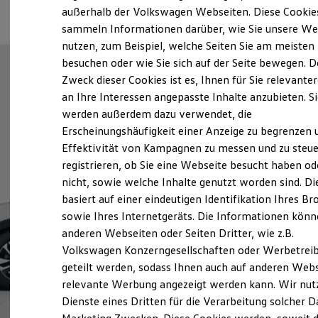
Der neue ID. Polo
außerhalb der Volkswagen Webseiten. Diese Cookie
Der neue ID.3 Neo
sammeln Informationen darüber, wie Sie unsere We
Der ID.4
nutzen, zum Beispiel, welche Seiten Sie am meisten
Der ID.4 GTX
Der ID.5 GTX
besuchen oder wie Sie sich auf der Seite bewegen. D
Der ID.7
Zweck dieser Cookies ist es, Ihnen für Sie relevante
Der ID.7 GTX
an Ihre Interessen angepasste Inhalte anzubieten. S
Der ID.7 Tourer
Der ID.7 GTX Tourer
werden außerdem dazu verwendet, die
Der ID. Buzz
Erscheinungshäufigkeit einer Anzeige zu begrenzen 
Der neue ID. Cross
Effektivität von Kampagnen zu messen und zu steue
Elektrofahrzeugkonzepte
ID. EVERY1
registrieren, ob Sie eine Webseite besucht haben od
Reichweite
nicht, sowie welche Inhalte genutzt worden sind. Di
Reichweite der ID. Modelle
basiert auf einer eindeutigen Identifikation Ihres B
Reichweite im Winter
Rekuperation
sowie Ihres Internetgeräts. Die Informationen kön
Laden
anderen Webseiten oder Seiten Dritter, wie z.B.
Laden unterwegs
Volkswagen Konzerngesellschaften oder Werbetrei
Laden Zuhause
Ladestationen finden
geteilt werden, sodass Ihnen auch auf anderen Web
Ladezeitensimulator
relevante Werbung angezeigt werden kann. Wir nut
Batterie
Dienste eines Dritten für die Verarbeitung solcher D
Sicherheit
Garantie und Lebensdauer