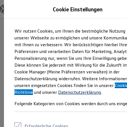
Modelle und Konfigurator
Cookie Einstellungen
Konfigurator
Modelle vergleichen
Konfiguration laden
Zum
Zum
Autosuche
Wir nutzen Cookies, um Ihnen die bestmögliche Nutzung
Hauptinhalt
Footer
Elektroautos
springen
springen
unserer Webseite zu ermöglichen und unsere Kommunika
ENERGY Sondermodelle
Nutzfahrzeuge
mit Ihnen zu verbessern. Wir berücksichtigen hierbei Ihr
SUV und CUV
Präferenzen und verarbeiten Daten für Marketing, Analyt
Familienautos
Personalisierung nur, wenn Sie uns Ihre Einwilligung gebe
Kombis
Kompaktwagen
Diese können Sie jederzeit mit Wirkung für die Zukunft i
Sportwagen
Cookie Manager (Meine Präferenzen verwalten) in der
Schnell verfügbare Fahrzeuge
Angebote und Produkte
Datenschutzerklärung widerrufen. Weitere Informatione
Aktuelle Angebote
unseren eingesetzten Cookies finden Sie in unserer
Cooki
E-Auto-Förderung
Richtlinie
und unserer
Datenschutzerklärung
.
Volkswagen Marktplatz
Die ENERGY Sondermodelle
Folgende Kategorien von Cookies werden durch uns einge
Junge Gebrauchtwagen und Gebrauchtwagen
Volkswagen Zertifizierte Gebrauchtwagen
Elektromobilität bei Gebrauchtwagen
Zubehör- und Serviceangebote
Saisonangebote
Erforderliche Cookies