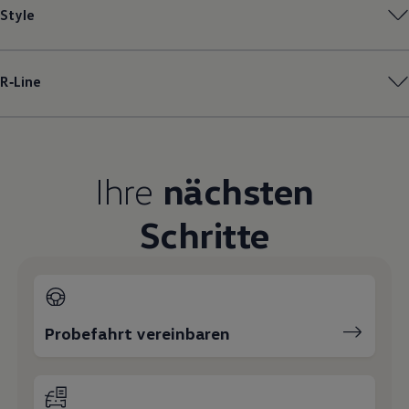
Style
Volkswagen Apps, Login und Shop
Handy und Fahrzeug verbinden
Updates für Software, Karten und Radio
Über Ihr Auto
Vorgängermodelle
R‑Line
Kundeninformationen
Volkswagen Kundenbetreuung
Warn- und Kontrollleuchten
Assistenzsysteme
Digitale Betriebsanleitung
Ihre
nächsten
Live Beratung
Magazin
Lifestyle
Schritte
Transport
Familie
Elektromobilität
Volkswagen R
Pannen- und Unfallhilfe
Volkswagen Kundenbetreuung
Probefahrt vereinbaren