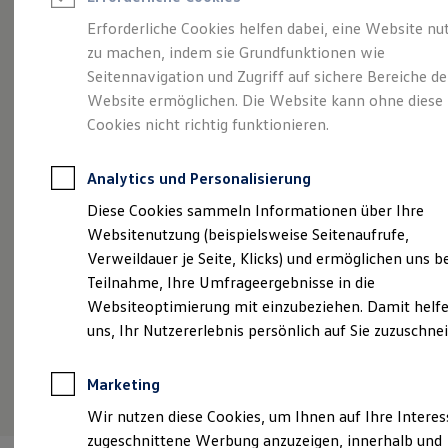
Reifenpakete
Leasing
Erforderliche Cookies helfen dabei, eine Website nu
Leasing-Angebote
zu machen, indem sie Grundfunktionen wie
Kompakt.
Gebrauchtwagen Leasing
Seitennavigation und Zugriff auf sichere Bereiche de
Junge Gebrauchtwagen-Leasing
Elektroauto Leasing
Website ermöglichen. Die Website kann ohne diese
Charismatisch. Coupé.
Kleinwagen-Leasing
Cookies nicht richtig funktionieren.
Leasing ohne Anzahlung
Der Taigo.
Finanzierung
Autokredit mit Schlussrate
Analytics und Personalisierung
Versicherungen und Garantien
Kfz-Versicherung
Diese Cookies sammeln Informationen über Ihre
Restschuldversicherungen
Websitenutzung (beispielsweise Seitenaufrufe,
Garantien
Verweildauer je Seite, Klicks) und ermöglichen uns b
Wartungsverträge
Geschäftskunden
Teilnahme, Ihre Umfrageergebnisse in die
Professional Class bei Volkswagen
Websiteoptimierung mit einzubeziehen. Damit helfe
Großkunden
uns, Ihr Nutzererlebnis persönlich auf Sie zuzuschne
Behörden
Direktkunden
Sonderfahrzeuge
(
Impressum & Rechtliches
)
Marketing
Anpfiff zum Gewinn
Elektromobilität
Wir nutzen diese Cookies, um Ihnen auf Ihre Intere
Elektroautos
zugeschnittene Werbung anzuzeigen, innerhalb und
ID. Tutorials