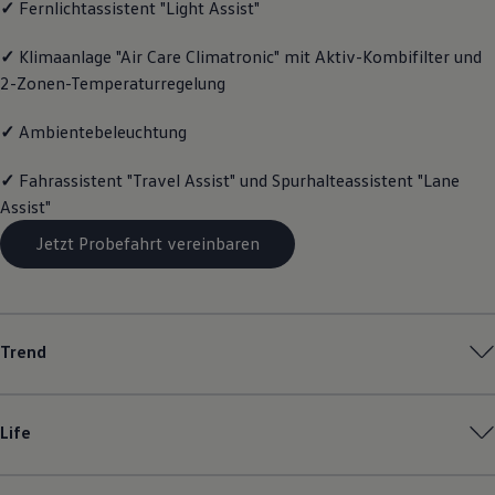
✓
Fernlichtassistent "Light Assist"
R-Kollektion
GTI Kollektion
✓
Klimaanlage "Air Care Climatronic" mit Aktiv-Kombifilter und
Fußball Drop
we drive football
2-Zonen-Temperaturregelung
#wedriveproud
Besitzer und Service
✓
Ambientebeleuchtung
myVolkswagen
Software Updates
Service und Ersatzteile
✓
Fahrassistent "Travel Assist" und Spurhalteassistent "Lane
Inspektion und HU/AU
Assist"
Reparaturen und Checks
Motorenöl und Flüssigkeiten
Jetzt Probefahrt vereinbaren
Räder und Reifen
Pannen- und Unfallhilfe
Economy Service
Volkswagen Teile
Zubehör
Trend
Modellspezifisches Zubehör
Schutz und Pflege
Transport
Entertainment und Elektronik
Life
Individualisieren
Wallbox und Ladekabel
Digitale Extras
Dienste für Ihr Modell finden