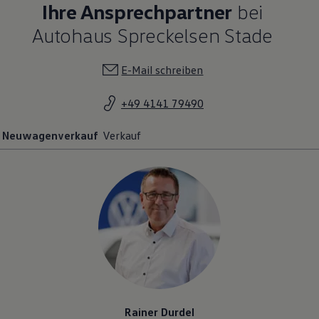
Ihre Ansprechpartner
bei
Magazin
Lifestyle
Autohaus Spreckelsen Stade
Transport
Familie
Elektromobilität
E-Mail schreiben
Volkswagen R
Pannen- und Unfallhilfe
Volkswagen Kundenbetreuung
+49 4141 79490
Neuwagenverkauf
Verkauf
Rainer Durdel