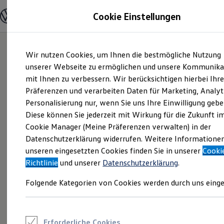
Modelle und Konfigurator
Cookie Einstellungen
Konfigurator
Modelle vergleichen
Konfiguration laden
Zum
Zum
Autosuche
Wir nutzen Cookies, um Ihnen die bestmögliche Nutzung
Hauptinhalt
Footer
Elektroautos
springen
springen
unserer Webseite zu ermöglichen und unsere Kommunika
ENERGY Sondermodelle
Nutzfahrzeuge
mit Ihnen zu verbessern. Wir berücksichtigen hierbei Ihr
SUV und CUV
Präferenzen und verarbeiten Daten für Marketing, Analyt
Familienautos
Personalisierung nur, wenn Sie uns Ihre Einwilligung gebe
Kombis
Kompaktwagen
Diese können Sie jederzeit mit Wirkung für die Zukunft i
Sportwagen
Cookie Manager (Meine Präferenzen verwalten) in der
Schnell verfügbare Fahrzeuge
Angebote und Produkte
Datenschutzerklärung widerrufen. Weitere Informatione
Aktuelle Angebote
unseren eingesetzten Cookies finden Sie in unserer
Cooki
E-Auto-Förderung
Richtlinie
und unserer
Datenschutzerklärung
.
Volkswagen Marktplatz
Die ENERGY Sondermodelle
Folgende Kategorien von Cookies werden durch uns einge
Junge Gebrauchtwagen und Gebrauchtwagen
Volkswagen Zertifizierte Gebrauchtwagen
Elektromobilität bei Gebrauchtwagen
Zubehör- und Serviceangebote
Saisonangebote
Erforderliche Cookies