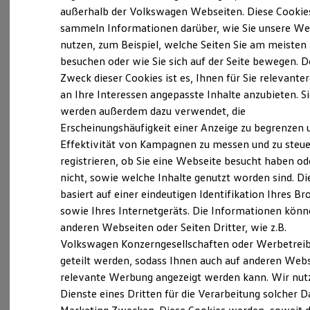
Elektrofahrzeugkonzepte
außerhalb der Volkswagen Webseiten. Diese Cookie
ID. EVERY1
(
Impressum & Rechtliches
)
sammeln Informationen darüber, wie Sie unsere We
Reichweite
nutzen, zum Beispiel, welche Seiten Sie am meisten
Reichweite der ID. Modelle
Reichweite im Winter
besuchen oder wie Sie sich auf der Seite bewegen. D
Rekuperation
Zweck dieser Cookies ist es, Ihnen für Sie relevante
Laden
an Ihre Interessen angepasste Inhalte anzubieten. S
Laden unterwegs
Laden Zuhause
werden außerdem dazu verwendet, die
Ladestationen finden
Erscheinungshäufigkeit einer Anzeige zu begrenzen 
Ladezeitensimulator
Effektivität von Kampagnen zu messen und zu steue
Batterie
Sicherheit
registrieren, ob Sie eine Webseite besucht haben od
Garantie und Lebensdauer
nicht, sowie welche Inhalte genutzt worden sind. Di
Nachhaltigkeit
basiert auf einer eindeutigen Identifikation Ihres B
Technologie
Kosten und Kauf
sowie Ihres Internetgeräts. Die Informationen kön
Verbrauchskosten
anderen Webseiten oder Seiten Dritter, wie z.B.
Kaufoptionen
Volkswagen Konzerngesellschaften oder Werbetrei
E-Auto-Förderung
Software und Konnektivität
geteilt werden, sodass Ihnen auch auf anderen Web
Die ID. Software 6
relevante Werbung angezeigt werden kann. Wir nut
ID. Software Versionen und Updates
Dienste eines Dritten für die Verarbeitung solcher D
Digitale Extras
Schnittstellen zu Ihrem ID.