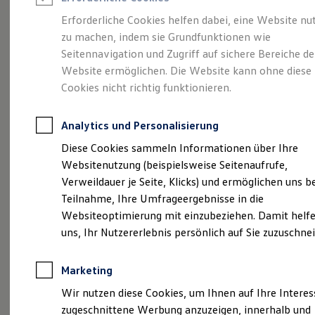
Reifenpakete
Leasing
Erforderliche Cookies helfen dabei, eine Website nu
Leasing-Angebote
zu machen, indem sie Grundfunktionen wie
So geht neu.
Gebrauchtwagen Leasing
Seitennavigation und Zugriff auf sichere Bereiche de
Junge Gebrauchtwagen-Leasing
Elektroauto Leasing
Website ermöglichen. Die Website kann ohne diese
Entdecken Sie jetzt
Kleinwagen-Leasing
Cookies nicht richtig funktionieren.
Leasing ohne Anzahlung
den neuen ID.3 Neo!
Finanzierung
Autokredit mit Schlussrate
Analytics und Personalisierung
Versicherungen und Garantien
Kfz-Versicherung
Diese Cookies sammeln Informationen über Ihre
Restschuldversicherungen
Websitenutzung (beispielsweise Seitenaufrufe,
Garantien
Verweildauer je Seite, Klicks) und ermöglichen uns b
Wartungsverträge
Geschäftskunden
Teilnahme, Ihre Umfrageergebnisse in die
Professional Class bei Volkswagen
Websiteoptimierung mit einzubeziehen. Damit helfe
Großkunden
uns, Ihr Nutzererlebnis persönlich auf Sie zuzuschne
Behörden
Direktkunden
Sonderfahrzeuge
Marketing
Anpfiff zum Gewinn
Elektromobilität
Wir nutzen diese Cookies, um Ihnen auf Ihre Intere
Elektroautos
zugeschnittene Werbung anzuzeigen, innerhalb und
ID. Tutorials