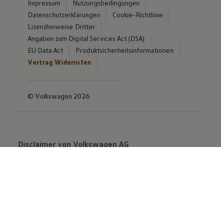
Impressum
Nutzungsbedingungen
Datenschutzerklärungen
Cookie-Richtlinie
Lizenzhinweise Dritter
Angaben zum Digital Services Act (DSA)
EU Data Act
Produktsicherheitsinformationen
Vertrag Widerrufen
© Volkswagen 2026
Disclaimer von Volkswagen AG
Die in dieser Darstellung gezeigten Fahrzeuge und
Ausstattungen können in einzelnen Details vom
aktuellen deutschen Lieferprogramm abweichen.
Abgebildet sind teilweise Sonderausstattungen der
Fahrzeuge gegen Mehrpreis.
Bitte beachten Sie auch unseren Konfigurator für eine