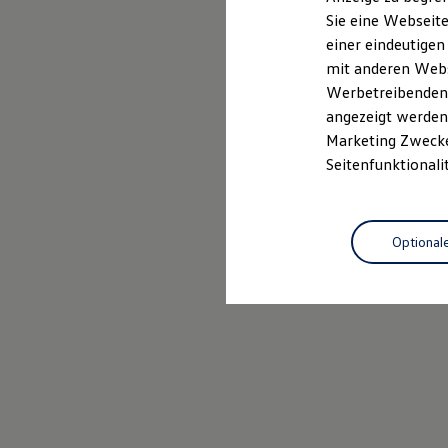
Elektrofahrzeugkonzepte
Sie eine Webseite
ID. EVERY1
einer eindeutigen
Reichweite
Reichweite der ID. Modelle
mit anderen Webse
Reichweite im Winter
Werbetreibenden,
Rekuperation
angezeigt werden 
Laden
Laden unterwegs
Marketing Zwecken
Laden Zuhause
Seitenfunktionali
Ladestationen finden
Ladezeitensimulator
Batterie
Sicherheit
Optional
Garantie und Lebensdauer
Nachhaltigkeit
Technologie
Kosten und Kauf
Verbrauchskosten
Kaufoptionen
E-Auto-Förderung
Software und Konnektivität
Die ID. Software 6
ID. Software Versionen und Updates
Digitale Extras
Schnittstellen zu Ihrem ID.