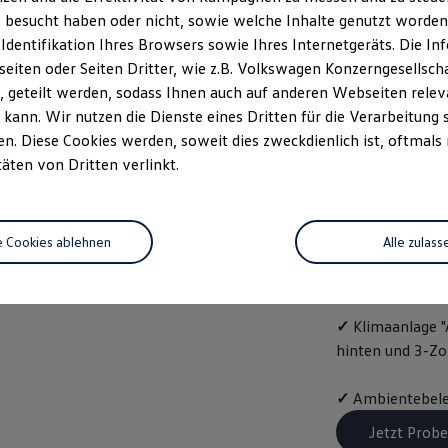
ENERG
 besucht haben oder nicht, sowie welche Inhalte genutzt worden s
 Identifikation Ihres Browsers sowie Ihres Internetgeräts. Die 
Mit dem
Golf
Va
iten oder Seiten Dritter, wie z.B. Volkswagen Konzerngesellsch
folgende Aussta
 geteilt werden, sodass Ihnen auch auf anderen Webseiten rel
kann. Wir nutzen die Dienste eines Dritten für die Verarbeitung 
✓
Vordersitze b
. Diese Cookies werden, soweit dies zweckdienlich ist, oftmals
täten von Dritten verlinkt.
✓
Spurwechselas
✓
Infotainment-
e Cookies ablehnen
Alle zulass
✓
4 Leichtmetal
✓
Klimaanlage "
hinten und 3-Z
✓
Ambientebele
Jetzt Probe