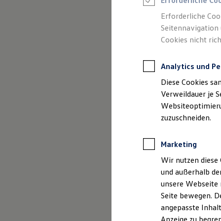
Erforderliche Co
Reifenpakete
Leasing
Erforderliche Coo
Leasing-Angebote
Seitennavigation 
Gebrauchtwagen Leasing
Cookies nicht rich
Junge Gebrauchtwagen-Leasing
(
Impressum & Rechtliches
)
Elektroauto Leasing
Kleinwagen-Leasing
Analytics und Pe
Leasing ohne Anzahlung
Finanzierung
Diese Cookies sa
Autokredit mit Schlussrate
Versicherungen und Garantien
Verweildauer je S
Kfz-Versicherung
Websiteoptimierun
Restschuldversicherungen
zuzuschneiden.
Garantien
Wartungsverträge
Geschäftskunden
Marketing
Professional Class bei Volkswagen
Großkunden
Wir nutzen diese 
Behörden
und außerhalb de
Direktkunden
Sonderfahrzeuge
unsere Webseite n
Anpfiff zum Gewinn
Seite bewegen. De
Elektromobilität
angepasste Inhalt
Elektroautos
ID. Tutorials
Anzeige zu begren