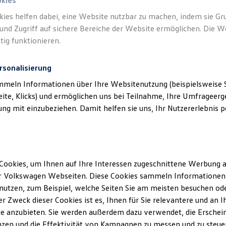
okies
kies helfen dabei, eine Website nutzbar zu machen, indem sie G
und Zugriff auf sichere Bereiche der Website ermöglichen. Die W
tig funktionieren.
rsonalisierung
mmeln Informationen über Ihre Websitenutzung (beispielsweise S
eite, Klicks) und ermöglichen uns bei Teilnahme, Ihre Umfrageerge
g mit einzubeziehen. Damit helfen sie uns, Ihr Nutzererlebnis pe
Cookies, um Ihnen auf Ihre Interessen zugeschnittene Werbung a
r Volkswagen Webseiten. Diese Cookies sammeln Informationen 
utzen, zum Beispiel, welche Seiten Sie am meisten besuchen oder
r Zweck dieser Cookies ist es, Ihnen für Sie relevantere und an I
e anzubieten. Sie werden außerdem dazu verwendet, die Erschein
ENERGY
zen und die Effektivität von Kampagnen zu messen und zu steuern