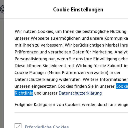
Modelle und Konfigurator
Cookie Einstellungen
Konfigurator
Modelle vergleichen
Konfiguration laden
Zum
Zum
Autosuche
Wir nutzen Cookies, um Ihnen die bestmögliche Nutzung
Hauptinhalt
Footer
Elektroautos
springen
springen
unserer Webseite zu ermöglichen und unsere Kommunika
ENERGY Sondermodelle
Nutzfahrzeuge
mit Ihnen zu verbessern. Wir berücksichtigen hierbei Ihr
SUV und CUV
Präferenzen und verarbeiten Daten für Marketing, Analyt
Familienautos
Personalisierung nur, wenn Sie uns Ihre Einwilligung gebe
Kombis
Kompaktwagen
Diese können Sie jederzeit mit Wirkung für die Zukunft i
Sportwagen
Cookie Manager (Meine Präferenzen verwalten) in der
Schnell verfügbare Fahrzeuge
Angebote und Produkte
Datenschutzerklärung widerrufen. Weitere Informatione
Aktuelle Angebote
unseren eingesetzten Cookies finden Sie in unserer
Cooki
E-Auto-Förderung
Richtlinie
und unserer
Datenschutzerklärung
.
Volkswagen Marktplatz
Die ENERGY Sondermodelle
Folgende Kategorien von Cookies werden durch uns einge
Junge Gebrauchtwagen und Gebrauchtwagen
Volkswagen Zertifizierte Gebrauchtwagen
Elektromobilität bei Gebrauchtwagen
Zubehör- und Serviceangebote
Saisonangebote
Erforderliche Cookies