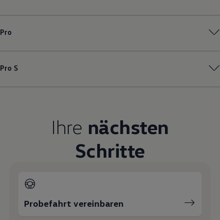
Magazin
Lifestyle
Transport
Pro
Familie
Elektromobilität
Volkswagen R
Pannen- und Unfallhilfe
Pro S
Volkswagen Kundenbetreuung
Ihre
nächsten
Schritte
Probefahrt vereinbaren