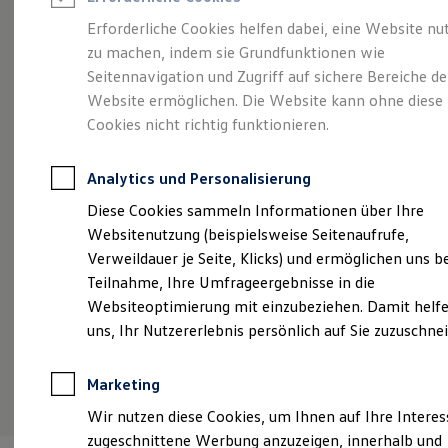
Reifenpakete
Leasing
Erforderliche Cookies helfen dabei, eine Website nu
Leasing-Angebote
zu machen, indem sie Grundfunktionen wie
Voll im Leben.
Gebrauchtwagen Leasing
Seitennavigation und Zugriff auf sichere Bereiche de
Junge Gebrauchtwagen-Leasing
Elektroauto Leasing
Website ermöglichen. Die Website kann ohne diese
Vollelektrisch.
Der
Kleinwagen-Leasing
Cookies nicht richtig funktionieren.
Leasing ohne Anzahlung
ID.3
Finanzierung
Autokredit mit Schlussrate
Analytics und Personalisierung
Versicherungen und Garantien
Kfz-Versicherung
Diese Cookies sammeln Informationen über Ihre
Restschuldversicherungen
Websitenutzung (beispielsweise Seitenaufrufe,
Garantien
Verweildauer je Seite, Klicks) und ermöglichen uns b
Wartungsverträge
Geschäftskunden
Teilnahme, Ihre Umfrageergebnisse in die
Professional Class bei Volkswagen
Websiteoptimierung mit einzubeziehen. Damit helfe
Großkunden
uns, Ihr Nutzererlebnis persönlich auf Sie zuzuschne
Behörden
Direktkunden
Sonderfahrzeuge
(
Impressum & Rechtliches
)
Marketing
Anpfiff zum Gewinn
Elektromobilität
Wir nutzen diese Cookies, um Ihnen auf Ihre Intere
Elektroautos
zugeschnittene Werbung anzuzeigen, innerhalb und
ID. Tutorials