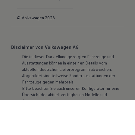
© Volkswagen 2026
Disclaimer von Volkswagen AG
Die in dieser Darstellung gezeigten Fahrzeuge und
Ausstattungen können in einzelnen Details vom
aktuellen deutschen Lieferprogramm abweichen.
Abgebildet sind teilweise Sonderausstattungen der
Fahrzeuge gegen Mehrpreis.
Bitte beachten Sie auch unseren Konfigurator für eine
Übersicht der aktuell verfügbaren Modelle und
Ausstattungen.
Die angegebenen Verbrauchs- und Emissionswerte
beziehen sich nicht auf ein einzelnes Fahrzeug und sind
nicht Bestandteil des Angebots, sondern dienen allein
Vergleichszwecken zwischen den verschiedenen