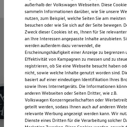
Elektrofahrzeugkonzepte
außerhalb der Volkswagen Webseiten. Diese Cookie
ID. EVERY1
sammeln Informationen darüber, wie Sie unsere We
Reichweite
nutzen, zum Beispiel, welche Seiten Sie am meisten
Reichweite der ID. Modelle
Reichweite im Winter
besuchen oder wie Sie sich auf der Seite bewegen. D
Rekuperation
Zweck dieser Cookies ist es, Ihnen für Sie relevante
Laden
an Ihre Interessen angepasste Inhalte anzubieten. S
Laden unterwegs
Laden Zuhause
werden außerdem dazu verwendet, die
Ladestationen finden
Erscheinungshäufigkeit einer Anzeige zu begrenzen 
Ladezeitensimulator
Effektivität von Kampagnen zu messen und zu steue
Batterie
Sicherheit
registrieren, ob Sie eine Webseite besucht haben od
Garantie und Lebensdauer
nicht, sowie welche Inhalte genutzt worden sind. Di
Nachhaltigkeit
basiert auf einer eindeutigen Identifikation Ihres B
Technologie
Kosten und Kauf
sowie Ihres Internetgeräts. Die Informationen kön
Verbrauchskosten
anderen Webseiten oder Seiten Dritter, wie z.B.
Kaufoptionen
Volkswagen Konzerngesellschaften oder Werbetrei
E-Auto-Förderung
Software und Konnektivität
geteilt werden, sodass Ihnen auch auf anderen Web
Die ID. Software 6
relevante Werbung angezeigt werden kann. Wir nut
ID. Software Versionen und Updates
Dienste eines Dritten für die Verarbeitung solcher D
Digitale Extras
Schnittstellen zu Ihrem ID.