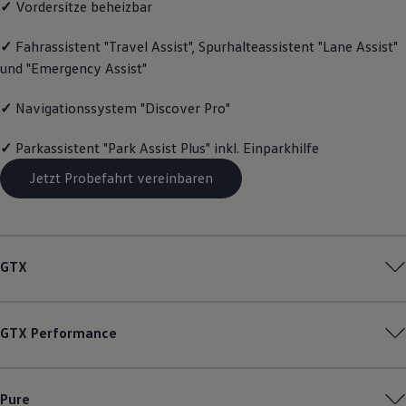
✓
Vordersitze beheizbar
Motorenöl und Flüssigkeiten
Räder und Reifen
✓
Fahrassistent "Travel Assist", Spurhalteassistent "Lane Assist"
Pannen- und Unfallhilfe
Economy Service
und "Emergency Assist"
Volkswagen Teile
Zubehör
✓
Navigationssystem "Discover Pro"
Modellspezifisches Zubehör
Schutz und Pflege
Transport
✓
Parkassistent "Park Assist Plus" inkl. Einparkhilfe
Entertainment und Elektronik
Individualisieren
Jetzt Probefahrt vereinbaren
Wallbox und Ladekabel
Digitale Extras
Dienste für Ihr Modell finden
Volkswagen Apps, Login und Shop
Handy und Fahrzeug verbinden
GTX
Updates für Software, Karten und Radio
Über Ihr Auto
Vorgängermodelle
Kundeninformationen
GTX
Performance
Volkswagen Kundenbetreuung
Warn- und Kontrollleuchten
Assistenzsysteme
Digitale Betriebsanleitung
Pure
Live Beratung