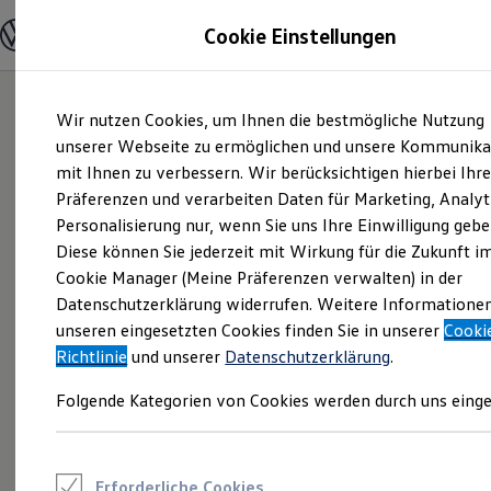
Modelle und Konfigurator
Cookie Einstellungen
Konfigurator
Modelle vergleichen
Konfiguration laden
Zum
Zum
Autosuche
Wir nutzen Cookies, um Ihnen die bestmögliche Nutzung
Hauptinhalt
Footer
Elektroautos
springen
springen
unserer Webseite zu ermöglichen und unsere Kommunika
ENERGY Sondermodelle
Nutzfahrzeuge
mit Ihnen zu verbessern. Wir berücksichtigen hierbei Ihr
SUV und CUV
Präferenzen und verarbeiten Daten für Marketing, Analyt
Familienautos
Personalisierung nur, wenn Sie uns Ihre Einwilligung gebe
Kombis
Kompaktwagen
Diese können Sie jederzeit mit Wirkung für die Zukunft i
Sportwagen
Cookie Manager (Meine Präferenzen verwalten) in der
Schnell verfügbare Fahrzeuge
Angebote und Produkte
Datenschutzerklärung widerrufen. Weitere Informatione
Aktuelle Angebote
unseren eingesetzten Cookies finden Sie in unserer
Cooki
E-Auto-Förderung
Richtlinie
und unserer
Datenschutzerklärung
.
Volkswagen Marktplatz
Die ENERGY Sondermodelle
Folgende Kategorien von Cookies werden durch uns einge
Junge Gebrauchtwagen und Gebrauchtwagen
Volkswagen Zertifizierte Gebrauchtwagen
Elektromobilität bei Gebrauchtwagen
Zubehör- und Serviceangebote
Saisonangebote
Erforderliche Cookies