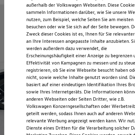
Elektrofahrzeugkonzepte
außerhalb der Volkswagen Webseiten. Diese Cookie
ID. EVERY1
sammeln Informationen darüber, wie Sie unsere We
Reichweite
nutzen, zum Beispiel, welche Seiten Sie am meisten
Reichweite der ID. Modelle
Reichweite im Winter
besuchen oder wie Sie sich auf der Seite bewegen. D
Rekuperation
Zweck dieser Cookies ist es, Ihnen für Sie relevante
Laden
an Ihre Interessen angepasste Inhalte anzubieten. S
Laden unterwegs
Laden Zuhause
werden außerdem dazu verwendet, die
Ladestationen finden
Erscheinungshäufigkeit einer Anzeige zu begrenzen 
Ladezeitensimulator
Effektivität von Kampagnen zu messen und zu steue
Batterie
Sicherheit
registrieren, ob Sie eine Webseite besucht haben od
Garantie und Lebensdauer
nicht, sowie welche Inhalte genutzt worden sind. Di
Nachhaltigkeit
basiert auf einer eindeutigen Identifikation Ihres B
Technologie
Kosten und Kauf
sowie Ihres Internetgeräts. Die Informationen kön
Verbrauchskosten
anderen Webseiten oder Seiten Dritter, wie z.B.
Kaufoptionen
Volkswagen Konzerngesellschaften oder Werbetrei
E-Auto-Förderung
Software und Konnektivität
geteilt werden, sodass Ihnen auch auf anderen Web
Die ID. Software 6
relevante Werbung angezeigt werden kann. Wir nut
ID. Software Versionen und Updates
Dienste eines Dritten für die Verarbeitung solcher D
Digitale Extras
Schnittstellen zu Ihrem ID.