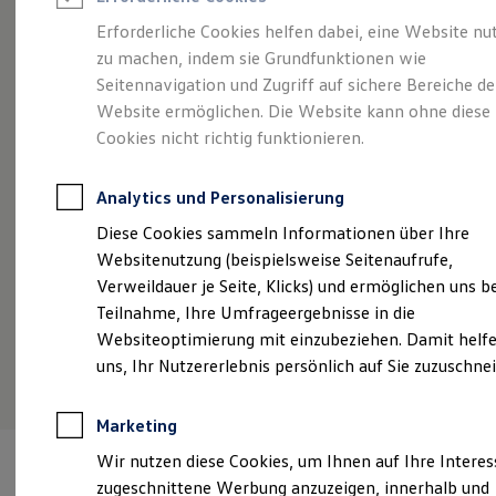
Reifenpakete
Leasing
Erforderliche Cookies helfen dabei, eine Website nu
Leasing-Angebote
zu machen, indem sie Grundfunktionen wie
Stilvollelektrisch.
Der
Gebrauchtwagen Leasing
Seitennavigation und Zugriff auf sichere Bereiche de
Junge Gebrauchtwagen-Leasing
Elektroauto Leasing
Website ermöglichen. Die Website kann ohne diese
ID.5
Kleinwagen-Leasing
Cookies nicht richtig funktionieren.
Leasing ohne Anzahlung
Finanzierung
Autokredit mit Schlussrate
Analytics und Personalisierung
Versicherungen und Garantien
Kfz-Versicherung
Diese Cookies sammeln Informationen über Ihre
Restschuldversicherungen
Websitenutzung (beispielsweise Seitenaufrufe,
Garantien
Verweildauer je Seite, Klicks) und ermöglichen uns b
Wartungsverträge
Geschäftskunden
Teilnahme, Ihre Umfrageergebnisse in die
Professional Class bei Volkswagen
Websiteoptimierung mit einzubeziehen. Damit helfe
Großkunden
(
Impressum & Rechtliches
)
uns, Ihr Nutzererlebnis persönlich auf Sie zuzuschne
Behörden
Direktkunden
Sonderfahrzeuge
Marketing
Anpfiff zum Gewinn
Elektromobilität
Wir nutzen diese Cookies, um Ihnen auf Ihre Intere
Elektroautos
zugeschnittene Werbung anzuzeigen, innerhalb und
ID. Tutorials