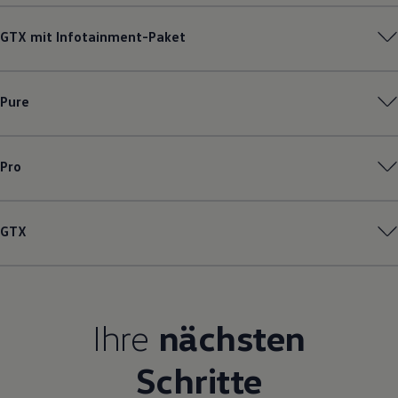
Magazin
Lifestyle
GTX mit Infotainment-Paket
Transport
Familie
Elektromobilität
Volkswagen R
Pure
Pannen- und Unfallhilfe
Volkswagen Kundenbetreuung
Pro
GTX
Ihre
nächsten
Schritte