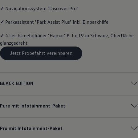
Motorenöl und Flüssigkeiten
✓
Navigationssystem "Discover Pro"
Räder und Reifen
Pannen- und Unfallhilfe
Economy Service
✓
Parkassistent "Park Assist Plus" inkl. Einparkhilfe
Volkswagen Teile
Zubehör
✓
4 Leichtmetallräder "Hamar" 8 J x 19 in Schwarz, Oberfläche
Modellspezifisches Zubehör
glanzgedreht
Schutz und Pflege
Transport
Jetzt Probefahrt vereinbaren
Entertainment und Elektronik
Individualisieren
Wallbox und Ladekabel
Digitale Extras
Dienste für Ihr Modell finden
Volkswagen Apps, Login und Shop
BLACK EDITION
Handy und Fahrzeug verbinden
Updates für Software, Karten und Radio
Über Ihr Auto
Vorgängermodelle
Pure mit Infotainment-Paket
Kundeninformationen
Volkswagen Kundenbetreuung
Warn- und Kontrollleuchten
Assistenzsysteme
Pro mit Infotainment-Paket
Digitale Betriebsanleitung
Live Beratung