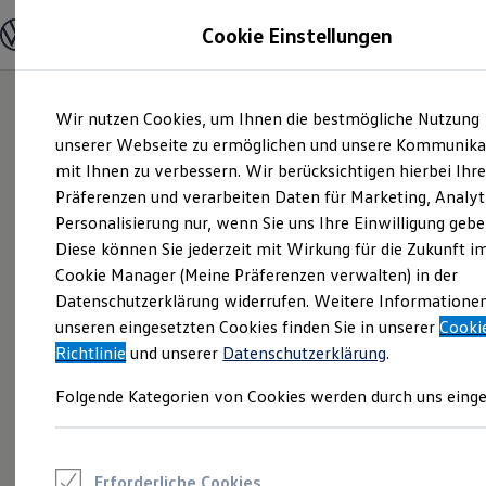
Modelle und Konfigurator
Cookie Einstellungen
Konfigurator
Modelle vergleichen
Konfiguration laden
Zum
Zum
Autosuche
Wir nutzen Cookies, um Ihnen die bestmögliche Nutzung
Hauptinhalt
Footer
Elektroautos
springen
springen
unserer Webseite zu ermöglichen und unsere Kommunika
ENERGY Sondermodelle
Nutzfahrzeuge
mit Ihnen zu verbessern. Wir berücksichtigen hierbei Ihr
SUV und CUV
Präferenzen und verarbeiten Daten für Marketing, Analyt
Familienautos
Personalisierung nur, wenn Sie uns Ihre Einwilligung gebe
Kombis
Kompaktwagen
Diese können Sie jederzeit mit Wirkung für die Zukunft i
Sportwagen
Cookie Manager (Meine Präferenzen verwalten) in der
Schnell verfügbare Fahrzeuge
Angebote und Produkte
Datenschutzerklärung widerrufen. Weitere Informatione
Aktuelle Angebote
unseren eingesetzten Cookies finden Sie in unserer
Cooki
E-Auto-Förderung
Richtlinie
und unserer
Datenschutzerklärung
.
Volkswagen Marktplatz
Die ENERGY Sondermodelle
Folgende Kategorien von Cookies werden durch uns einge
Junge Gebrauchtwagen und Gebrauchtwagen
Volkswagen Zertifizierte Gebrauchtwagen
Elektromobilität bei Gebrauchtwagen
Zubehör- und Serviceangebote
Saisonangebote
Erforderliche Cookies