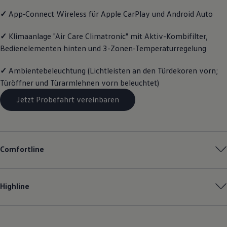
Motorenöl und Flüssigkeiten
✓
App‑Connect
Wireless für Apple
CarPlay
und
Android
Auto
Räder und Reifen
Pannen- und Unfallhilfe
Economy Service
✓
Klimaanlage "Air Care Climatronic" mit Aktiv-Kombifilter,
Volkswagen Teile
Bedienelementen hinten und 3-Zonen-Temperaturregelung
Zubehör
Modellspezifisches Zubehör
✓
Ambientebeleuchtung (Lichtleisten an den Türdekoren vorn;
Schutz und Pflege
Transport
Türöffner und Türarmlehnen vorn beleuchtet)
Entertainment und Elektronik
Individualisieren
Jetzt Probefahrt vereinbaren
Wallbox und Ladekabel
Digitale Extras
Dienste für Ihr Modell finden
Volkswagen Apps, Login und Shop
Handy und Fahrzeug verbinden
Comfortline
Updates für Software, Karten und Radio
Über Ihr Auto
Vorgängermodelle
Kundeninformationen
Highline
Volkswagen Kundenbetreuung
Warn- und Kontrollleuchten
Assistenzsysteme
Digitale Betriebsanleitung
Live Beratung