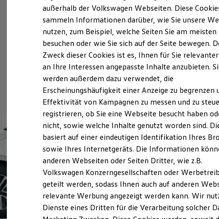
Elektrofahrzeugkonzepte
außerhalb der Volkswagen Webseiten. Diese Cookie
ID. EVERY1
sammeln Informationen darüber, wie Sie unsere We
Reichweite
nutzen, zum Beispiel, welche Seiten Sie am meisten
Reichweite der ID. Modelle
Reichweite im Winter
besuchen oder wie Sie sich auf der Seite bewegen. D
Rekuperation
Zweck dieser Cookies ist es, Ihnen für Sie relevante
Laden
an Ihre Interessen angepasste Inhalte anzubieten. S
Laden unterwegs
Laden Zuhause
werden außerdem dazu verwendet, die
Ladestationen finden
Erscheinungshäufigkeit einer Anzeige zu begrenzen 
Ladezeitensimulator
Effektivität von Kampagnen zu messen und zu steue
Batterie
Sicherheit
registrieren, ob Sie eine Webseite besucht haben od
Garantie und Lebensdauer
nicht, sowie welche Inhalte genutzt worden sind. Di
Nachhaltigkeit
basiert auf einer eindeutigen Identifikation Ihres B
Technologie
Kosten und Kauf
sowie Ihres Internetgeräts. Die Informationen kön
Verbrauchskosten
anderen Webseiten oder Seiten Dritter, wie z.B.
Kaufoptionen
Volkswagen Konzerngesellschaften oder Werbetrei
E-Auto-Förderung
Software und Konnektivität
geteilt werden, sodass Ihnen auch auf anderen Web
Die ID. Software 6
relevante Werbung angezeigt werden kann. Wir nut
ID. Software Versionen und Updates
Dienste eines Dritten für die Verarbeitung solcher D
Digitale Extras
Schnittstellen zu Ihrem ID.