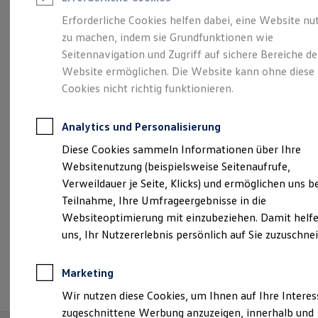
Reifenpakete
Leasing
Erforderliche Cookies helfen dabei, eine Website nu
Leasing-Angebote
zu machen, indem sie Grundfunktionen wie
Vielseitig, komfortabel,
Gebrauchtwagen Leasing
Seitennavigation und Zugriff auf sichere Bereiche de
Junge Gebrauchtwagen-Leasing
Elektroauto Leasing
Website ermöglichen. Die Website kann ohne diese
leistungsstark.
Der
Kleinwagen-Leasing
Cookies nicht richtig funktionieren.
Leasing ohne Anzahlung
Touran.
Finanzierung
Autokredit mit Schlussrate
Analytics und Personalisierung
Versicherungen und Garantien
Kfz-Versicherung
Diese Cookies sammeln Informationen über Ihre
Restschuldversicherungen
Websitenutzung (beispielsweise Seitenaufrufe,
Garantien
Verweildauer je Seite, Klicks) und ermöglichen uns b
Wartungsverträge
Geschäftskunden
Teilnahme, Ihre Umfrageergebnisse in die
Professional Class bei Volkswagen
Websiteoptimierung mit einzubeziehen. Damit helfe
Großkunden
uns, Ihr Nutzererlebnis persönlich auf Sie zuzuschne
Behörden
Direktkunden
Sonderfahrzeuge
(
Impressum & Rechtliches
)
Marketing
Anpfiff zum Gewinn
Elektromobilität
Wir nutzen diese Cookies, um Ihnen auf Ihre Intere
Elektroautos
zugeschnittene Werbung anzuzeigen, innerhalb und
ID. Tutorials