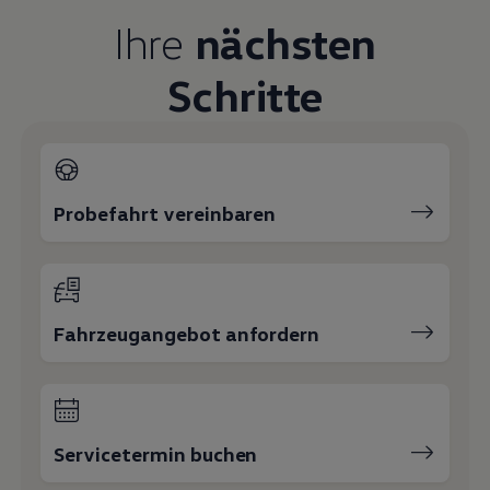
Magazin
Ihre
nächsten
Lifestyle
Transport
Familie
Schritte
Elektromobilität
Volkswagen R
Pannen- und Unfallhilfe
Volkswagen Kundenbetreuung
Probefahrt vereinbaren
Fahrzeugangebot anfordern
Servicetermin buchen