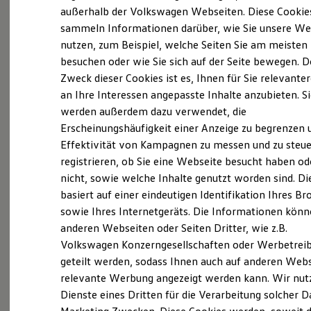
Elektrofahrzeugkonzepte
außerhalb der Volkswagen Webseiten. Diese Cookie
ID. EVERY1
sammeln Informationen darüber, wie Sie unsere We
(
Impressum & Rechtliches
)
Reichweite
nutzen, zum Beispiel, welche Seiten Sie am meisten
Reichweite der ID. Modelle
Reichweite im Winter
besuchen oder wie Sie sich auf der Seite bewegen. D
Rekuperation
Zweck dieser Cookies ist es, Ihnen für Sie relevante
Was ist der Economy Service
Laden
an Ihre Interessen angepasste Inhalte anzubieten. S
Laden unterwegs
und wer kann ihn nutzen?
Laden Zuhause
werden außerdem dazu verwendet, die
Ladestationen finden
Erscheinungshäufigkeit einer Anzeige zu begrenzen 
Ladezeitensimulator
Ältere Volkswagen haben einen anderen
Effektivität von Kampagnen zu messen und zu steue
Batterie
Sicherheit
Servicebedarf als neue Fahrzeuge. Der Economy
registrieren, ob Sie eine Webseite besucht haben od
Garantie und Lebensdauer
Service ist speziell für Volkswagen Modelle
nicht, sowie welche Inhalte genutzt worden sind. Di
Nachhaltigkeit
entwickelt worden, die älter als vier Jahre sind. Er
basiert auf einer eindeutigen Identifikation Ihres B
Technologie
Kosten und Kauf
bietet Ihnen ein vielfältiges Leistungsspektrum mit
sowie Ihres Internetgeräts. Die Informationen kön
Verbrauchskosten
zeitwertgerechtem Service und hoher
anderen Webseiten oder Seiten Dritter, wie z.B.
Kaufoptionen
Ersatzteilqualität. Die Leistungen sind durch
Volkswagen Konzerngesellschaften oder Werbetrei
E-Auto-Förderung
Software und Konnektivität
Fachwissen, Volkswagen Teile und langjährige
geteilt werden, sodass Ihnen auch auf anderen Web
Die ID. Software 6
Erfahrung genau auf Ihr Fahrzeug abgestimmt und
relevante Werbung angezeigt werden kann. Wir nut
ID. Software Versionen und Updates
decken nahezu alle Services ab. Die Preise sind
Dienste eines Dritten für die Verarbeitung solcher D
Digitale Extras
Schnittstellen zu Ihrem ID.
speziell auf das Alter Ihres Fahrzeugs ausgelegt. Bei