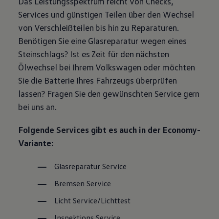
Das Leistungsspektrum reicht von Checks,
Magazin
Services und günstigen Teilen über den Wechsel
Lifestyle
Transport
von Verschleißteilen bis hin zu Reparaturen.
Familie
Benötigen Sie eine Glasreparatur wegen eines
Elektromobilität
Volkswagen R
Steinschlags? Ist es Zeit für den nächsten
Pannen- und Unfallhilfe
Ölwechsel bei Ihrem
Volkswagen
oder möchten
Volkswagen Kundenbetreuung
Sie die Batterie Ihres Fahrzeugs überprüfen
lassen? Fragen Sie den gewünschten
Service
gern
bei uns an.
Folgende Services gibt es auch in der Economy-
Variante:
Glasreparatur
Service
Bremsen
Service
Licht
Service
/Lichttest
Inspektions
Service