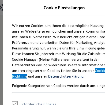
Modelle und Konfigurator
Cookie Einstellungen
Konfigurator
Modelle vergleichen
Konfiguration laden
Zum
Zum
Autosuche
Wir nutzen Cookies, um Ihnen die bestmögliche Nutzung
Hauptinhalt
Footer
Elektroautos
springen
springen
unserer Webseite zu ermöglichen und unsere Kommunika
ENERGY Sondermodelle
Nutzfahrzeuge
mit Ihnen zu verbessern. Wir berücksichtigen hierbei Ihr
SUV und CUV
Präferenzen und verarbeiten Daten für Marketing, Analyt
Familienautos
Personalisierung nur, wenn Sie uns Ihre Einwilligung gebe
Kombis
Kompaktwagen
Diese können Sie jederzeit mit Wirkung für die Zukunft i
Sportwagen
Cookie Manager (Meine Präferenzen verwalten) in der
Schnell verfügbare Fahrzeuge
Angebote und Produkte
Datenschutzerklärung widerrufen. Weitere Informatione
Aktuelle Angebote
unseren eingesetzten Cookies finden Sie in unserer
Cooki
E-Auto-Förderung
Richtlinie
und unserer
Datenschutzerklärung
.
Volkswagen Marktplatz
Die ENERGY Sondermodelle
Folgende Kategorien von Cookies werden durch uns einge
Junge Gebrauchtwagen und Gebrauchtwagen
Volkswagen Zertifizierte Gebrauchtwagen
Elektromobilität bei Gebrauchtwagen
Zubehör- und Serviceangebote
Saisonangebote
Erforderliche Cookies