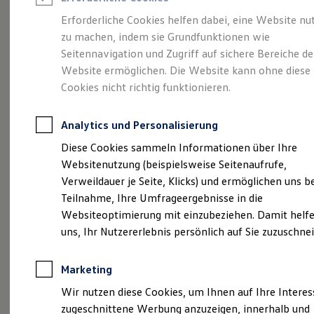
Reifenpakete
Leasing
Erforderliche Cookies helfen dabei, eine Website nu
Leasing-Angebote
zu machen, indem sie Grundfunktionen wie
Volkswagen Economy
Gebrauchtwagen Leasing
Seitennavigation und Zugriff auf sichere Bereiche de
Junge Gebrauchtwagen-Leasing
Elektroauto Leasing
Website ermöglichen. Die Website kann ohne diese
Service
Rabattaktion
Kleinwagen-Leasing
Cookies nicht richtig funktionieren.
Leasing ohne Anzahlung
Finanzierung
Autokredit mit Schlussrate
Analytics und Personalisierung
Versicherungen und Garantien
Kfz-Versicherung
Diese Cookies sammeln Informationen über Ihre
Restschuldversicherungen
Websitenutzung (beispielsweise Seitenaufrufe,
Garantien
Verweildauer je Seite, Klicks) und ermöglichen uns b
Wartungsverträge
Geschäftskunden
Teilnahme, Ihre Umfrageergebnisse in die
Professional Class bei Volkswagen
Websiteoptimierung mit einzubeziehen. Damit helfe
Großkunden
uns, Ihr Nutzererlebnis persönlich auf Sie zuzuschne
Behörden
Direktkunden
Sonderfahrzeuge
Marketing
Anpfiff zum Gewinn
Elektromobilität
Wir nutzen diese Cookies, um Ihnen auf Ihre Intere
Elektroautos
zugeschnittene Werbung anzuzeigen, innerhalb und
ID. Tutorials