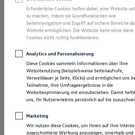
Reifenpakete
Leasing
Erforderliche Cookies helfen dabei, eine Website nu
Leasing-Angebote
zu machen, indem sie Grundfunktionen wie
Volkswagen Economy
Gebrauchtwagen Leasing
Seitennavigation und Zugriff auf sichere Bereiche de
Junge Gebrauchtwagen-Leasing
Elektroauto Leasing
Website ermöglichen. Die Website kann ohne diese
Service
Rabattaktion
Kleinwagen-Leasing
Cookies nicht richtig funktionieren.
Leasing ohne Anzahlung
Finanzierung
Autokredit mit Schlussrate
Analytics und Personalisierung
Versicherungen und Garantien
Kfz-Versicherung
Diese Cookies sammeln Informationen über Ihre
Restschuldversicherungen
Websitenutzung (beispielsweise Seitenaufrufe,
Garantien
Verweildauer je Seite, Klicks) und ermöglichen uns b
Wartungsverträge
Geschäftskunden
Teilnahme, Ihre Umfrageergebnisse in die
Professional Class bei Volkswagen
Websiteoptimierung mit einzubeziehen. Damit helfe
Großkunden
uns, Ihr Nutzererlebnis persönlich auf Sie zuzuschne
Behörden
Direktkunden
Sonderfahrzeuge
Marketing
Anpfiff zum Gewinn
Elektromobilität
Wir nutzen diese Cookies, um Ihnen auf Ihre Intere
Elektroautos
zugeschnittene Werbung anzuzeigen, innerhalb und
ID. Tutorials