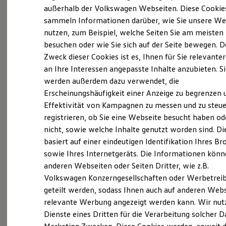
Elektrofahrzeugkonzepte
außerhalb der Volkswagen Webseiten. Diese Cookie
(
Impressum & Rechtliches
)
ID. EVERY1
sammeln Informationen darüber, wie Sie unsere We
Reichweite
nutzen, zum Beispiel, welche Seiten Sie am meisten
Reichweite der ID. Modelle
Reichweite im Winter
besuchen oder wie Sie sich auf der Seite bewegen. D
Was ist der Economy Service
Rekuperation
Zweck dieser Cookies ist es, Ihnen für Sie relevante
Laden
und wer kann ihn nutzen?
an Ihre Interessen angepasste Inhalte anzubieten. S
Laden unterwegs
Laden Zuhause
werden außerdem dazu verwendet, die
Ladestationen finden
Erscheinungshäufigkeit einer Anzeige zu begrenzen 
Ältere Volkswagen haben einen anderen
Ladezeitensimulator
Effektivität von Kampagnen zu messen und zu steue
Batterie
Servicebedarf als neue Fahrzeuge. Der Economy
Sicherheit
registrieren, ob Sie eine Webseite besucht haben od
Service ist speziell für Volkswagen Modelle
Garantie und Lebensdauer
nicht, sowie welche Inhalte genutzt worden sind. Di
entwickelt worden, die älter als vier Jahre sind. Er
Nachhaltigkeit
basiert auf einer eindeutigen Identifikation Ihres B
Technologie
bietet Ihnen ein vielfältiges Leistungsspektrum mit
Kosten und Kauf
sowie Ihres Internetgeräts. Die Informationen kön
zeitwertgerechtem Service und hoher
Verbrauchskosten
anderen Webseiten oder Seiten Dritter, wie z.B.
Ersatzteilqualität. Die Leistungen sind durch
Kaufoptionen
Volkswagen Konzerngesellschaften oder Werbetrei
E-Auto-Förderung
Fachwissen, Volkswagen Teile und langjährige
Software und Konnektivität
geteilt werden, sodass Ihnen auch auf anderen Web
Erfahrung genau auf Ihr Fahrzeug abgestimmt und
Die ID. Software 6
relevante Werbung angezeigt werden kann. Wir nut
decken nahezu alle Services ab. Die Preise sind
ID. Software Versionen und Updates
Dienste eines Dritten für die Verarbeitung solcher D
Digitale Extras
speziell auf das Alter Ihres Fahrzeugs ausgelegt. Bei
Schnittstellen zu Ihrem ID.