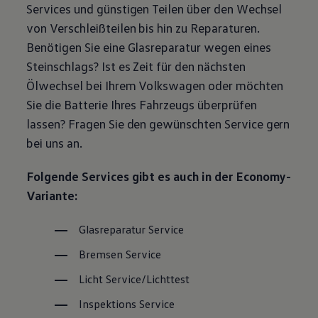
Services und günstigen Teilen über den Wechsel
Magazin
Lifestyle
von Verschleißteilen bis hin zu Reparaturen.
Transport
Benötigen Sie eine Glasreparatur wegen eines
Familie
Elektromobilität
Steinschlags? Ist es Zeit für den nächsten
Volkswagen R
Ölwechsel bei Ihrem
Volkswagen
oder möchten
Pannen- und Unfallhilfe
Volkswagen Kundenbetreuung
Sie die Batterie Ihres Fahrzeugs überprüfen
lassen? Fragen Sie den gewünschten
Service
gern
bei uns an.
Folgende Services gibt es auch in der Economy-
Variante:
Glasreparatur
Service
Bremsen
Service
Licht
Service
/Lichttest
Inspektions
Service