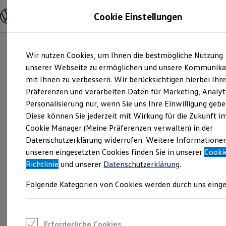
Modelle und Konfigurator
Cookie Einstellungen
Konfigurator
Modelle vergleichen
Konfiguration laden
Zum
Zum
Autosuche
Wir nutzen Cookies, um Ihnen die bestmögliche Nutzung
Hauptinhalt
Footer
Elektroautos
springen
springen
unserer Webseite zu ermöglichen und unsere Kommunika
ENERGY Sondermodelle
Nutzfahrzeuge
mit Ihnen zu verbessern. Wir berücksichtigen hierbei Ihr
SUV und CUV
Präferenzen und verarbeiten Daten für Marketing, Analyt
Familienautos
Personalisierung nur, wenn Sie uns Ihre Einwilligung gebe
Kombis
Kompaktwagen
Diese können Sie jederzeit mit Wirkung für die Zukunft i
Sportwagen
Cookie Manager (Meine Präferenzen verwalten) in der
Schnell verfügbare Fahrzeuge
Angebote und Produkte
Datenschutzerklärung widerrufen. Weitere Informatione
Aktuelle Angebote
unseren eingesetzten Cookies finden Sie in unserer
Cooki
E-Auto-Förderung
Richtlinie
und unserer
Datenschutzerklärung
.
Volkswagen Marktplatz
Die ENERGY Sondermodelle
Folgende Kategorien von Cookies werden durch uns einge
Junge Gebrauchtwagen und Gebrauchtwagen
Volkswagen Zertifizierte Gebrauchtwagen
Elektromobilität bei Gebrauchtwagen
Zubehör- und Serviceangebote
Saisonangebote
Erforderliche Cookies