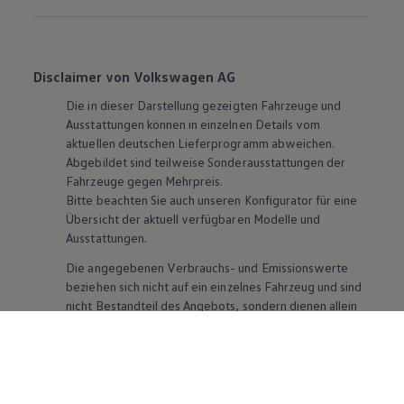
Disclaimer von Volkswagen AG
Die in dieser Darstellung gezeigten Fahrzeuge und
Ausstattungen können in einzelnen Details vom
aktuellen deutschen Lieferprogramm abweichen.
Abgebildet sind teilweise Sonderausstattungen der
Fahrzeuge gegen Mehrpreis.
Bitte beachten Sie auch unseren Konfigurator für eine
Übersicht der aktuell verfügbaren Modelle und
Ausstattungen.
Die angegebenen Verbrauchs- und Emissionswerte
beziehen sich nicht auf ein einzelnes Fahrzeug und sind
nicht Bestandteil des Angebots, sondern dienen allein
Vergleichszwecken zwischen den verschiedenen
Fahrzeugtypen. Zusatzausstattungen und
Zubehör
(Anbauteile, Reifenformat usw.) können relevante
Fahrzeugparameter, wie
z. B.
Gewicht, Rollwiderstand
und Aerodynamik verändern und neben Witterungs-