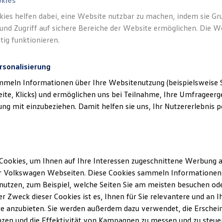
okies
kies helfen dabei, eine Website nutzbar zu machen, indem sie G
und Zugriff auf sichere Bereiche der Website ermöglichen. Die W
tig funktionieren.
rsonalisierung
mmeln Informationen über Ihre Websitenutzung (beispielsweise S
eite, Klicks) und ermöglichen uns bei Teilnahme, Ihre Umfrageerge
g mit einzubeziehen. Damit helfen sie uns, Ihr Nutzererlebnis pe
Cookies, um Ihnen auf Ihre Interessen zugeschnittene Werbung a
r Volkswagen Webseiten. Diese Cookies sammeln Informationen 
utzen, zum Beispiel, welche Seiten Sie am meisten besuchen oder
r Zweck dieser Cookies ist es, Ihnen für Sie relevantere und an I
e anzubieten. Sie werden außerdem dazu verwendet, die Erschein
zen und die Effektivität von Kampagnen zu messen und zu steuern