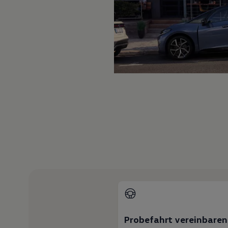
Hybridautos
Marke und Erlebnis
Volkswagen R und R Experience
R-Modelle
R Experience
Driving Experience
Volkswagen entdecken
Werkbesichtigung
Factory visit
Lifestyle Shop
T-Roc Kollektion
Golf Kollektion
ID. Kollektion
Volkswagen Kollektion
R-Kollektion
GTI Kollektion
Fußball Drop
we drive football
#wedriveproud
Besitzer und Service
myVolkswagen
Software Updates
Service und Ersatzteile
Inspektion und HU/AU
Probefahrt vereinbaren
Reparaturen und Checks