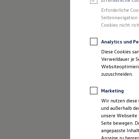
Erforderliche Co
Reifenpakete
Leasing
Erforderliche Coo
Leasing-Angebote
Seitennavigation 
Gebrauchtwagen Leasing
Cookies nicht rich
Junge Gebrauchtwagen-Leasing
Elektroauto Leasing
Kleinwagen-Leasing
Analytics und Pe
Leasing ohne Anzahlung
Finanzierung
Diese Cookies sa
Autokredit mit Schlussrate
Versicherungen und Garantien
Verweildauer je S
Kfz-Versicherung
Websiteoptimierun
(
Impressum & Rechtliches
)
Restschuldversicherungen
zuzuschneiden.
Garantien
Wartungsverträge
Geschäftskunden
Marketing
Professional Class bei Volkswagen
Großkunden
Wir nutzen diese 
Behörden
und außerhalb de
Direktkunden
Sonderfahrzeuge
unsere Webseite n
Anpfiff zum Gewinn
Seite bewegen. De
Elektromobilität
angepasste Inhalt
Elektroautos
ID. Tutorials
Anzeige zu begren