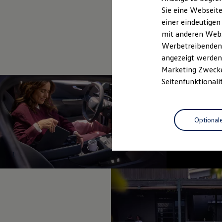
Elektrofahrzeugkonzepte
Sie eine Webseite
ID. EVERY1
einer eindeutigen
Reichweite
Reichweite der ID. Modelle
mit anderen Webse
Reichweite im Winter
Werbetreibenden,
Rekuperation
angezeigt werden 
Laden
Laden unterwegs
Marketing Zwecken
Laden Zuhause
Seitenfunktionali
Ladestationen finden
Ladezeitensimulator
Batterie
Sicherheit
Optional
Garantie und Lebensdauer
Nachhaltigkeit
Technologie
Kosten und Kauf
1
Verbrauchskosten
Kaufoptionen
E-Auto-Förderung
Software und Konnektivität
Die ID. Software 6
ID. Software Versionen und Updates
Digitale Extras
Schnittstellen zu Ihrem ID.