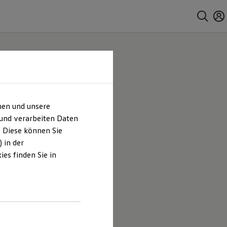
hen und unsere
 und verarbeiten Daten
. Diese können Sie
 in der
es finden Sie in