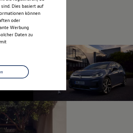
ind. Dies basiert auf
Informationen können
aften oder
evante Werbung
solcher Daten zu
 mit
en
fined, --:--