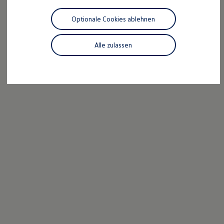
Motorenöl und Flüssigkeiten
E-Mail schreiben
Räder und Reifen
Optionale Cookies ablehnen
Pannen- und Unfallhilfe
Economy Service
Volkswagen Teile
Alle zulassen
Zubehör
Modellspezifisches Zubehör
Schutz und Pflege
Transport
Entertainment und Elektronik
Individualisieren
Wallbox und Ladekabel
Digitale Extras
Dienste für Ihr Modell finden
Volkswagen Apps, Login und Shop
Handy und Fahrzeug verbinden
Updates für Software, Karten und Radio
Über Ihr Auto
Vorgängermodelle
Kundeninformationen
Volkswagen Kundenbetreuung
Warn- und Kontrollleuchten
Assistenzsysteme
Digitale Betriebsanleitung
Live Beratung