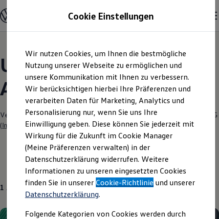
Modelle und Konfigurator
Cookie Einstellungen
Konfigurator
Modelle vergleichen
Konfiguration laden
Zum
Zum
Autosuche
Wir nutzen Cookies, um Ihnen die bestmögliche
Hauptinhalt
Footer
Elektroautos
Unsere aktuellen
springen
springen
Nutzung unserer Webseite zu ermöglichen und
ENERGY Sondermodelle
Nutzfahrzeuge
unsere Kommunikation mit Ihnen zu verbessern.
Angebote und mehr
SUV und CUV
Wir berücksichtigen hierbei Ihre Präferenzen und
Familienautos
verarbeiten Daten für Marketing, Analytics und
Kombis
Kompaktwagen
Personalisierung nur, wenn Sie uns Ihre
Verantwortlich für die Inhalte auf dieser Seite ist die Autohaus Wallner KG
Sportwagen
Einwilligung geben. Diese können Sie jederzeit mit
(
Impressum & Rechtliches
)
Schnell verfügbare Fahrzeuge
Angebote und Produkte
Wirkung für die Zukunft im Cookie Manager
Aktuelle Angebote
(Meine Präferenzen verwalten) in der
E-Auto-Förderung
Datenschutzerklärung widerrufen. Weitere
Volkswagen Marktplatz
Über uns
Informationen zu unseren eingesetzten Cookies
Die ENERGY Sondermodelle
Junge Gebrauchtwagen und Gebrauchtwagen
finden Sie in unserer
Cookie-Richtlinie
und unserer
1
Angebot
Volkswagen Zertifizierte Gebrauchtwagen
Datenschutzerklärung
.
Elektromobilität bei Gebrauchtwagen
Zubehör- und Serviceangebote
Folgende Kategorien von Cookies werden durch
Saisonangebote