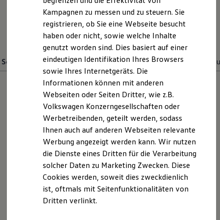
begrenzen und die Effektivität von
Hybridautos
Kampagnen zu messen und zu steuern. Sie
Marke und Erlebnis
E-Mail schreiben
registrieren, ob Sie eine Webseite besucht
Volkswagen R und R Experience
R-Modelle
haben oder nicht, sowie welche Inhalte
+49 8442 92490
R Experience
genutzt worden sind. Dies basiert auf einer
Driving Experience
eindeutigen Identifikation Ihres Browsers
Volkswagen entdecken
Service
Gebrauchtwagenverkauf
Geschäftsführung
Teile und Z
Werkbesichtigung
sowie Ihres Internetgeräts. Die
Factory visit
Informationen können mit anderen
Lifestyle Shop
Webseiten oder Seiten Dritter, wie z.B.
T-Roc Kollektion
Golf Kollektion
Volkswagen Konzerngesellschaften oder
ID. Kollektion
Werbetreibenden, geteilt werden, sodass
Volkswagen Kollektion
Ihnen auch auf anderen Webseiten relevante
R-Kollektion
GTI Kollektion
Werbung angezeigt werden kann. Wir nutzen
Fußball Drop
die Dienste eines Dritten für die Verarbeitung
we drive football
solcher Daten zu Marketing Zwecken. Diese
#wedriveproud
Besitzer und Service
Cookies werden, soweit dies zweckdienlich
Gerhard Weber
myVolkswagen
ist, oftmals mit Seitenfunktionalitäten von
Software Updates
Serviceleiter
Dritten verlinkt.
Service und Ersatzteile
Inspektion und HU/AU
08442 / 9249-0
Reparaturen und Checks