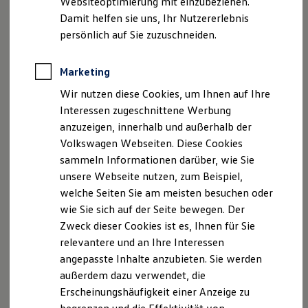
Ihre
nächsten
Websiteoptimierung mit einzubeziehen.
Elektrofahrzeugkonzepte
Damit helfen sie uns, Ihr Nutzererlebnis
ID. EVERY1
Reichweite
Schritte
persönlich auf Sie zuzuschneiden.
Reichweite der ID. Modelle
Reichweite im Winter
Rekuperation
Marketing
Laden
Wir nutzen diese Cookies, um Ihnen auf Ihre
Laden unterwegs
Laden Zuhause
Interessen zugeschnittene Werbung
Servicetermin buchen
Ladestationen finden
anzuzeigen, innerhalb und außerhalb der
Ladezeitensimulator
Volkswagen Webseiten. Diese Cookies
Batterie
Sicherheit
sammeln Informationen darüber, wie Sie
Garantie und Lebensdauer
unsere Webseite nutzen, zum Beispiel,
Nachhaltigkeit
Serviceanfrage stellen
welche Seiten Sie am meisten besuchen oder
Technologie
Kosten und Kauf
wie Sie sich auf der Seite bewegen. Der
Verbrauchskosten
Zweck dieser Cookies ist es, Ihnen für Sie
Kaufoptionen
relevantere und an Ihre Interessen
E-Auto-Förderung
Software und Konnektivität
angepasste Inhalte anzubieten. Sie werden
Die ID. Software 6
Ihre Ansprechpartner
bei
außerdem dazu verwendet, die
ID. Software Versionen und Updates
Erscheinungshäufigkeit einer Anzeige zu
Autohaus Wallner Wolnzach
Digitale Extras
Schnittstellen zu Ihrem ID.