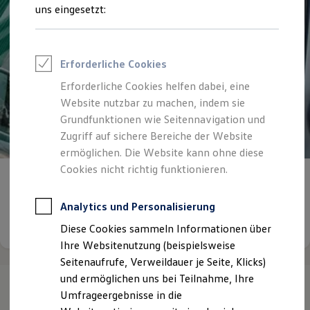
Reifenpakete
uns eingesetzt:
Leasing
Leasing-Angebote
Gebrauchtwagen Leasing
Junge Gebrauchtwagen-Leasing
Erforderliche Cookies
Elektroauto Leasing
Kleinwagen-Leasing
Erforderliche Cookies helfen dabei, eine
Leasing ohne Anzahlung
Website nutzbar zu machen, indem sie
Finanzierung
Autokredit mit Schlussrate
Grundfunktionen wie Seitennavigation und
Versicherungen und Garantien
Zugriff auf sichere Bereiche der Website
Kfz-Versicherung
ermöglichen. Die Website kann ohne diese
Restschuldversicherungen
Garantien
Cookies nicht richtig funktionieren.
Werde jetzt ein
Teil unseres Teams!
Wartungsverträge
Geschäftskunden
Professional Class bei Volkswagen
Analytics und Personalisierung
Großkunden
Details ansehen
Diese Cookies sammeln Informationen über
Behörden
Direktkunden
Ihre Websitenutzung (beispielsweise
Sonderfahrzeuge
Seitenaufrufe, Verweildauer je Seite, Klicks)
Anpfiff zum Gewinn
und ermöglichen uns bei Teilnahme, Ihre
Elektromobilität
Elektroautos
Umfrageergebnisse in die
ID. Tutorials