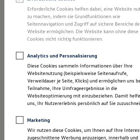
Reifenpakete
Leasing
Erforderliche Cookies helfen dabei, eine Website nu
Leasing-Angebote
zu machen, indem sie Grundfunktionen wie
Eine Spur Extra.
Der
Gebrauchtwagen Leasing
Seitennavigation und Zugriff auf sichere Bereiche de
Junge Gebrauchtwagen-Leasing
Elektroauto Leasing
Website ermöglichen. Die Website kann ohne diese
neue vollelektrische
Kleinwagen-Leasing
Cookies nicht richtig funktionieren.
Leasing ohne Anzahlung
ID. Polo
Finanzierung
Autokredit mit Schlussrate
Analytics und Personalisierung
Versicherungen und Garantien
Kfz-Versicherung
Diese Cookies sammeln Informationen über Ihre
Restschuldversicherungen
Websitenutzung (beispielsweise Seitenaufrufe,
Garantien
Verweildauer je Seite, Klicks) und ermöglichen uns b
Wartungsverträge
Geschäftskunden
Teilnahme, Ihre Umfrageergebnisse in die
Professional Class bei Volkswagen
Websiteoptimierung mit einzubeziehen. Damit helfe
Großkunden
uns, Ihr Nutzererlebnis persönlich auf Sie zuzuschne
Behörden
Direktkunden
Sonderfahrzeuge
Marketing
Anpfiff zum Gewinn
(
Impressum & Rechtliches
)
Elektromobilität
Wir nutzen diese Cookies, um Ihnen auf Ihre Intere
Elektroautos
zugeschnittene Werbung anzuzeigen, innerhalb und
ID. Tutorials