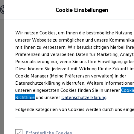
Modelle und Konfigurator
Cookie Einstellungen
Konfigurator
Modelle vergleichen
Konfiguration laden
Zum
Zum
Autosuche
Wir nutzen Cookies, um Ihnen die bestmögliche Nutzung
Hauptinhalt
Footer
Elektroautos
springen
springen
unserer Webseite zu ermöglichen und unsere Kommunika
ENERGY Sondermodelle
Nutzfahrzeuge
mit Ihnen zu verbessern. Wir berücksichtigen hierbei Ihr
SUV und CUV
Präferenzen und verarbeiten Daten für Marketing, Analyt
Familienautos
Personalisierung nur, wenn Sie uns Ihre Einwilligung gebe
Kombis
Kompaktwagen
Diese können Sie jederzeit mit Wirkung für die Zukunft i
Sportwagen
Cookie Manager (Meine Präferenzen verwalten) in der
Schnell verfügbare Fahrzeuge
Angebote und Produkte
Datenschutzerklärung widerrufen. Weitere Informatione
Aktuelle Angebote
unseren eingesetzten Cookies finden Sie in unserer
Cooki
E-Auto-Förderung
Richtlinie
und unserer
Datenschutzerklärung
.
Volkswagen Marktplatz
Die ENERGY Sondermodelle
Folgende Kategorien von Cookies werden durch uns einge
Junge Gebrauchtwagen und Gebrauchtwagen
Volkswagen Zertifizierte Gebrauchtwagen
Elektromobilität bei Gebrauchtwagen
Zubehör- und Serviceangebote
Saisonangebote
Erforderliche Cookies