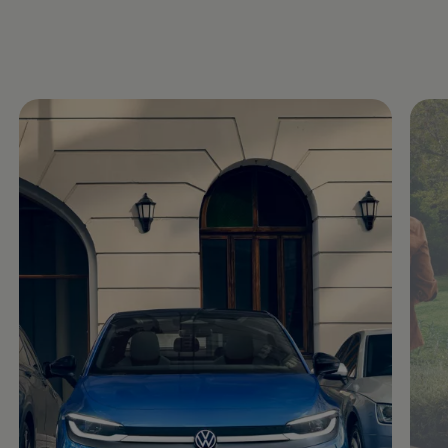
R-Kollektion
GTI Kollektion
Fußball Drop
we drive football
#wedriveproud
Besitzer und Service
myVolkswagen
Software Updates
Service und Ersatzteile
Inspektion und HU/AU
Reparaturen und Checks
Motorenöl und Flüssigkeiten
Räder und Reifen
Pannen- und Unfallhilfe
Economy Service
Volkswagen Teile
Zubehör
Modellspezifisches Zubehör
Schutz und Pflege
Transport
Entertainment und Elektronik
Individualisieren
Wallbox und Ladekabel
Digitale Extras
Dienste für Ihr Modell finden