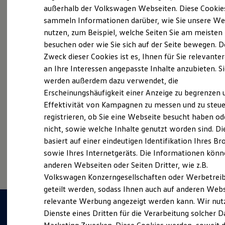
Der neue ID. Polo
außerhalb der Volkswagen Webseiten. Diese Cookie
Der neue ID.3 Neo
sammeln Informationen darüber, wie Sie unsere We
Der ID.4
nutzen, zum Beispiel, welche Seiten Sie am meisten
Der ID.4 GTX
Probefahrt vereinbaren
Der ID.5 GTX
besuchen oder wie Sie sich auf der Seite bewegen. D
Der ID.7
Zweck dieser Cookies ist es, Ihnen für Sie relevante
Der ID.7 GTX
an Ihre Interessen angepasste Inhalte anzubieten. S
Der ID.7 Tourer
Der ID.7 GTX Tourer
werden außerdem dazu verwendet, die
Der ID. Buzz
Fahrzeugangebot anfordern
Erscheinungshäufigkeit einer Anzeige zu begrenzen 
Der neue ID. Cross
Effektivität von Kampagnen zu messen und zu steue
Elektrofahrzeugkonzepte
ID. EVERY1
registrieren, ob Sie eine Webseite besucht haben od
Reichweite
nicht, sowie welche Inhalte genutzt worden sind. Di
Reichweite der ID. Modelle
basiert auf einer eindeutigen Identifikation Ihres B
Reichweite im Winter
Serviceanfrage stellen
Rekuperation
sowie Ihres Internetgeräts. Die Informationen kön
Laden
anderen Webseiten oder Seiten Dritter, wie z.B.
Laden unterwegs
Volkswagen Konzerngesellschaften oder Werbetrei
Laden Zuhause
Ladestationen finden
geteilt werden, sodass Ihnen auch auf anderen Web
Ladezeitensimulator
relevante Werbung angezeigt werden kann. Wir nut
Batterie
Dienste eines Dritten für die Verarbeitung solcher D
Sicherheit
Garantie und Lebensdauer