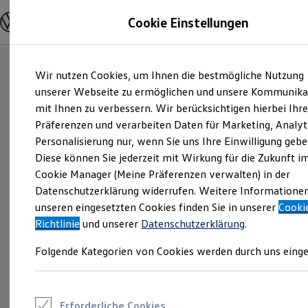
Modelle und Konfigurator
Cookie Einstellungen
Konfigurator
Modelle vergleichen
Konfiguration laden
Zum
Zum
Autosuche
Wir nutzen Cookies, um Ihnen die bestmögliche Nutzung
Hauptinhalt
Footer
Elektroautos
springen
springen
unserer Webseite zu ermöglichen und unsere Kommunika
ENERGY Sondermodelle
Nutzfahrzeuge
mit Ihnen zu verbessern. Wir berücksichtigen hierbei Ihr
SUV und CUV
Präferenzen und verarbeiten Daten für Marketing, Analyt
Familienautos
Personalisierung nur, wenn Sie uns Ihre Einwilligung gebe
Kombis
Kompaktwagen
Diese können Sie jederzeit mit Wirkung für die Zukunft i
Sportwagen
Cookie Manager (Meine Präferenzen verwalten) in der
Schnell verfügbare Fahrzeuge
Angebote und Produkte
Datenschutzerklärung widerrufen. Weitere Informatione
Aktuelle Angebote
unseren eingesetzten Cookies finden Sie in unserer
Cooki
E-Auto-Förderung
Richtlinie
und unserer
Datenschutzerklärung
.
Volkswagen Marktplatz
Die ENERGY Sondermodelle
Folgende Kategorien von Cookies werden durch uns einge
Junge Gebrauchtwagen und Gebrauchtwagen
Volkswagen Zertifizierte Gebrauchtwagen
Elektromobilität bei Gebrauchtwagen
Zubehör- und Serviceangebote
Saisonangebote
Erforderliche Cookies