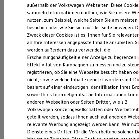
Elektrofahrzeugkonzepte
außerhalb der Volkswagen Webseiten. Diese Cookie
ID. EVERY1
(
Impressum & Rechtliches
)
sammeln Informationen darüber, wie Sie unsere We
Reichweite
nutzen, zum Beispiel, welche Seiten Sie am meisten
Reichweite der ID. Modelle
Reichweite im Winter
besuchen oder wie Sie sich auf der Seite bewegen. D
Rekuperation
Zweck dieser Cookies ist es, Ihnen für Sie relevante
Laden
an Ihre Interessen angepasste Inhalte anzubieten. S
Laden unterwegs
Laden Zuhause
werden außerdem dazu verwendet, die
Ladestationen finden
Erscheinungshäufigkeit einer Anzeige zu begrenzen 
Ladezeitensimulator
Effektivität von Kampagnen zu messen und zu steue
Batterie
Sicherheit
registrieren, ob Sie eine Webseite besucht haben od
Garantie und Lebensdauer
nicht, sowie welche Inhalte genutzt worden sind. Di
Nachhaltigkeit
basiert auf einer eindeutigen Identifikation Ihres B
Technologie
Kosten und Kauf
sowie Ihres Internetgeräts. Die Informationen kön
Verbrauchskosten
anderen Webseiten oder Seiten Dritter, wie z.B.
Kaufoptionen
Volkswagen Konzerngesellschaften oder Werbetrei
E-Auto-Förderung
Software und Konnektivität
geteilt werden, sodass Ihnen auch auf anderen Web
Die ID. Software 6
relevante Werbung angezeigt werden kann. Wir nut
ID. Software Versionen und Updates
Dienste eines Dritten für die Verarbeitung solcher D
Digitale Extras
Schnittstellen zu Ihrem ID.