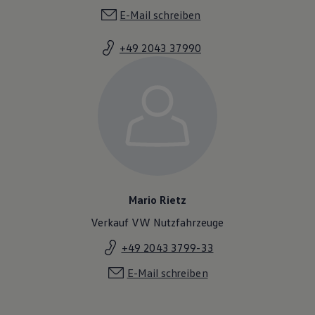
Magazin
E-Mail schreiben
Lifestyle
Transport
+49 2043 37990
Familie
Elektromobilität
Volkswagen R
Pannen- und Unfallhilfe
Volkswagen Kundenbetreuung
Mario Rietz
Verkauf VW Nutzfahrzeuge
+49 2043 3799-33
E-Mail schreiben