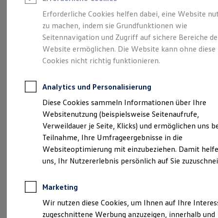
Reifenpakete
Leasing
Erforderliche Cookies helfen dabei, eine Website nu
Leasing-Angebote
zu machen, indem sie Grundfunktionen wie
So geht neu.
Gebrauchtwagen Leasing
Seitennavigation und Zugriff auf sichere Bereiche de
Junge Gebrauchtwagen-Leasing
Elektroauto Leasing
Website ermöglichen. Die Website kann ohne diese
Entdecken Sie jetzt
Kleinwagen-Leasing
Cookies nicht richtig funktionieren.
Leasing ohne Anzahlung
den neuen ID.3 Neo!
Finanzierung
Autokredit mit Schlussrate
Analytics und Personalisierung
Versicherungen und Garantien
Kfz-Versicherung
Diese Cookies sammeln Informationen über Ihre
Restschuldversicherungen
Websitenutzung (beispielsweise Seitenaufrufe,
Garantien
Verweildauer je Seite, Klicks) und ermöglichen uns b
Wartungsverträge
Geschäftskunden
Teilnahme, Ihre Umfrageergebnisse in die
Professional Class bei Volkswagen
Websiteoptimierung mit einzubeziehen. Damit helfe
Großkunden
uns, Ihr Nutzererlebnis persönlich auf Sie zuzuschne
Behörden
Direktkunden
Sonderfahrzeuge
Marketing
Anpfiff zum Gewinn
Elektromobilität
Wir nutzen diese Cookies, um Ihnen auf Ihre Intere
Elektroautos
zugeschnittene Werbung anzuzeigen, innerhalb und
ID. Tutorials