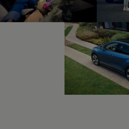
Hybridautos
Marke und Erlebnis
Volkswagen R und R Experience
R-Modelle
R Experience
Driving Experience
Volkswagen entdecken
Werkbesichtigung
Factory visit
Lifestyle Shop
T-Roc Kollektion
Golf Kollektion
ID. Kollektion
Volkswagen Kollektion
R-Kollektion
GTI Kollektion
Fußball Drop
we drive football
#wedriveproud
Besitzer und Service
myVolkswagen
Software Updates
Service und Ersatzteile
Inspektion und HU/AU
Reparaturen und Checks