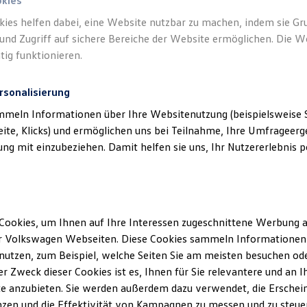
okies
kies helfen dabei, eine Website nutzbar zu machen, indem sie G
und Zugriff auf sichere Bereiche der Website ermöglichen. Die W
tig funktionieren.
rsonalisierung
mmeln Informationen über Ihre Websitenutzung (beispielsweise S
eite, Klicks) und ermöglichen uns bei Teilnahme, Ihre Umfrageerge
g mit einzubeziehen. Damit helfen sie uns, Ihr Nutzererlebnis pe
Cookies, um Ihnen auf Ihre Interessen zugeschnittene Werbung a
r Volkswagen Webseiten. Diese Cookies sammeln Informationen 
utzen, zum Beispiel, welche Seiten Sie am meisten besuchen oder
r Zweck dieser Cookies ist es, Ihnen für Sie relevantere und an I
e anzubieten. Sie werden außerdem dazu verwendet, die Erschein
zen und die Effektivität von Kampagnen zu messen und zu steuern