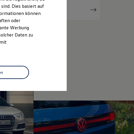
ind. Dies basiert auf
Serviceanfrage
stellen
Informationen können
aften oder
evante Werbung
solcher Daten zu
 mit
en