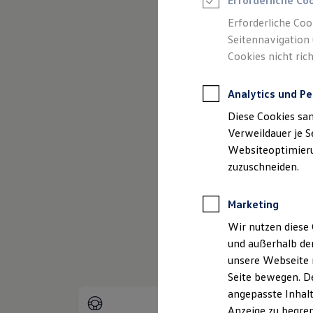
Erforderliche Co
Reifenpakete
Leasing
Erforderliche Coo
Leasing-Angebote
Seitennavigation 
Gebrauchtwagen Leasing
Cookies nicht rich
Junge Gebrauchtwagen-Leasing
Elektroauto Leasing
Kleinwagen-Leasing
(
Impressum & Rechtliches
)
Analytics und Pe
Leasing ohne Anzahlung
Finanzierung
Diese Cookies sa
Autokredit mit Schlussrate
Versicherungen und Garantien
Verweildauer je S
Kfz-Versicherung
Websiteoptimierun
Restschuldversicherungen
zuzuschneiden.
Garantien
Wartungsverträge
Geschäftskunden
Marketing
Professional Class bei Volkswagen
Großkunden
Wir nutzen diese 
Behörden
und außerhalb de
Direktkunden
Sonderfahrzeuge
unsere Webseite n
Anpfiff zum Gewinn
Seite bewegen. De
Elektromobilität
angepasste Inhalt
Elektroautos
ID. Tutorials
Anzeige zu begren