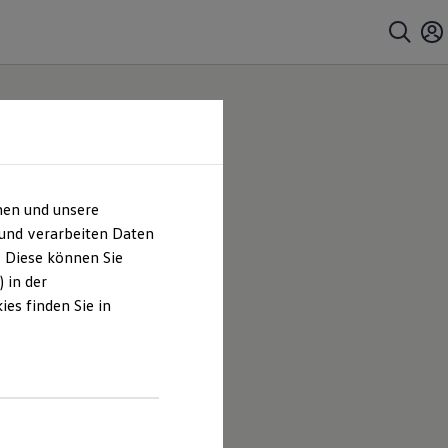
hen und unsere
 und verarbeiten Daten
. Diese können Sie
 in der
es finden Sie in