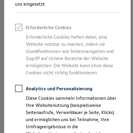
Reifenpakete
uns eingesetzt:
Leasing
Leasing-Angebote
Gebrauchtwagen Leasing
Junge Gebrauchtwagen-Leasing
Erforderliche Cookies
Elektroauto Leasing
Kleinwagen-Leasing
Erforderliche Cookies helfen dabei, eine
Leasing ohne Anzahlung
Der Polo
Website nutzbar zu machen, indem sie
Finanzierung
Autokredit mit Schlussrate
Grundfunktionen wie Seitennavigation und
Versicherungen und Garantien
Zugriff auf sichere Bereiche der Website
Kompakt, wendig und voller Möglichkeiten.
Kfz-Versicherung
ermöglichen. Die Website kann ohne diese
Entdecken Sie den Polo.
Restschuldversicherungen
Garantien
Cookies nicht richtig funktionieren.
Wartungsverträge
Mehr zum Polo erfahren
Geschäftskunden
Professional Class bei Volkswagen
Analytics und Personalisierung
Großkunden
Diese Cookies sammeln Informationen über
Behörden
Direktkunden
Ihre Websitenutzung (beispielsweise
Sonderfahrzeuge
Seitenaufrufe, Verweildauer je Seite, Klicks)
Anpfiff zum Gewinn
und ermöglichen uns bei Teilnahme, Ihre
Elektromobilität
Elektroautos
Umfrageergebnisse in die
ID. Tutorials