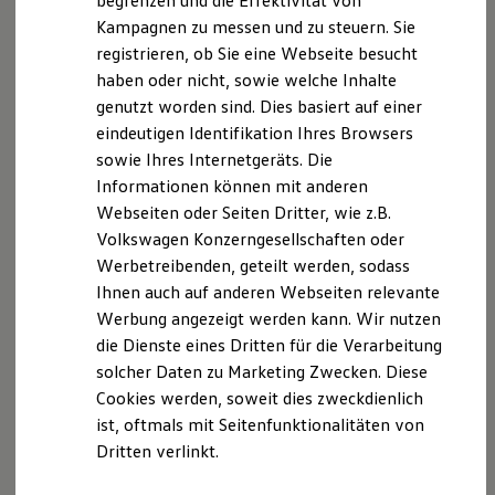
begrenzen und die Effektivität von
Hybridautos
Kampagnen zu messen und zu steuern. Sie
Marke und Erlebnis
registrieren, ob Sie eine Webseite besucht
Volkswagen R und R Experience
R-Modelle
haben oder nicht, sowie welche Inhalte
R Experience
Der T-Cross
genutzt worden sind. Dies basiert auf einer
Driving Experience
eindeutigen Identifikation Ihres Browsers
Volkswagen entdecken
Wendig, flexibel, vielseitig. Entdecken Sie den
Werkbesichtigung
sowie Ihres Internetgeräts. Die
Factory visit
T‑Cross.
Informationen können mit anderen
Lifestyle Shop
Webseiten oder Seiten Dritter, wie z.B.
T-Roc Kollektion
Mehr zum T-Cross erfahren
Golf Kollektion
Volkswagen Konzerngesellschaften oder
ID. Kollektion
Werbetreibenden, geteilt werden, sodass
Volkswagen Kollektion
Ihnen auch auf anderen Webseiten relevante
R-Kollektion
GTI Kollektion
Werbung angezeigt werden kann. Wir nutzen
Fußball Drop
die Dienste eines Dritten für die Verarbeitung
we drive football
solcher Daten zu Marketing Zwecken. Diese
#wedriveproud
Besitzer und Service
Cookies werden, soweit dies zweckdienlich
myVolkswagen
ist, oftmals mit Seitenfunktionalitäten von
Software Updates
Dritten verlinkt.
Service und Ersatzteile
Inspektion und HU/AU
Reparaturen und Checks