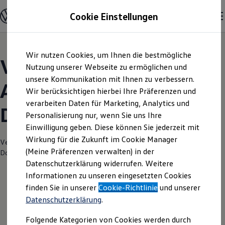
Modelle und Konfigurator
Cookie Einstellungen
Konfigurator
Modelle vergleichen
Konfiguration laden
Zum
Zum
Autosuche
Wir nutzen Cookies, um Ihnen die bestmögliche
Hauptinhalt
Footer
Elektroautos
Volkswagen Modelle |
springen
springen
Nutzung unserer Webseite zu ermöglichen und
ENERGY Sondermodelle
Nutzfahrzeuge
unsere Kommunikation mit Ihnen zu verbessern.
Autowelt Schuler
SUV und CUV
Wir berücksichtigen hierbei Ihre Präferenzen und
Familienautos
verarbeiten Daten für Marketing, Analytics und
Kombis
Donaueschingen
Kompaktwagen
Personalisierung nur, wenn Sie uns Ihre
Sportwagen
Einwilligung geben. Diese können Sie jederzeit mit
Schnell verfügbare Fahrzeuge
Angebote und Produkte
Wirkung für die Zukunft im Cookie Manager
Verantwortlich für die Inhalte auf dieser Seite ist die Autowelt Schuler
Aktuelle Angebote
(Meine Präferenzen verwalten) in der
Donaueschingen GmbH
(
Impressum & Rechtliches
)
E-Auto-Förderung
Datenschutzerklärung widerrufen. Weitere
Volkswagen Marktplatz
Informationen zu unseren eingesetzten Cookies
Die ENERGY Sondermodelle
Junge Gebrauchtwagen und Gebrauchtwagen
finden Sie in unserer
Cookie-Richtlinie
und unserer
Volkswagen Zertifizierte Gebrauchtwagen
Datenschutzerklärung
.
Elektromobilität bei Gebrauchtwagen
Zubehör- und Serviceangebote
Folgende Kategorien von Cookies werden durch
Saisonangebote