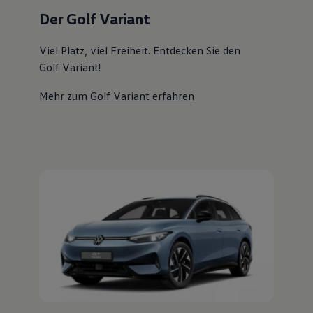
Magazin
Der Golf Variant
Lifestyle
Transport
Familie
Viel Platz, viel Freiheit. Entdecken Sie den
Elektromobilität
Golf Variant!
Volkswagen R
Pannen- und Unfallhilfe
Mehr zum Golf Variant erfahren
Volkswagen Kundenbetreuung