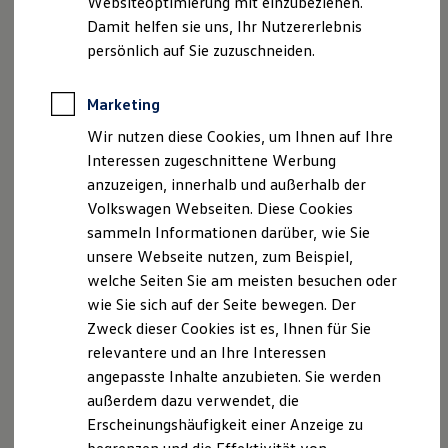
Websiteoptimierung mit einzubeziehen.
Elektrofahrzeugkonzepte
Damit helfen sie uns, Ihr Nutzererlebnis
ID. EVERY1
Reichweite
persönlich auf Sie zuzuschneiden.
Reichweite der ID. Modelle
Reichweite im Winter
Rekuperation
Marketing
Der neue ID.3 Neo
Laden
Wir nutzen diese Cookies, um Ihnen auf Ihre
Laden unterwegs
Laden Zuhause
Interessen zugeschnittene Werbung
So geht neu. Klar im Design. Stark im Alltag.
Ladestationen finden
anzuzeigen, innerhalb und außerhalb der
Entdecken Sie jetzt den neuen ID.3 Neo!
Ladezeitensimulator
Volkswagen Webseiten. Diese Cookies
Batterie
Sicherheit
Mehr zum ID.3 Neo erfahren
sammeln Informationen darüber, wie Sie
Garantie und Lebensdauer
unsere Webseite nutzen, zum Beispiel,
Nachhaltigkeit
welche Seiten Sie am meisten besuchen oder
Technologie
Kosten und Kauf
wie Sie sich auf der Seite bewegen. Der
Verbrauchskosten
Zweck dieser Cookies ist es, Ihnen für Sie
Kaufoptionen
relevantere und an Ihre Interessen
E-Auto-Förderung
Software und Konnektivität
angepasste Inhalte anzubieten. Sie werden
Die ID. Software 6
außerdem dazu verwendet, die
ID. Software Versionen und Updates
Erscheinungshäufigkeit einer Anzeige zu
Digitale Extras
Schnittstellen zu Ihrem ID.