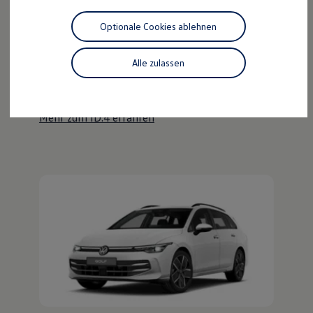
Motorenöl und Flüssigkeiten
Räder und Reifen
Optionale Cookies ablehnen
Pannen- und Unfallhilfe
Der ID.4
Economy Service
Volkswagen Teile
Alle zulassen
Kraftvoll wie ein SUV, nachhaltig wie ein ID.
Zubehör
Modellspezifisches Zubehör
Entdecken Sie den ID.4!
Schutz und Pflege
Transport
Mehr zum ID.4 erfahren
Entertainment und Elektronik
Individualisieren
Wallbox und Ladekabel
Digitale Extras
Dienste für Ihr Modell finden
Volkswagen Apps, Login und Shop
Handy und Fahrzeug verbinden
Updates für Software, Karten und Radio
Über Ihr Auto
Vorgängermodelle
Kundeninformationen
Volkswagen Kundenbetreuung
Warn- und Kontrollleuchten
Assistenzsysteme
Digitale Betriebsanleitung
Live Beratung