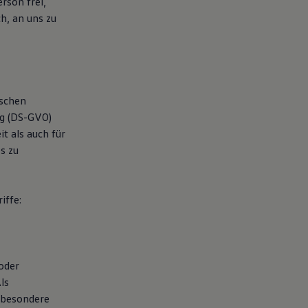
rson frei,
h, an uns zu
ischen
ng (DS-GVO)
t als auch für
s zu
iffe:
 oder
ls
nsbesondere