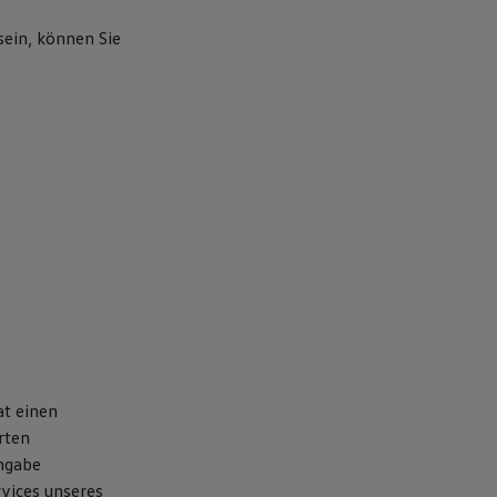
sein, können Sie
at einen
rten
Angabe
vices unseres