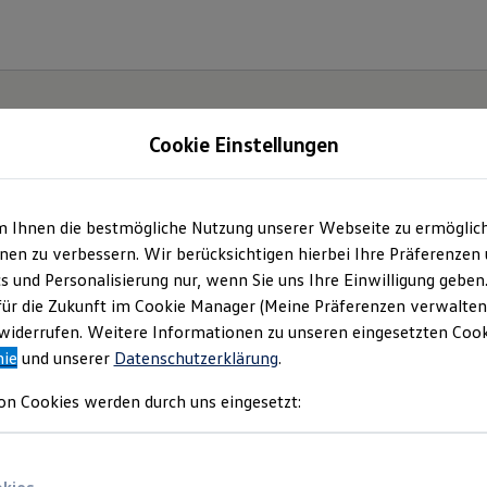
Cookie Einstellungen
m Ihnen die bestmögliche Nutzung unserer Webseite zu ermöglic
owelt Schuler GmbH
en zu verbessern. Wir berücksichtigen hierbei Ihre Präferenzen
cs und Personalisierung nur, wenn Sie uns Ihre Einwilligung geben
ueschingen | Impres
für die Zukunft im Cookie Manager (Meine Präferenzen verwalten)
iderrufen. Weitere Informationen zu unseren eingesetzten Cooki
nie
und unserer
Datenschutzerklärung
.
Rechtliches
on Cookies werden durch uns eingesetzt:
nden Sie Informationen über uns (Autowelt