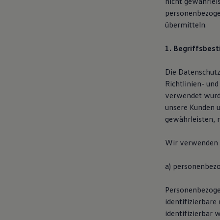
nicht gewährlei
Magazin
personenbezogen
Lifestyle
übermitteln.
Transport
Familie
Elektromobilität
1. Begriffsbe
Volkswagen R
Pannen- und Unfallhilfe
Volkswagen Kundenbetreuung
Die Datenschutz
Richtlinien- un
verwendet wurde
unsere Kunden u
gewährleisten, 
Wir verwenden i
a) personenbez
Personenbezogene
identifizierbare
identifizierbar 