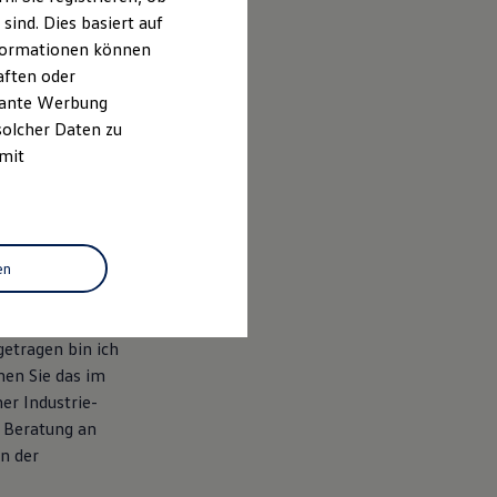
ind. Dies basiert auf
Informationen können
aften oder
evante Werbung
solcher Daten zu
 mit
en
 GmbH tätig und
etragen bin ich
en Sie das im
er Industrie-
e Beratung an
in der