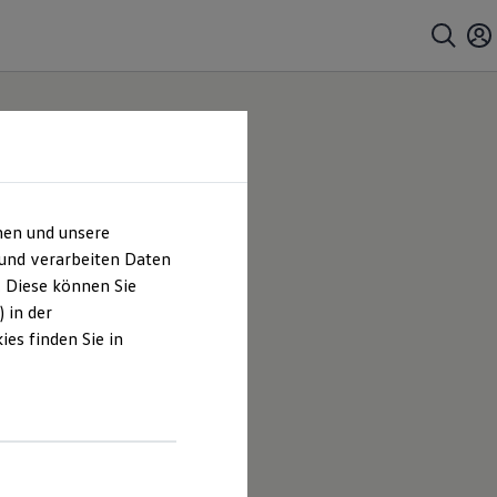
hen und unsere
 ZNL
 und verarbeiten Daten
. Diese können Sie
sum &
 in der
es finden Sie in
 Schuler