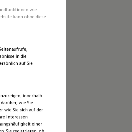
bieter von
peziell
rundfunktionen wie
ebsite kann ohne diese
eitenaufrufe,
bnisse in die
rsönlich auf Sie
nzuzeigen, innerhalb
darüber, wie Sie
 wie Sie sich auf der
hre Interessen
ungshäufigkeit einer
. Sie registrieren, ob