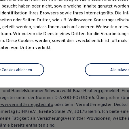
e 45
 besucht haben oder nicht, sowie welche Inhalte genutzt worden s
chingen
 Identifikation Ihres Browsers sowie Ihres Internetgeräts. Die 
iten oder Seiten Dritter, wie z.B. Volkswagen Konzerngesellsch
10
 geteilt werden, sodass Ihnen auch auf anderen Webseiten rel
chuler.de
kann. Wir nutzen die Dienste eines Dritten für die Verarbeitung 
. Diese Cookies werden, soweit dies zweckdienlich ist, oftmals
 Registergericht Freiburg i. Br. – HRB 726607
täten von Dritten verlinkt.
dentifikationsnummer: DE 811 373 900
chaft: Villingen-Schwenningen
 Carina Reuß, Martin Reuß, Felix Seiffer
e Cookies ablehnen
Alle zulass
sicherungsvertreter nach § 34d Abs. 7 Nr. 1 Gewerbeordnung als
rtreter ausschließlich über die Volkswagen Versicherungsdienst
ie- und Handelskammer Schwarzwald-Baar Heuberg gemeldet. Eing
sregister unter der Nummer D-AXOD-PO7UD-66. Überprüfen könn
ww.vermittlerregister.info
oder beim Vermittlerregister, Deutsch
ertag (DIHK) e.V., Breite Straße 29, 10178 Berlin. Ich biete ein
meine Tätigkeit als Versicherungsvermittler Provisionen, welche 
ämie bereits enthalten sind.