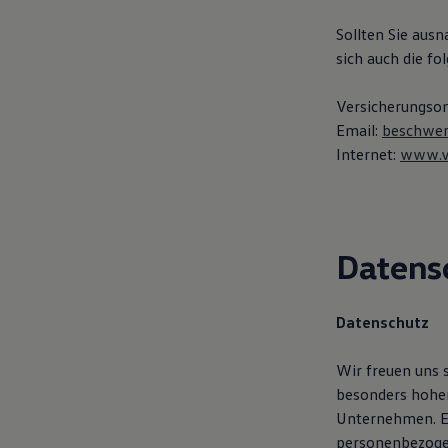
Hybridautos
Marke und Erlebnis
Sollten Sie aus
Volkswagen R und R Experience
sich auch die f
R-Modelle
R Experience
Driving Experience
Versicherungsom
Volkswagen entdecken
Email:
beschwe
Werkbesichtigung
Internet:
www.v
Factory visit
Lifestyle Shop
T-Roc Kollektion
Golf Kollektion
ID. Kollektion
Volkswagen Kollektion
Datens
R-Kollektion
GTI Kollektion
Fußball Drop
we drive football
Datenschutz
#wedriveproud
Besitzer und Service
Wir freuen uns 
myVolkswagen
Software Updates
besonders hohen 
Service und Ersatzteile
Unternehmen. Ei
Inspektion und HU/AU
personenbezogen
Reparaturen und Checks