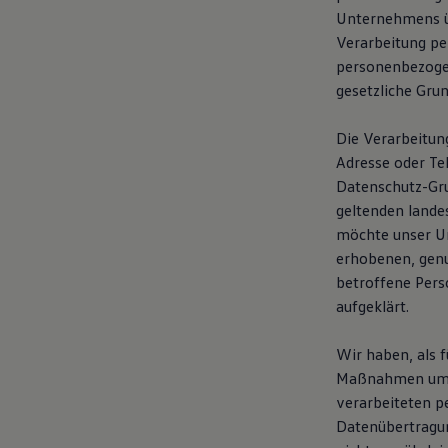
Motorenöl und Flüssigkeiten
Unternehmens üb
Räder und Reifen
Verarbeitung pe
Pannen- und Unfallhilfe
personenbezogen
Economy Service
Volkswagen Teile
gesetzliche Grun
Zubehör
Modellspezifisches Zubehör
Die Verarbeitun
Schutz und Pflege
Transport
Adresse oder Te
Entertainment und Elektronik
Datenschutz-Gru
Individualisieren
geltenden lande
Wallbox und Ladekabel
Digitale Extras
möchte unser Un
Dienste für Ihr Modell finden
erhobenen, gen
Volkswagen Apps, Login und Shop
betroffene Pers
Handy und Fahrzeug verbinden
Updates für Software, Karten und Radio
aufgeklärt.
Über Ihr Auto
Vorgängermodelle
Wir haben, als f
Kundeninformationen
Volkswagen Kundenbetreuung
Maßnahmen umges
Warn- und Kontrollleuchten
verarbeiteten p
Assistenzsysteme
Datenübertragun
Digitale Betriebsanleitung
Live Beratung