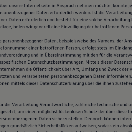
er unsere Internetseite in Anspruch nehmen möchte, könnte je
rsonenbezogener Daten erforderlich werden. Ist die Verarbeitun
er Daten erforderlich und besteht für eine solche Verarbeitung 
dlage, holen wir generell eine Einwilligung der betroffenen Perso
g personenbezogener Daten, beispielsweise des Namens, der Ansc
lefonnummer einer betroffenen Person, erfolgt stets im Einklang
ndverordnung und in Übereinstimmung mit den für die Verantwo
sspezifischen Datenschutzbestimmungen. Mittels dieser Datensc
ternehmen die Öffentlichkeit über Art, Umfang und Zweck der 
utzten und verarbeiteten personenbezogenen Daten informieren
onen mittels dieser Datenschutzerklärung über die ihnen zusteh
ür die Verarbeitung Verantwortliche, zahlreiche technische und o
etzt, um einen möglichst lückenlosen Schutz der über diese In
ersonenbezogenen Daten sicherzustellen. Dennoch können intern
gen grundsätzlich Sicherheitslücken aufweisen, sodass ein absol