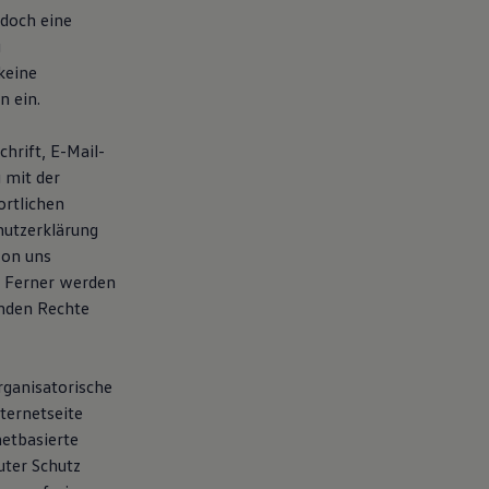
doch eine
g
keine
n ein.
hrift, E-Mail-
 mit der
rtlichen
hutzerklärung
von uns
. Ferner werden
enden Rechte
rganisatorische
ternetseite
etbasierte
uter Schutz