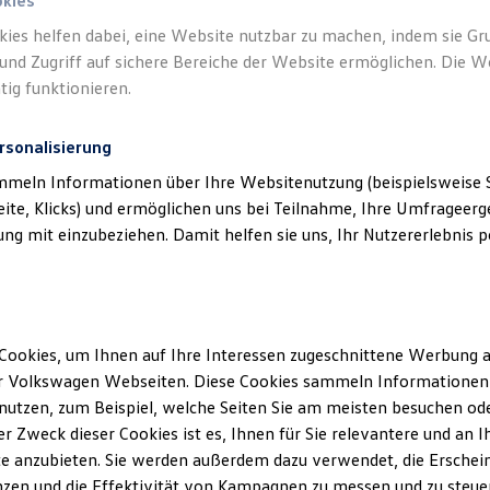
Donaueschingen) als verantwortlichen An
okies
en und Angeboten, die auf dieser Website s
kies helfen dabei, eine Website nutzbar zu machen, indem sie G
und Zugriff auf sichere Bereiche der Website ermöglichen. Die W
aufgeführt sind.
tig funktionieren.
rsonalisierung
mmeln Informationen über Ihre Websitenutzung (beispielsweise S
eite, Klicks) und ermöglichen uns bei Teilnahme, Ihre Umfrageerge
g mit einzubeziehen. Damit helfen sie uns, Ihr Nutzererlebnis pe
klärung
Cookies, um Ihnen auf Ihre Interessen zugeschnittene Werbung a
ssum
r Volkswagen Webseiten. Diese Cookies sammeln Informationen 
utzen, zum Beispiel, welche Seiten Sie am meisten besuchen oder
r Zweck dieser Cookies ist es, Ihnen für Sie relevantere und an I
i.S.d. § 5 DDG
e anzubieten. Sie werden außerdem dazu verwendet, die Erschein
er GmbH
zen und die Effektivität von Kampagnen zu messen und zu steuern