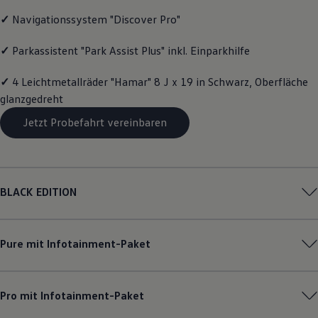
Motorenöl und Flüssigkeiten
✓
Navigationssystem "Discover Pro"
Räder und Reifen
Pannen- und Unfallhilfe
Economy Service
✓
Parkassistent "Park Assist Plus" inkl. Einparkhilfe
Volkswagen Teile
Zubehör
✓
4 Leichtmetallräder "Hamar" 8 J x 19 in Schwarz, Oberfläche
Modellspezifisches Zubehör
glanzgedreht
Schutz und Pflege
Transport
Jetzt Probefahrt vereinbaren
Entertainment und Elektronik
Individualisieren
Wallbox und Ladekabel
Digitale Extras
Dienste für Ihr Modell finden
Volkswagen Apps, Login und Shop
BLACK EDITION
Handy und Fahrzeug verbinden
Updates für Software, Karten und Radio
Über Ihr Auto
Vorgängermodelle
Pure mit Infotainment-Paket
Kundeninformationen
Volkswagen Kundenbetreuung
Warn- und Kontrollleuchten
Assistenzsysteme
Pro mit Infotainment-Paket
Digitale Betriebsanleitung
Live Beratung