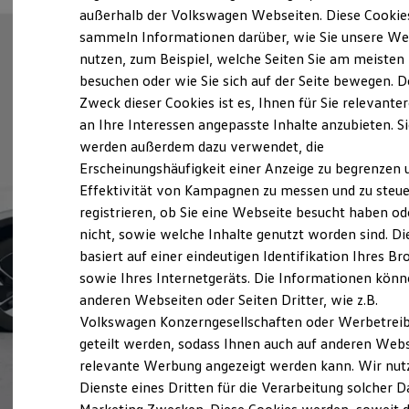
Elektrofahrzeugkonzepte
außerhalb der Volkswagen Webseiten. Diese Cookie
ID. EVERY1
sammeln Informationen darüber, wie Sie unsere We
Reichweite
nutzen, zum Beispiel, welche Seiten Sie am meisten
Reichweite der ID. Modelle
Reichweite im Winter
besuchen oder wie Sie sich auf der Seite bewegen. D
Rekuperation
Zweck dieser Cookies ist es, Ihnen für Sie relevante
Laden
an Ihre Interessen angepasste Inhalte anzubieten. S
Laden unterwegs
Laden Zuhause
werden außerdem dazu verwendet, die
Ladestationen finden
Erscheinungshäufigkeit einer Anzeige zu begrenzen 
Ladezeitensimulator
Effektivität von Kampagnen zu messen und zu steue
Batterie
Sicherheit
registrieren, ob Sie eine Webseite besucht haben od
Garantie und Lebensdauer
nicht, sowie welche Inhalte genutzt worden sind. Di
Nachhaltigkeit
basiert auf einer eindeutigen Identifikation Ihres B
Technologie
Kosten und Kauf
sowie Ihres Internetgeräts. Die Informationen kön
Verbrauchskosten
anderen Webseiten oder Seiten Dritter, wie z.B.
Kaufoptionen
Volkswagen Konzerngesellschaften oder Werbetrei
E-Auto-Förderung
Software und Konnektivität
geteilt werden, sodass Ihnen auch auf anderen Web
Die ID. Software 6
relevante Werbung angezeigt werden kann. Wir nut
ID. Software Versionen und Updates
Dienste eines Dritten für die Verarbeitung solcher D
Digitale Extras
Schnittstellen zu Ihrem ID.