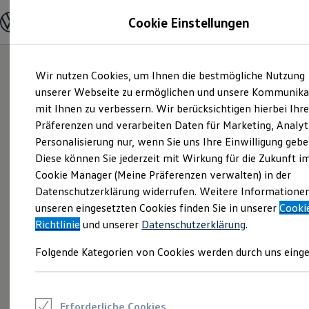
Modelle und Konfigurator
Cookie Einstellungen
Konfigurator
Modelle vergleichen
Konfiguration laden
Zum
Zum
Autosuche
Wir nutzen Cookies, um Ihnen die bestmögliche Nutzung
Hauptinhalt
Footer
Elektroautos
springen
springen
unserer Webseite zu ermöglichen und unsere Kommunika
ENERGY Sondermodelle
Nutzfahrzeuge
mit Ihnen zu verbessern. Wir berücksichtigen hierbei Ihr
SUV und CUV
Präferenzen und verarbeiten Daten für Marketing, Analyt
Familienautos
Personalisierung nur, wenn Sie uns Ihre Einwilligung gebe
Kombis
Kompaktwagen
Diese können Sie jederzeit mit Wirkung für die Zukunft i
Sportwagen
Cookie Manager (Meine Präferenzen verwalten) in der
Schnell verfügbare Fahrzeuge
Angebote und Produkte
Datenschutzerklärung widerrufen. Weitere Informatione
Aktuelle Angebote
unseren eingesetzten Cookies finden Sie in unserer
Cooki
E-Auto-Förderung
Richtlinie
und unserer
Datenschutzerklärung
.
Volkswagen Marktplatz
Die ENERGY Sondermodelle
Folgende Kategorien von Cookies werden durch uns einge
Junge Gebrauchtwagen und Gebrauchtwagen
Volkswagen Zertifizierte Gebrauchtwagen
Elektromobilität bei Gebrauchtwagen
Zubehör- und Serviceangebote
Saisonangebote
Erforderliche Cookies