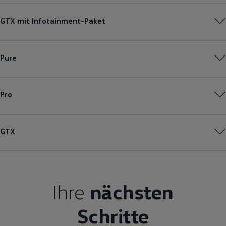
Magazin
Lifestyle
GTX mit Infotainment-Paket
Transport
Familie
Elektromobilität
Volkswagen R
Pure
Pannen- und Unfallhilfe
Volkswagen Kundenbetreuung
Pro
GTX
Ihre
nächsten
Schritte