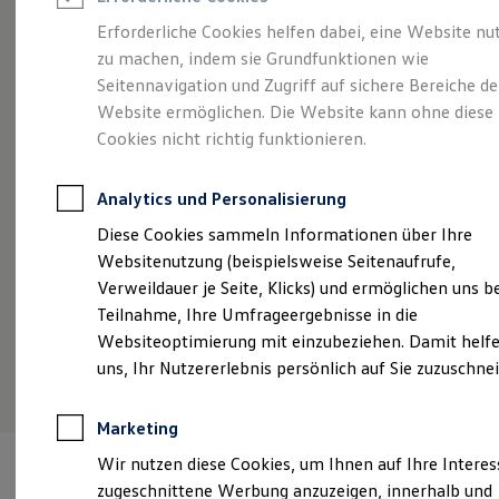
Reifenpakete
Leasing
Erforderliche Cookies helfen dabei, eine Website nu
Leasing-Angebote
zu machen, indem sie Grundfunktionen wie
Stilvollelektrisch.
Der
Gebrauchtwagen Leasing
Seitennavigation und Zugriff auf sichere Bereiche de
Junge Gebrauchtwagen-Leasing
Elektroauto Leasing
Website ermöglichen. Die Website kann ohne diese
ID.5
Kleinwagen-Leasing
Cookies nicht richtig funktionieren.
Leasing ohne Anzahlung
Finanzierung
Autokredit mit Schlussrate
Analytics und Personalisierung
Versicherungen und Garantien
Kfz-Versicherung
Diese Cookies sammeln Informationen über Ihre
Restschuldversicherungen
Websitenutzung (beispielsweise Seitenaufrufe,
Garantien
Verweildauer je Seite, Klicks) und ermöglichen uns b
Wartungsverträge
Geschäftskunden
Teilnahme, Ihre Umfrageergebnisse in die
Professional Class bei Volkswagen
Websiteoptimierung mit einzubeziehen. Damit helfe
Großkunden
(
Impressum & Rechtliches
)
uns, Ihr Nutzererlebnis persönlich auf Sie zuzuschne
Behörden
Direktkunden
Sonderfahrzeuge
Marketing
Anpfiff zum Gewinn
Elektromobilität
Wir nutzen diese Cookies, um Ihnen auf Ihre Intere
Elektroautos
zugeschnittene Werbung anzuzeigen, innerhalb und
ID. Tutorials