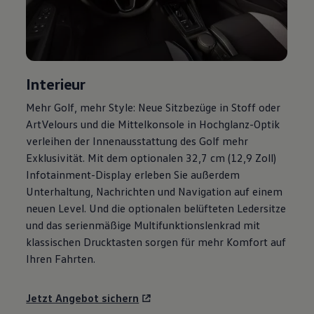
Motorenöl und Flüssigkeiten
Räder und Reifen
Pannen- und Unfallhilfe
Economy Service
Volkswagen Teile
Zubehör
Interieur
Modellspezifisches Zubehör
Schutz und Pflege
Mehr
Golf
, mehr Style: Neue Sitzbezüge in Stoff oder
Transport
ArtVelours und die Mittelkonsole in Hochglanz-Optik
Entertainment und Elektronik
Individualisieren
verleihen der Innenausstattung des
Golf
mehr
Wallbox und Ladekabel
Exklusivität. Mit dem optionalen 32,7 cm (12,9 Zoll)
Digitale Extras
Infotainment-Display erleben Sie außerdem
Dienste für Ihr Modell finden
Volkswagen Apps, Login und Shop
Unterhaltung, Nachrichten und Navigation auf einem
Handy und Fahrzeug verbinden
neuen Level. Und die optionalen belüfteten Ledersitze
Updates für Software, Karten und Radio
und das serienmäßige Multifunktionslenkrad mit
Über Ihr Auto
Vorgängermodelle
klassischen Drucktasten sorgen für mehr Komfort auf
Kundeninformationen
Ihren Fahrten.
Volkswagen Kundenbetreuung
Warn- und Kontrollleuchten
Assistenzsysteme
Jetzt Angebot sichern
Digitale Betriebsanleitung
Live Beratung