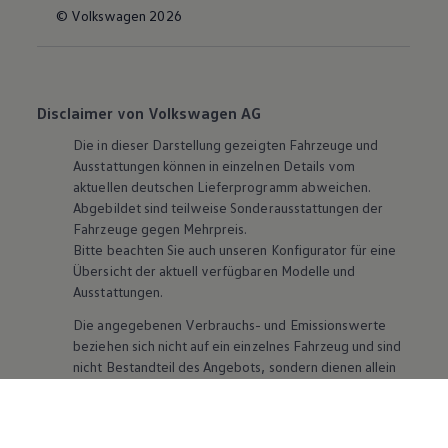
© Volkswagen 2026
Disclaimer von Volkswagen AG
Die in dieser Darstellung gezeigten Fahrzeuge und
Ausstattungen können in einzelnen Details vom
aktuellen deutschen Lieferprogramm abweichen.
Abgebildet sind teilweise Sonderausstattungen der
Fahrzeuge gegen Mehrpreis.
Bitte beachten Sie auch unseren Konfigurator für eine
Übersicht der aktuell verfügbaren Modelle und
Ausstattungen.
Die angegebenen Verbrauchs- und Emissionswerte
beziehen sich nicht auf ein einzelnes Fahrzeug und sind
nicht Bestandteil des Angebots, sondern dienen allein
Vergleichszwecken zwischen den verschiedenen
Fahrzeugtypen. Zusatzausstattungen und
Zubehör
(Anbauteile, Reifenformat usw.) können relevante