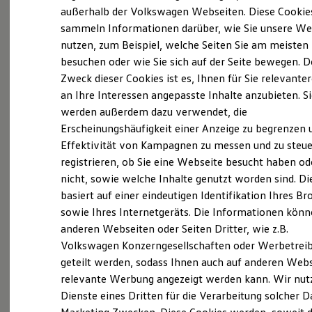
Elektrofahrzeugkonzepte
außerhalb der Volkswagen Webseiten. Diese Cookie
ID. EVERY1
sammeln Informationen darüber, wie Sie unsere We
Reichweite
nutzen, zum Beispiel, welche Seiten Sie am meisten
Reichweite der ID. Modelle
Reichweite im Winter
besuchen oder wie Sie sich auf der Seite bewegen. D
Rekuperation
Zweck dieser Cookies ist es, Ihnen für Sie relevante
Laden
an Ihre Interessen angepasste Inhalte anzubieten. S
Laden unterwegs
Laden Zuhause
werden außerdem dazu verwendet, die
Ladestationen finden
Erscheinungshäufigkeit einer Anzeige zu begrenzen 
Ladezeitensimulator
Effektivität von Kampagnen zu messen und zu steue
Batterie
Sicherheit
registrieren, ob Sie eine Webseite besucht haben od
Garantie und Lebensdauer
nicht, sowie welche Inhalte genutzt worden sind. Di
Nachhaltigkeit
basiert auf einer eindeutigen Identifikation Ihres B
Technologie
Exterieur
Kosten und Kauf
sowie Ihres Internetgeräts. Die Informationen kön
Verbrauchskosten
anderen Webseiten oder Seiten Dritter, wie z.B.
Harmonisch aufeinander abgestimmt: Mit
Kaufoptionen
Volkswagen Konzerngesellschaften oder Werbetrei
E-Auto-Förderung
beleuchtendem
Volkswagen
Logo und schnittigen
Software und Konnektivität
geteilt werden, sodass Ihnen auch auf anderen Web
Frontstoßfängern weiß der
Golf
optisch zu
Die ID. Software 6
relevante Werbung angezeigt werden kann. Wir nut
überzeugen. Auch die neuen Scheinwerfer und
ID. Software Versionen und Updates
Dienste eines Dritten für die Verarbeitung solcher D
Digitale Extras
Rückleuchten mit optionalen dynamischen
Schnittstellen zu Ihrem ID.