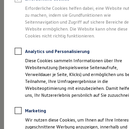
Reifenpakete
Leasing
Erforderliche Cookies helfen dabei, eine Website nu
Leasing-Angebote
zu machen, indem sie Grundfunktionen wie
Eine Klasse für sich.
Gebrauchtwagen Leasing
Seitennavigation und Zugriff auf sichere Bereiche de
Junge Gebrauchtwagen-Leasing
Elektroauto Leasing
Website ermöglichen. Die Website kann ohne diese
Der Golf.
Kleinwagen-Leasing
Cookies nicht richtig funktionieren.
Leasing ohne Anzahlung
Finanzierung
Autokredit mit Schlussrate
Analytics und Personalisierung
Versicherungen und Garantien
Kfz-Versicherung
Diese Cookies sammeln Informationen über Ihre
Restschuldversicherungen
Websitenutzung (beispielsweise Seitenaufrufe,
Garantien
Verweildauer je Seite, Klicks) und ermöglichen uns b
Wartungsverträge
Geschäftskunden
Teilnahme, Ihre Umfrageergebnisse in die
Professional Class bei Volkswagen
Websiteoptimierung mit einzubeziehen. Damit helfe
Großkunden
(
Impressum & Rechtliches
)
uns, Ihr Nutzererlebnis persönlich auf Sie zuzuschne
Behörden
Direktkunden
Sonderfahrzeuge
Marketing
Anpfiff zum Gewinn
Details des Golf
Elektromobilität
Wir nutzen diese Cookies, um Ihnen auf Ihre Intere
Elektroautos
zugeschnittene Werbung anzuzeigen, innerhalb und
ID. Tutorials