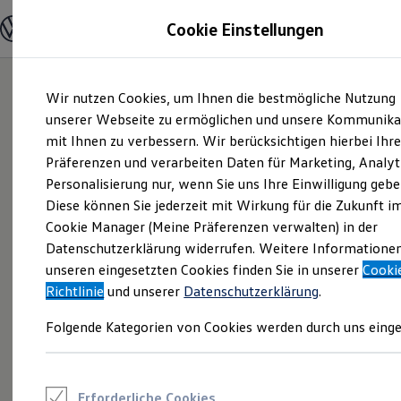
Modelle und Konfigurator
Cookie Einstellungen
Konfigurator
Modelle vergleichen
Konfiguration laden
Zum
Zum
Autosuche
Wir nutzen Cookies, um Ihnen die bestmögliche Nutzung
Hauptinhalt
Footer
Elektroautos
springen
springen
unserer Webseite zu ermöglichen und unsere Kommunika
ENERGY Sondermodelle
Nutzfahrzeuge
mit Ihnen zu verbessern. Wir berücksichtigen hierbei Ihr
SUV und CUV
Präferenzen und verarbeiten Daten für Marketing, Analyt
Familienautos
Personalisierung nur, wenn Sie uns Ihre Einwilligung gebe
Kombis
Kompaktwagen
Diese können Sie jederzeit mit Wirkung für die Zukunft i
Sportwagen
Cookie Manager (Meine Präferenzen verwalten) in der
Schnell verfügbare Fahrzeuge
Angebote und Produkte
Datenschutzerklärung widerrufen. Weitere Informatione
Aktuelle Angebote
unseren eingesetzten Cookies finden Sie in unserer
Cooki
E-Auto-Förderung
Richtlinie
und unserer
Datenschutzerklärung
.
Volkswagen Marktplatz
Die ENERGY Sondermodelle
Folgende Kategorien von Cookies werden durch uns einge
Junge Gebrauchtwagen und Gebrauchtwagen
Volkswagen Zertifizierte Gebrauchtwagen
Elektromobilität bei Gebrauchtwagen
Zubehör- und Serviceangebote
Saisonangebote
Erforderliche Cookies