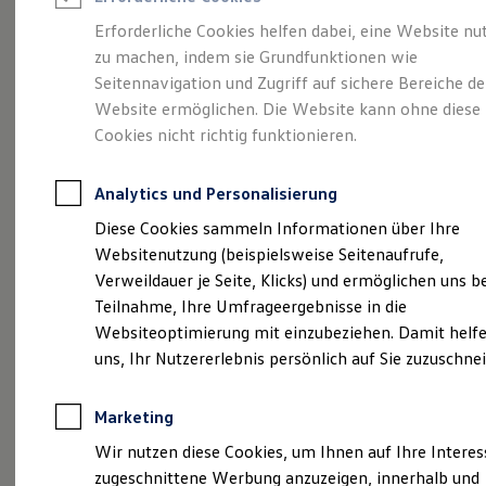
Reifenpakete
Leasing
Erforderliche Cookies helfen dabei, eine Website nu
Leasing-Angebote
zu machen, indem sie Grundfunktionen wie
Die ENERGY
Gebrauchtwagen Leasing
Seitennavigation und Zugriff auf sichere Bereiche de
Junge Gebrauchtwagen-Leasing
Elektroauto Leasing
Website ermöglichen. Die Website kann ohne diese
Sondermodelle
Kleinwagen-Leasing
Cookies nicht richtig funktionieren.
Leasing ohne Anzahlung
Finanzierung
Autokredit mit Schlussrate
Analytics und Personalisierung
Versicherungen und Garantien
Kfz-Versicherung
Diese Cookies sammeln Informationen über Ihre
Restschuldversicherungen
Websitenutzung (beispielsweise Seitenaufrufe,
Garantien
Verweildauer je Seite, Klicks) und ermöglichen uns b
Wartungsverträge
Geschäftskunden
Teilnahme, Ihre Umfrageergebnisse in die
Professional Class bei Volkswagen
Websiteoptimierung mit einzubeziehen. Damit helfe
Großkunden
uns, Ihr Nutzererlebnis persönlich auf Sie zuzuschne
Behörden
Direktkunden
Sonderfahrzeuge
Marketing
Anpfiff zum Gewinn
(
Impressum & Rechtliches
)
Elektromobilität
Wir nutzen diese Cookies, um Ihnen auf Ihre Intere
Elektroautos
zugeschnittene Werbung anzuzeigen, innerhalb und
ID. Tutorials