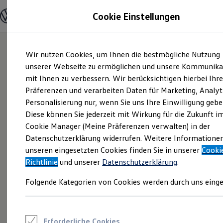
Modelle und Konfigurator
Cookie Einstellungen
Konfigurator
Modelle vergleichen
Konfiguration laden
Zum
Zum
Autosuche
Wir nutzen Cookies, um Ihnen die bestmögliche Nutzung
Hauptinhalt
Footer
Elektroautos
springen
springen
unserer Webseite zu ermöglichen und unsere Kommunika
ENERGY Sondermodelle
Nutzfahrzeuge
mit Ihnen zu verbessern. Wir berücksichtigen hierbei Ihr
SUV und CUV
Präferenzen und verarbeiten Daten für Marketing, Analyt
Familienautos
Personalisierung nur, wenn Sie uns Ihre Einwilligung gebe
Kombis
Kompaktwagen
Diese können Sie jederzeit mit Wirkung für die Zukunft i
Sportwagen
Cookie Manager (Meine Präferenzen verwalten) in der
Schnell verfügbare Fahrzeuge
Angebote und Produkte
Datenschutzerklärung widerrufen. Weitere Informatione
Aktuelle Angebote
unseren eingesetzten Cookies finden Sie in unserer
Cooki
E-Auto-Förderung
Richtlinie
und unserer
Datenschutzerklärung
.
Volkswagen Marktplatz
Die ENERGY Sondermodelle
Folgende Kategorien von Cookies werden durch uns einge
Junge Gebrauchtwagen und Gebrauchtwagen
Volkswagen Zertifizierte Gebrauchtwagen
Elektromobilität bei Gebrauchtwagen
Zubehör- und Serviceangebote
Saisonangebote
Erforderliche Cookies