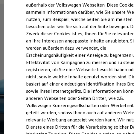
Elektrofahrzeugkonzepte
außerhalb der Volkswagen Webseiten. Diese Cookie
ID. EVERY1
sammeln Informationen darüber, wie Sie unsere We
Reichweite
nutzen, zum Beispiel, welche Seiten Sie am meisten
Reichweite der ID. Modelle
Reichweite im Winter
besuchen oder wie Sie sich auf der Seite bewegen. D
Rekuperation
Zweck dieser Cookies ist es, Ihnen für Sie relevante
Laden
an Ihre Interessen angepasste Inhalte anzubieten. S
Laden unterwegs
Laden Zuhause
werden außerdem dazu verwendet, die
Ladestationen finden
Erscheinungshäufigkeit einer Anzeige zu begrenzen 
Ladezeitensimulator
Effektivität von Kampagnen zu messen und zu steue
Batterie
Sicherheit
registrieren, ob Sie eine Webseite besucht haben od
Garantie und Lebensdauer
nicht, sowie welche Inhalte genutzt worden sind. Di
Nachhaltigkeit
basiert auf einer eindeutigen Identifikation Ihres B
Technologie
Kosten und Kauf
sowie Ihres Internetgeräts. Die Informationen kön
Verbrauchskosten
anderen Webseiten oder Seiten Dritter, wie z.B.
Kaufoptionen
Volkswagen Konzerngesellschaften oder Werbetrei
E-Auto-Förderung
Software und Konnektivität
geteilt werden, sodass Ihnen auch auf anderen Web
Die ID. Software 6
relevante Werbung angezeigt werden kann. Wir nut
ID. Software Versionen und Updates
Dienste eines Dritten für die Verarbeitung solcher D
Digitale Extras
Schnittstellen zu Ihrem ID.