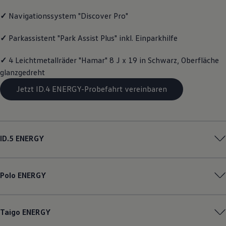
Motorenöl und Flüssigkeiten
✓
Navigationssystem "Discover Pro"
Räder und Reifen
Pannen- und Unfallhilfe
Economy Service
✓
Parkassistent "Park Assist Plus" inkl. Einparkhilfe
Volkswagen Teile
Zubehör
✓
4 Leichtmetallräder "Hamar" 8 J x 19 in Schwarz, Oberfläche
Modellspezifisches Zubehör
Schutz und Pflege
glanzgedreht
Transport
Jetzt ID.4 ENERGY-Probefahrt vereinbaren
Entertainment und Elektronik
Individualisieren
Wallbox und Ladekabel
Digitale Extras
Dienste für Ihr Modell finden
Volkswagen Apps, Login und Shop
ID.5
ENERGY
Handy und Fahrzeug verbinden
Updates für Software, Karten und Radio
Über Ihr Auto
Vorgängermodelle
Polo
ENERGY
Kundeninformationen
Volkswagen Kundenbetreuung
Warn- und Kontrollleuchten
Assistenzsysteme
Taigo
ENERGY
Digitale Betriebsanleitung
Live Beratung