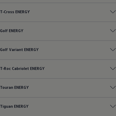
Magazin
Lifestyle
T‑Cross
ENERGY
Transport
Familie
Elektromobilität
Volkswagen R
Golf
ENERGY
Pannen- und Unfallhilfe
Volkswagen Kundenbetreuung
Golf
Variant
ENERGY
T‑Roc
Cabriolet
ENERGY
Touran
ENERGY
Tiguan
ENERGY