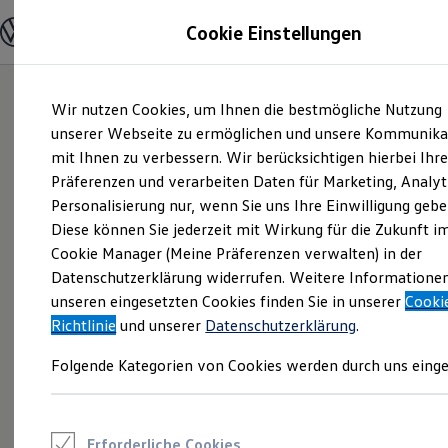
Modelle und Konfigurator
Cookie Einstellungen
Konfigurator
Modelle vergleichen
Konfiguration laden
Zum
Zum
Autosuche
Wir nutzen Cookies, um Ihnen die bestmögliche Nutzung
Hauptinhalt
Footer
Elektroautos
springen
springen
unserer Webseite zu ermöglichen und unsere Kommunika
ENERGY Sondermodelle
Nutzfahrzeuge
mit Ihnen zu verbessern. Wir berücksichtigen hierbei Ihr
SUV und CUV
Präferenzen und verarbeiten Daten für Marketing, Analyt
Familienautos
Personalisierung nur, wenn Sie uns Ihre Einwilligung gebe
Kombis
Kompaktwagen
Diese können Sie jederzeit mit Wirkung für die Zukunft i
Sportwagen
Cookie Manager (Meine Präferenzen verwalten) in der
Schnell verfügbare Fahrzeuge
Angebote und Produkte
Datenschutzerklärung widerrufen. Weitere Informatione
Aktuelle Angebote
unseren eingesetzten Cookies finden Sie in unserer
Cooki
E-Auto-Förderung
Richtlinie
und unserer
Datenschutzerklärung
.
Volkswagen Marktplatz
Die ENERGY Sondermodelle
Folgende Kategorien von Cookies werden durch uns einge
Junge Gebrauchtwagen und Gebrauchtwagen
Volkswagen Zertifizierte Gebrauchtwagen
Elektromobilität bei Gebrauchtwagen
Zubehör- und Serviceangebote
Saisonangebote
Erforderliche Cookies