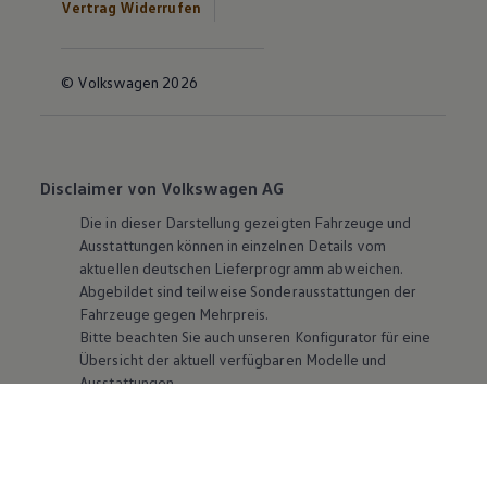
Vertrag Widerrufen
© Volkswagen 2026
Disclaimer von Volkswagen AG
Die in dieser Darstellung gezeigten Fahrzeuge und
Ausstattungen können in einzelnen Details vom
aktuellen deutschen Lieferprogramm abweichen.
Abgebildet sind teilweise Sonderausstattungen der
Fahrzeuge gegen Mehrpreis.
Bitte beachten Sie auch unseren Konfigurator für eine
Übersicht der aktuell verfügbaren Modelle und
Ausstattungen.
Die angegebenen Verbrauchs- und Emissionswerte
beziehen sich nicht auf ein einzelnes Fahrzeug und sind
nicht Bestandteil des Angebots, sondern dienen allein
Vergleichszwecken zwischen den verschiedenen