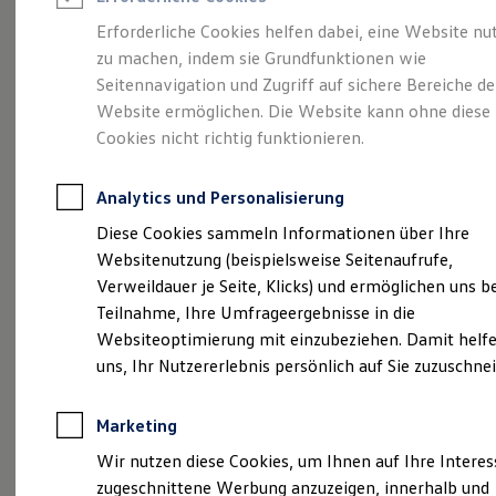
Reifenpakete
Leasing
Erforderliche Cookies helfen dabei, eine Website nu
Leasing-Angebote
zu machen, indem sie Grundfunktionen wie
Voll im Leben.
Gebrauchtwagen Leasing
Seitennavigation und Zugriff auf sichere Bereiche de
Junge Gebrauchtwagen-Leasing
Elektroauto Leasing
Website ermöglichen. Die Website kann ohne diese
Vollelektrisch.
Der
Kleinwagen-Leasing
Cookies nicht richtig funktionieren.
Leasing ohne Anzahlung
ID.3
Finanzierung
Autokredit mit Schlussrate
Analytics und Personalisierung
Versicherungen und Garantien
Kfz-Versicherung
Diese Cookies sammeln Informationen über Ihre
Restschuldversicherungen
Websitenutzung (beispielsweise Seitenaufrufe,
Garantien
Verweildauer je Seite, Klicks) und ermöglichen uns b
Wartungsverträge
Geschäftskunden
Teilnahme, Ihre Umfrageergebnisse in die
Professional Class bei Volkswagen
Websiteoptimierung mit einzubeziehen. Damit helfe
Großkunden
uns, Ihr Nutzererlebnis persönlich auf Sie zuzuschne
Behörden
Direktkunden
Sonderfahrzeuge
Marketing
Anpfiff zum Gewinn
(
Impressum & Rechtliches
)
Elektromobilität
Wir nutzen diese Cookies, um Ihnen auf Ihre Intere
Elektroautos
zugeschnittene Werbung anzuzeigen, innerhalb und
ID. Tutorials