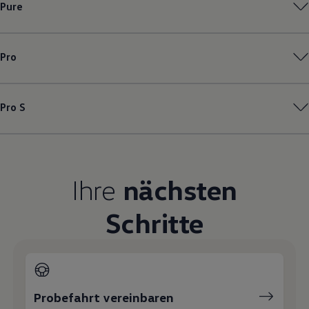
Pure
Magazin
Lifestyle
Transport
Familie
Pro
Elektromobilität
Volkswagen R
Pannen- und Unfallhilfe
Volkswagen Kundenbetreuung
Pro S
Ihre
nächsten
Schritte
Probefahrt vereinbaren