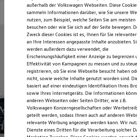
Elektrofahrzeugkonzepte
außerhalb der Volkswagen Webseiten. Diese Cookie
ID. EVERY1
sammeln Informationen darüber, wie Sie unsere We
Reichweite
nutzen, zum Beispiel, welche Seiten Sie am meisten
Reichweite der ID. Modelle
Reichweite im Winter
besuchen oder wie Sie sich auf der Seite bewegen. D
Rekuperation
Zweck dieser Cookies ist es, Ihnen für Sie relevante
Laden
an Ihre Interessen angepasste Inhalte anzubieten. S
Laden unterwegs
Laden Zuhause
werden außerdem dazu verwendet, die
Ladestationen finden
Erscheinungshäufigkeit einer Anzeige zu begrenzen 
Ladezeitensimulator
Effektivität von Kampagnen zu messen und zu steue
Batterie
Sicherheit
registrieren, ob Sie eine Webseite besucht haben od
Garantie und Lebensdauer
nicht, sowie welche Inhalte genutzt worden sind. Di
Nachhaltigkeit
basiert auf einer eindeutigen Identifikation Ihres B
Technologie
Kosten und Kauf
sowie Ihres Internetgeräts. Die Informationen kön
Verbrauchskosten
anderen Webseiten oder Seiten Dritter, wie z.B.
Kaufoptionen
Volkswagen Konzerngesellschaften oder Werbetrei
E-Auto-Förderung
Software und Konnektivität
geteilt werden, sodass Ihnen auch auf anderen Web
Die ID. Software 6
relevante Werbung angezeigt werden kann. Wir nut
ID. Software Versionen und Updates
Dienste eines Dritten für die Verarbeitung solcher D
Digitale Extras
Schnittstellen zu Ihrem ID.