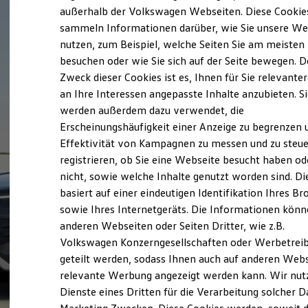
Elektrofahrzeugkonzepte
außerhalb der Volkswagen Webseiten. Diese Cookie
ID. EVERY1
sammeln Informationen darüber, wie Sie unsere We
Reichweite
nutzen, zum Beispiel, welche Seiten Sie am meisten
Reichweite der ID. Modelle
Reichweite im Winter
besuchen oder wie Sie sich auf der Seite bewegen. D
Rekuperation
Zweck dieser Cookies ist es, Ihnen für Sie relevante
Laden
an Ihre Interessen angepasste Inhalte anzubieten. S
Laden unterwegs
Laden Zuhause
werden außerdem dazu verwendet, die
Ladestationen finden
Erscheinungshäufigkeit einer Anzeige zu begrenzen 
Ladezeitensimulator
Effektivität von Kampagnen zu messen und zu steue
Batterie
Sicherheit
registrieren, ob Sie eine Webseite besucht haben od
Garantie und Lebensdauer
nicht, sowie welche Inhalte genutzt worden sind. Di
Nachhaltigkeit
basiert auf einer eindeutigen Identifikation Ihres B
Technologie
Kosten und Kauf
sowie Ihres Internetgeräts. Die Informationen kön
Verbrauchskosten
anderen Webseiten oder Seiten Dritter, wie z.B.
Kaufoptionen
Volkswagen Konzerngesellschaften oder Werbetrei
E-Auto-Förderung
Software und Konnektivität
geteilt werden, sodass Ihnen auch auf anderen Web
Die ID. Software 6
relevante Werbung angezeigt werden kann. Wir nut
ID. Software Versionen und Updates
Dienste eines Dritten für die Verarbeitung solcher D
Digitale Extras
Schnittstellen zu Ihrem ID.