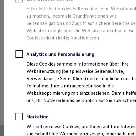
Reifenpakete
Leasing
Erforderliche Cookies helfen dabei, eine Website nu
Leasing-Angebote
zu machen, indem sie Grundfunktionen wie
Mehr Raum für alle(s).
Gebrauchtwagen Leasing
Seitennavigation und Zugriff auf sichere Bereiche de
Junge Gebrauchtwagen-Leasing
Elektroauto Leasing
Website ermöglichen. Die Website kann ohne diese
Der Tayron.
Kleinwagen-Leasing
Cookies nicht richtig funktionieren.
Leasing ohne Anzahlung
Finanzierung
Autokredit mit Schlussrate
Analytics und Personalisierung
Versicherungen und Garantien
Kfz-Versicherung
Diese Cookies sammeln Informationen über Ihre
Restschuldversicherungen
Websitenutzung (beispielsweise Seitenaufrufe,
Garantien
Verweildauer je Seite, Klicks) und ermöglichen uns b
Wartungsverträge
Geschäftskunden
Teilnahme, Ihre Umfrageergebnisse in die
Professional Class bei Volkswagen
Websiteoptimierung mit einzubeziehen. Damit helfe
Großkunden
uns, Ihr Nutzererlebnis persönlich auf Sie zuzuschne
Behörden
(
Impressum & Rechtliches
)
Direktkunden
Sonderfahrzeuge
Marketing
Anpfiff zum Gewinn
Elektromobilität
Wir nutzen diese Cookies, um Ihnen auf Ihre Intere
Elektroautos
zugeschnittene Werbung anzuzeigen, innerhalb und
ID. Tutorials