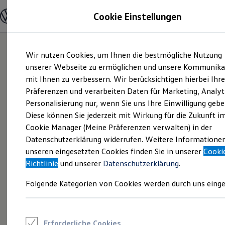
Modelle und Konfigurator
Cookie Einstellungen
Konfigurator
Modelle vergleichen
Konfiguration laden
Zum
Zum
Autosuche
Wir nutzen Cookies, um Ihnen die bestmögliche Nutzung
Hauptinhalt
Footer
Elektroautos
springen
springen
unserer Webseite zu ermöglichen und unsere Kommunika
ENERGY Sondermodelle
Nutzfahrzeuge
mit Ihnen zu verbessern. Wir berücksichtigen hierbei Ihr
SUV und CUV
Präferenzen und verarbeiten Daten für Marketing, Analyt
Familienautos
Personalisierung nur, wenn Sie uns Ihre Einwilligung gebe
Kombis
Kompaktwagen
Diese können Sie jederzeit mit Wirkung für die Zukunft i
Sportwagen
Cookie Manager (Meine Präferenzen verwalten) in der
Schnell verfügbare Fahrzeuge
Angebote und Produkte
Datenschutzerklärung widerrufen. Weitere Informatione
Aktuelle Angebote
unseren eingesetzten Cookies finden Sie in unserer
Cooki
E-Auto-Förderung
Richtlinie
und unserer
Datenschutzerklärung
.
Volkswagen Marktplatz
Die ENERGY Sondermodelle
Folgende Kategorien von Cookies werden durch uns einge
Junge Gebrauchtwagen und Gebrauchtwagen
Volkswagen Zertifizierte Gebrauchtwagen
Elektromobilität bei Gebrauchtwagen
Zubehör- und Serviceangebote
Saisonangebote
Erforderliche Cookies