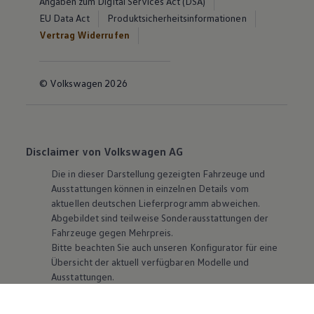
Angaben zum Digital Services Act (DSA)
EU Data Act
Produktsicherheitsinformationen
Vertrag Widerrufen
© Volkswagen 2026
Disclaimer von Volkswagen AG
Die in dieser Darstellung gezeigten Fahrzeuge und
Ausstattungen können in einzelnen Details vom
aktuellen deutschen Lieferprogramm abweichen.
Abgebildet sind teilweise Sonderausstattungen der
Fahrzeuge gegen Mehrpreis.
Bitte beachten Sie auch unseren Konfigurator für eine
Übersicht der aktuell verfügbaren Modelle und
Ausstattungen.
Die angegebenen Verbrauchs- und Emissionswerte