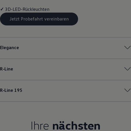
Magazin
✓
3D-LED-Rückleuchten
Lifestyle
Transport
Jetzt Probefahrt vereinbaren
Familie
Elektromobilität
Volkswagen R
Pannen- und Unfallhilfe
Volkswagen Kundenbetreuung
Elegance
R‑Line
R‑Line
195
Ihre
nächsten