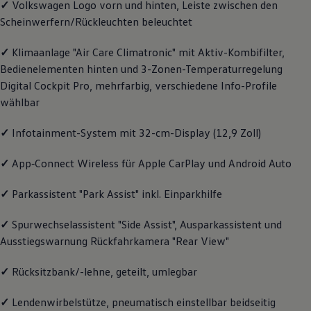
✓
Volkswagen
Logo vorn und hinten, Leiste zwischen den
Motorenöl und Flüssigkeiten
Scheinwerfern/Rückleuchten beleuchtet
Räder und Reifen
Pannen- und Unfallhilfe
Economy Service
✓
Klimaanlage "Air Care Climatronic" mit Aktiv-Kombifilter,
Volkswagen Teile
Bedienelementen hinten und 3-Zonen-Temperaturregelung
Zubehör
Digital Cockpit Pro, mehrfarbig, verschiedene Info-Profile
Modellspezifisches Zubehör
Schutz und Pflege
wählbar
Transport
Entertainment und Elektronik
✓
Infotainment-System mit 32-cm-Display (12,9 Zoll)
Individualisieren
Wallbox und Ladekabel
Digitale Extras
✓
App‑Connect
Wireless für Apple
CarPlay
und
Android
Auto
Dienste für Ihr Modell finden
Volkswagen Apps, Login und Shop
✓
Parkassistent "Park Assist" inkl. Einparkhilfe
Handy und Fahrzeug verbinden
Updates für Software, Karten und Radio
Über Ihr Auto
✓
Spurwechselassistent "Side Assist", Ausparkassistent und
Vorgängermodelle
Ausstiegswarnung Rückfahrkamera "Rear View"
Kundeninformationen
Volkswagen Kundenbetreuung
✓
Rücksitzbank/-lehne, geteilt, umlegbar
Warn- und Kontrollleuchten
Assistenzsysteme
Digitale Betriebsanleitung
✓
Lendenwirbelstütze, pneumatisch einstellbar beidseitig
Live Beratung