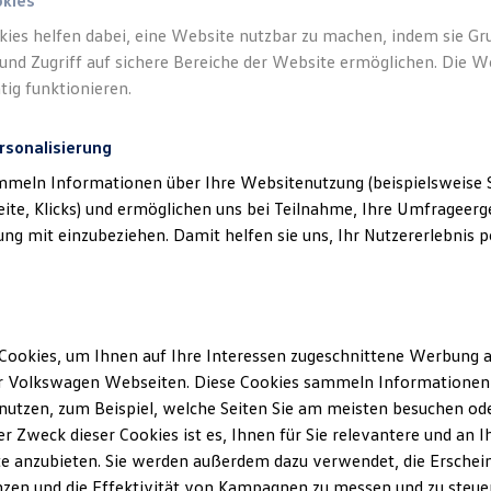
okies
kies helfen dabei, eine Website nutzbar zu machen, indem sie G
und Zugriff auf sichere Bereiche der Website ermöglichen. Die W
tig funktionieren.
rsonalisierung
mmeln Informationen über Ihre Websitenutzung (beispielsweise S
eite, Klicks) und ermöglichen uns bei Teilnahme, Ihre Umfrageerge
g mit einzubeziehen. Damit helfen sie uns, Ihr Nutzererlebnis pe
Cookies, um Ihnen auf Ihre Interessen zugeschnittene Werbung a
r Volkswagen Webseiten. Diese Cookies sammeln Informationen 
utzen, zum Beispiel, welche Seiten Sie am meisten besuchen oder
r Zweck dieser Cookies ist es, Ihnen für Sie relevantere und an I
e anzubieten. Sie werden außerdem dazu verwendet, die Erschein
Trend
zen und die Effektivität von Kampagnen zu messen und zu steuern