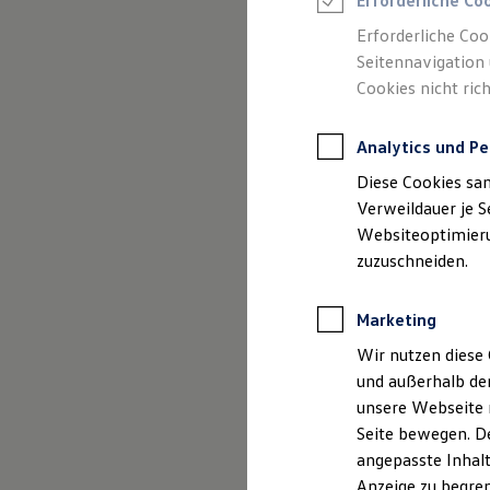
Erforderliche Co
Reifenpakete
Leasing
Erforderliche Coo
Leasing-Angebote
Seitennavigation 
Gebrauchtwagen Leasing
Cookies nicht rich
Junge Gebrauchtwagen-Leasing
Elektroauto Leasing
Kleinwagen-Leasing
Analytics und Pe
Leasing ohne Anzahlung
Finanzierung
Diese Cookies sa
Autokredit mit Schlussrate
(
Impressum & Rechtliches
)
Versicherungen und Garantien
Verweildauer je S
Kfz-Versicherung
Websiteoptimierun
Restschuldversicherungen
zuzuschneiden.
Garantien
Wartungsverträge
Geschäftskunden
Marketing
Professional Class bei Volkswagen
Großkunden
Wir nutzen diese 
Behörden
und außerhalb de
Direktkunden
Sonderfahrzeuge
unsere Webseite n
Anpfiff zum Gewinn
Seite bewegen. De
Elektromobilität
angepasste Inhalt
Elektroautos
ID. Tutorials
Anzeige zu begren