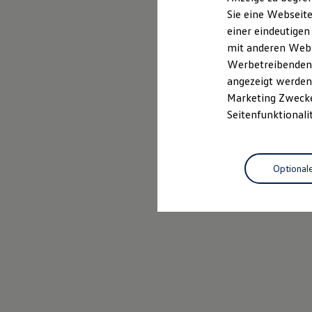
Elektrofahrzeugkonzepte
Sie eine Webseite
ID. EVERY1
einer eindeutigen
Reichweite
Reichweite der ID. Modelle
mit anderen Webse
Reichweite im Winter
Werbetreibenden,
Rekuperation
angezeigt werden 
Laden
Laden unterwegs
Marketing Zwecken
Laden Zuhause
Seitenfunktionali
Ladestationen finden
Ladezeitensimulator
Batterie
Sicherheit
Optional
Garantie und Lebensdauer
Nachhaltigkeit
Technologie
Kosten und Kauf
Verbrauchskosten
Kaufoptionen
E-Auto-Förderung
Software und Konnektivität
Die ID. Software 6
ID. Software Versionen und Updates
Digitale Extras
Schnittstellen zu Ihrem ID.