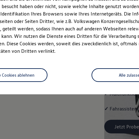
Trend
 besucht haben oder nicht, sowie welche Inhalte genutzt worden s
 Identifikation Ihres Browsers sowie Ihres Internetgeräts. Die 
Cleverer Einstie
iten oder Seiten Dritter, wie z.B. Volkswagen Konzerngesellsch
 geteilt werden, sodass Ihnen auch auf anderen Webseiten rel
✓
Radio "Compo
kann. Wir nutzen die Dienste eines Dritten für die Verarbeitung 
. Diese Cookies werden, soweit dies zweckdienlich ist, oftmals
✓
Notruf
-
Servic
täten von Dritten verlinkt.
ggf. VW
-
Connec
✓
Notbremsassis
e Cookies ablehnen
Alle zulass
210 km/h)
✓
Multifunktion
✓
Fahrassistent
Jetzt Probe