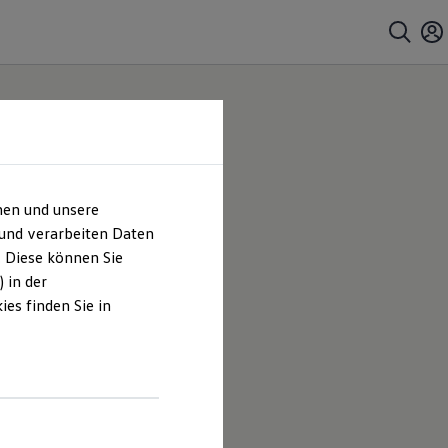
hen und unsere
 und verarbeiten Daten
. Diese können Sie
 in der
es finden Sie in