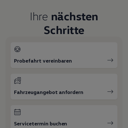
Magazin
Lifestyle
Ihre
nächsten
Transport
Familie
Schritte
Elektromobilität
Volkswagen R
Pannen- und Unfallhilfe
Volkswagen Kundenbetreuung
Probefahrt vereinbaren
Fahrzeugangebot anfordern
Servicetermin buchen