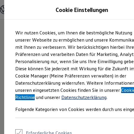
Modelle und Konfigurator
Cookie Einstellungen
Konfigurator
Modelle vergleichen
Konfiguration laden
Zum
Zum
Autosuche
Wir nutzen Cookies, um Ihnen die bestmögliche Nutzung
Hauptinhalt
Footer
Elektroautos
springen
springen
unserer Webseite zu ermöglichen und unsere Kommunika
ENERGY Sondermodelle
Nutzfahrzeuge
mit Ihnen zu verbessern. Wir berücksichtigen hierbei Ihr
SUV und CUV
Präferenzen und verarbeiten Daten für Marketing, Analyt
Familienautos
Personalisierung nur, wenn Sie uns Ihre Einwilligung gebe
Kombis
Kompaktwagen
Diese können Sie jederzeit mit Wirkung für die Zukunft i
Sportwagen
Cookie Manager (Meine Präferenzen verwalten) in der
Schnell verfügbare Fahrzeuge
Angebote und Produkte
Datenschutzerklärung widerrufen. Weitere Informatione
Aktuelle Angebote
unseren eingesetzten Cookies finden Sie in unserer
Cooki
E-Auto-Förderung
Richtlinie
und unserer
Datenschutzerklärung
.
Volkswagen Marktplatz
Die ENERGY Sondermodelle
Folgende Kategorien von Cookies werden durch uns einge
Junge Gebrauchtwagen und Gebrauchtwagen
Volkswagen Zertifizierte Gebrauchtwagen
Elektromobilität bei Gebrauchtwagen
Zubehör- und Serviceangebote
Saisonangebote
Erforderliche Cookies