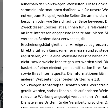
Elektrofahrzeugkonzepte
außerhalb der Volkswagen Webseiten. Diese Cookie
ID. EVERY1
sammeln Informationen darüber, wie Sie unsere We
Reichweite
nutzen, zum Beispiel, welche Seiten Sie am meisten
Reichweite der ID. Modelle
Reichweite im Winter
besuchen oder wie Sie sich auf der Seite bewegen. D
Rekuperation
Zweck dieser Cookies ist es, Ihnen für Sie relevante
Laden
an Ihre Interessen angepasste Inhalte anzubieten. S
Laden unterwegs
Laden Zuhause
werden außerdem dazu verwendet, die
Ladestationen finden
Erscheinungshäufigkeit einer Anzeige zu begrenzen 
Ladezeitensimulator
Effektivität von Kampagnen zu messen und zu steue
Batterie
Sicherheit
registrieren, ob Sie eine Webseite besucht haben od
Garantie und Lebensdauer
nicht, sowie welche Inhalte genutzt worden sind. Di
Nachhaltigkeit
basiert auf einer eindeutigen Identifikation Ihres B
Technologie
Kosten und Kauf
sowie Ihres Internetgeräts. Die Informationen kön
Verbrauchskosten
anderen Webseiten oder Seiten Dritter, wie z.B.
Kaufoptionen
Volkswagen Konzerngesellschaften oder Werbetrei
E-Auto-Förderung
Software und Konnektivität
geteilt werden, sodass Ihnen auch auf anderen Web
Die ID. Software 6
relevante Werbung angezeigt werden kann. Wir nut
ID. Software Versionen und Updates
Dienste eines Dritten für die Verarbeitung solcher D
Digitale Extras
Schnittstellen zu Ihrem ID.