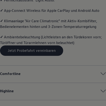
Motorenöl und Flüssigkeiten
Räder und Reifen
✓
App‑Connect
Wireless für Apple
CarPlay
und
Android
Auto
Pannen- und Unfallhilfe
Economy Service
Volkswagen Teile
✓
Klimaanlage "Air Care Climatronic" mit Aktiv-Kombifilter,
Zubehör
Bedienelementen hinten und 3-Zonen-Temperaturregelung
Modellspezifisches Zubehör
Schutz und Pflege
✓
Ambientebeleuchtung (Lichtleisten an den Türdekoren vorn;
Transport
Entertainment und Elektronik
Türöffner und Türarmlehnen vorn beleuchtet)
Individualisieren
Wallbox und Ladekabel
Jetzt Probefahrt vereinbaren
Digitale Extras
Dienste für Ihr Modell finden
Volkswagen Apps, Login und Shop
Handy und Fahrzeug verbinden
Updates für Software, Karten und Radio
Comfortline
Über Ihr Auto
Vorgängermodelle
Kundeninformationen
Volkswagen Kundenbetreuung
Highline
Warn- und Kontrollleuchten
Assistenzsysteme
Digitale Betriebsanleitung
Live Beratung