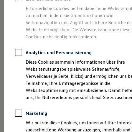
Reifenpakete
Leasing
Erforderliche Cookies helfen dabei, eine Website nu
Leasing-Angebote
zu machen, indem sie Grundfunktionen wie
Vielseitig, komfortabel,
Gebrauchtwagen Leasing
Seitennavigation und Zugriff auf sichere Bereiche de
Junge Gebrauchtwagen-Leasing
Elektroauto Leasing
Website ermöglichen. Die Website kann ohne diese
leistungsstark.
Der
Kleinwagen-Leasing
Cookies nicht richtig funktionieren.
Leasing ohne Anzahlung
Touran.
Finanzierung
Autokredit mit Schlussrate
Analytics und Personalisierung
Versicherungen und Garantien
Kfz-Versicherung
Diese Cookies sammeln Informationen über Ihre
Restschuldversicherungen
Websitenutzung (beispielsweise Seitenaufrufe,
Garantien
Verweildauer je Seite, Klicks) und ermöglichen uns b
Wartungsverträge
Geschäftskunden
Teilnahme, Ihre Umfrageergebnisse in die
Professional Class bei Volkswagen
Websiteoptimierung mit einzubeziehen. Damit helfe
Großkunden
uns, Ihr Nutzererlebnis persönlich auf Sie zuzuschne
Behörden
Direktkunden
Sonderfahrzeuge
Marketing
Anpfiff zum Gewinn
(
Impressum & Rechtliches
)
Elektromobilität
Wir nutzen diese Cookies, um Ihnen auf Ihre Intere
Elektroautos
zugeschnittene Werbung anzuzeigen, innerhalb und
ID. Tutorials