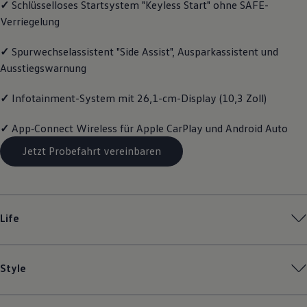
✓
Schlüsselloses Startsystem "Keyless Start" ohne SAFE-
Motorenöl und Flüssigkeiten
Verriegelung
Räder und Reifen
Pannen- und Unfallhilfe
Economy Service
✓
Spurwechselassistent "Side Assist", Ausparkassistent und
Volkswagen Teile
Ausstiegswarnung
Zubehör
Modellspezifisches Zubehör
Schutz und Pflege
✓
Infotainment-System mit 26,1-cm-Display (10,3 Zoll)
Transport
Entertainment und Elektronik
✓
App‑Connect
Wireless für Apple
CarPlay
und
Android
Auto
Individualisieren
Wallbox und Ladekabel
Jetzt Probefahrt vereinbaren
Digitale Extras
Dienste für Ihr Modell finden
Volkswagen Apps, Login und Shop
Handy und Fahrzeug verbinden
Updates für Software, Karten und Radio
Life
Über Ihr Auto
Vorgängermodelle
Kundeninformationen
Volkswagen Kundenbetreuung
Style
Warn- und Kontrollleuchten
Assistenzsysteme
Digitale Betriebsanleitung
Live Beratung