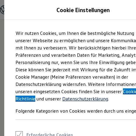
Modelle und Konfigurator
Cookie Einstellungen
Konfigurator
Modelle vergleichen
Konfiguration laden
Zum
Zum
Autosuche
Wir nutzen Cookies, um Ihnen die bestmögliche Nutzung
Hauptinhalt
Footer
Elektroautos
springen
springen
unserer Webseite zu ermöglichen und unsere Kommunika
ENERGY Sondermodelle
Nutzfahrzeuge
mit Ihnen zu verbessern. Wir berücksichtigen hierbei Ihr
SUV und CUV
Präferenzen und verarbeiten Daten für Marketing, Analyt
Familienautos
Personalisierung nur, wenn Sie uns Ihre Einwilligung gebe
Kombis
Kompaktwagen
Diese können Sie jederzeit mit Wirkung für die Zukunft i
Sportwagen
Cookie Manager (Meine Präferenzen verwalten) in der
Schnell verfügbare Fahrzeuge
Angebote und Produkte
Datenschutzerklärung widerrufen. Weitere Informatione
Aktuelle Angebote
unseren eingesetzten Cookies finden Sie in unserer
Cooki
E-Auto-Förderung
Richtlinie
und unserer
Datenschutzerklärung
.
Volkswagen Marktplatz
Die ENERGY Sondermodelle
Folgende Kategorien von Cookies werden durch uns einge
Junge Gebrauchtwagen und Gebrauchtwagen
Volkswagen Zertifizierte Gebrauchtwagen
Elektromobilität bei Gebrauchtwagen
Zubehör- und Serviceangebote
Saisonangebote
Erforderliche Cookies