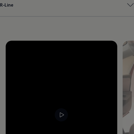
R‑Line
Magazin
Lifestyle
Transport
Familie
Elektromobilität
Volkswagen R
Pannen- und Unfallhilfe
Volkswagen Kundenbetreuung