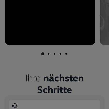
--:--
undefined, --:--
Ihre
nächsten
Schritte