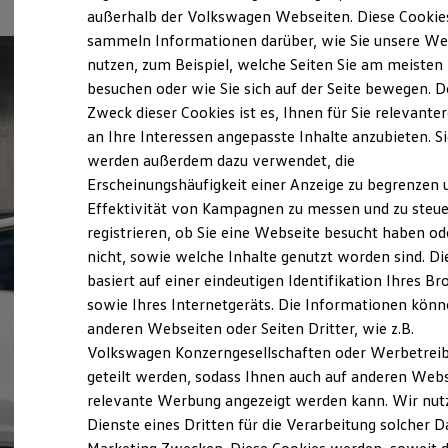
Elektrofahrzeugkonzepte
außerhalb der Volkswagen Webseiten. Diese Cookie
ID. EVERY1
sammeln Informationen darüber, wie Sie unsere We
Reichweite
nutzen, zum Beispiel, welche Seiten Sie am meisten
Reichweite der ID. Modelle
Reichweite im Winter
besuchen oder wie Sie sich auf der Seite bewegen. D
Rekuperation
Zweck dieser Cookies ist es, Ihnen für Sie relevante
Laden
an Ihre Interessen angepasste Inhalte anzubieten. S
Laden unterwegs
Laden Zuhause
werden außerdem dazu verwendet, die
Ladestationen finden
Erscheinungshäufigkeit einer Anzeige zu begrenzen 
Ladezeitensimulator
Effektivität von Kampagnen zu messen und zu steue
Batterie
Sicherheit
registrieren, ob Sie eine Webseite besucht haben od
Garantie und Lebensdauer
nicht, sowie welche Inhalte genutzt worden sind. Di
Nachhaltigkeit
basiert auf einer eindeutigen Identifikation Ihres B
Technologie
Kosten und Kauf
sowie Ihres Internetgeräts. Die Informationen kön
Verbrauchskosten
anderen Webseiten oder Seiten Dritter, wie z.B.
Kaufoptionen
Volkswagen Konzerngesellschaften oder Werbetrei
E-Auto-Förderung
Software und Konnektivität
geteilt werden, sodass Ihnen auch auf anderen Web
Die ID. Software 6
relevante Werbung angezeigt werden kann. Wir nut
ID. Software Versionen und Updates
Dienste eines Dritten für die Verarbeitung solcher D
Digitale Extras
Schnittstellen zu Ihrem ID.