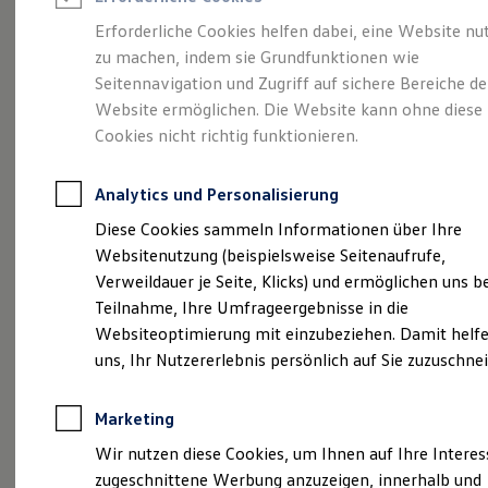
Reifenpakete
Leasing
Erforderliche Cookies helfen dabei, eine Website nu
Leasing-Angebote
zu machen, indem sie Grundfunktionen wie
Sportlich. Flexibel.
Gebrauchtwagen Leasing
Seitennavigation und Zugriff auf sichere Bereiche de
Junge Gebrauchtwagen-Leasing
Elektroauto Leasing
Website ermöglichen. Die Website kann ohne diese
Komfortabel.
Kleinwagen-Leasing
Cookies nicht richtig funktionieren.
Leasing ohne Anzahlung
Entdecken Sie den
Finanzierung
Autokredit mit Schlussrate
Analytics und Personalisierung
Versicherungen und Garantien
T‑Roc!
Kfz-Versicherung
Diese Cookies sammeln Informationen über Ihre
Restschuldversicherungen
Websitenutzung (beispielsweise Seitenaufrufe,
Garantien
Verweildauer je Seite, Klicks) und ermöglichen uns b
Wartungsverträge
Geschäftskunden
Teilnahme, Ihre Umfrageergebnisse in die
Professional Class bei Volkswagen
Websiteoptimierung mit einzubeziehen. Damit helfe
Großkunden
uns, Ihr Nutzererlebnis persönlich auf Sie zuzuschne
Behörden
Direktkunden
Sonderfahrzeuge
Marketing
Anpfiff zum Gewinn
Elektromobilität
Wir nutzen diese Cookies, um Ihnen auf Ihre Intere
(
Impressum & Rechtliches
)
Elektroautos
zugeschnittene Werbung anzuzeigen, innerhalb und
ID. Tutorials