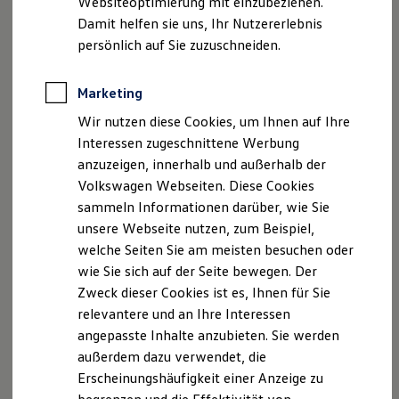
Websiteoptimierung mit einzubeziehen.
Elektrofahrzeugkonzepte
Damit helfen sie uns, Ihr Nutzererlebnis
ID. EVERY1
Rechtsform: Kommanditgesellschaft
Reichweite
persönlich auf Sie zuzuschneiden.
Reichweite der ID. Modelle
Firmensitz: 58256 Ennepetal
Reichweite im Winter
HRG Hagen, HRA 5286
Rekuperation
Marketing
Komplementär: Tepass Ennepetal Verwaltungs GmbH
Laden
Wir nutzen diese Cookies, um Ihnen auf Ihre
Laden unterwegs
HRG Hagen, HRB 7782
Laden Zuhause
Interessen zugeschnittene Werbung
Geschäftsführer: Torsten Gert, Marcus Lusebrink und
Ladestationen finden
anzuzeigen, innerhalb und außerhalb der
Christian Möller
Ladezeitensimulator
Volkswagen Webseiten. Diese Cookies
Batterie
Umsatzsteuer-Identifikationsnummer gemäß § 27 a
Sicherheit
sammeln Informationen darüber, wie Sie
Umsatzsteuergesetz: DE 25787549
Garantie und Lebensdauer
unsere Webseite nutzen, zum Beispiel,
Nachhaltigkeit
Versicherungsvertreter mit Erlaubnisbefreiung,
welche Seiten Sie am meisten besuchen oder
Technologie
Kosten und Kauf
Bundesrepublik Deutschland
wie Sie sich auf der Seite bewegen. Der
Verbrauchskosten
Zweck dieser Cookies ist es, Ihnen für Sie
Kaufoptionen
Erlaubnisbefreiung nach § 34 d Abs. 4 der
relevantere und an Ihre Interessen
E-Auto-Förderung
Gewerbeordnung.
Software und Konnektivität
angepasste Inhalte anzubieten. Sie werden
Die ID. Software 6
außerdem dazu verwendet, die
ID. Software Versionen und Updates
Südwestfälische Industrie- und Handelskammer zu
Erscheinungshäufigkeit einer Anzeige zu
Digitale Extras
Hagen,
Schnittstellen zu Ihrem ID.