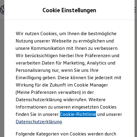
Modelle und Konfigurator
Cookie Einstellungen
Konfigurator
Modelle vergleichen
Konfiguration laden
Zum
Zum
Autosuche
Wir nutzen Cookies, um Ihnen die bestmögliche
Hauptinhalt
Footer
Elektroautos
springen
springen
Nutzung unserer Webseite zu ermöglichen und
ENERGY Sondermodelle
Nutzfahrzeuge
unsere Kommunikation mit Ihnen zu verbessern.
Tepass Ennepetal
SUV und CUV
Wir berücksichtigen hierbei Ihre Präferenzen und
Familienautos
verarbeiten Daten für Marketing, Analytics und
Kombis
GmbH + Co. KG |
Kompaktwagen
Personalisierung nur, wenn Sie uns Ihre
Sportwagen
Einwilligung geben. Diese können Sie jederzeit mit
Impressum &
Schnell verfügbare Fahrzeuge
Angebote und Produkte
Wirkung für die Zukunft im Cookie Manager
Aktuelle Angebote
(Meine Präferenzen verwalten) in der
Rechtliches
E-Auto-Förderung
Datenschutzerklärung widerrufen. Weitere
Volkswagen Marktplatz
Informationen zu unseren eingesetzten Cookies
Die ENERGY Sondermodelle
Junge Gebrauchtwagen und Gebrauchtwagen
Hier finden Sie Informationen über uns
finden Sie in unserer
Cookie-Richtlinie
und unserer
Volkswagen Zertifizierte Gebrauchtwagen
Datenschutzerklärung
.
(Tepass Ennepetal GmbH + Co. KG) als
Elektromobilität bei Gebrauchtwagen
Zubehör- und Serviceangebote
verantwortlichen Anbieter von Inhalten
Folgende Kategorien von Cookies werden durch
Saisonangebote