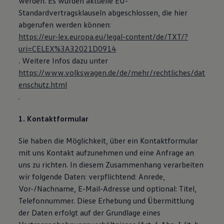
werden. Es wurden aktuelle EU-
Magazin
Standardvertragsklauseln abgeschlossen, die hier
Lifestyle
abgerufen werden können:
Transport
Familie
https://eur-lex.europa.eu/legal-content/de/TXT/?
Elektromobilität
uri=CELEX%3A32021D0914
Volkswagen R
. Weitere Infos dazu unter
Pannen- und Unfallhilfe
Volkswagen Kundenbetreuung
https://www.volkswagen.de/de/mehr/rechtliches/dat
enschutz.html
.
1. Kontaktformular
Sie haben die Möglichkeit, über ein Kontaktformular
mit uns Kontakt aufzunehmen und eine Anfrage an
uns zu richten. In diesem Zusammenhang verarbeiten
wir folgende Daten: verpflichtend: Anrede,
Vor-/Nachname, E-Mail-Adresse und optional: Titel,
Telefonnummer. Diese Erhebung und Übermittlung
der Daten erfolgt auf der Grundlage eines