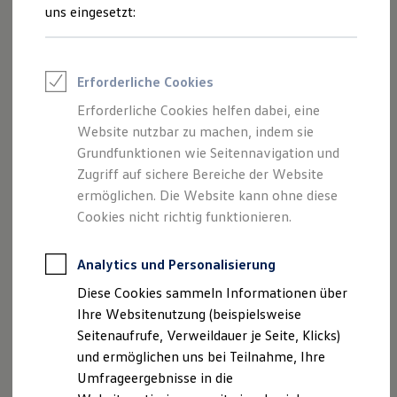
und Angeboten, die auf dieser Website
Reifenpakete
uns eingesetzt:
Leasing
speziell aufgeführt sind.
Leasing-Angebote
Gebrauchtwagen Leasing
Junge Gebrauchtwagen-Leasing
Erforderliche Cookies
Elektroauto Leasing
Kleinwagen-Leasing
Erforderliche Cookies helfen dabei, eine
Impressum
Leasing ohne Anzahlung
Website nutzbar zu machen, indem sie
Finanzierung
Autokredit mit Schlussrate
Grundfunktionen wie Seitennavigation und
Datenschutzerklärung
Versicherungen und Garantien
Zugriff auf sichere Bereiche der Website
Kfz-Versicherung
ermöglichen. Die Website kann ohne diese
Restschuldversicherungen
Garantien
Cookies nicht richtig funktionieren.
Impressum
Wartungsverträge
Geschäftskunden
Professional Class bei Volkswagen
Analytics und Personalisierung
Tepass Ennepetal GmbH + Co. KG
Großkunden
Diese Cookies sammeln Informationen über
Hembecker Talstr. 71-75
Behörden
Direktkunden
Ihre Websitenutzung (beispielsweise
58256 Ennepetal
Sonderfahrzeuge
Seitenaufrufe, Verweildauer je Seite, Klicks)
Anpfiff zum Gewinn
Tel.: (0 23 33) 97 87 0
und ermöglichen uns bei Teilnahme, Ihre
Elektromobilität
Fax: (0 23 33) 97 87 20
Elektroautos
Umfrageergebnisse in die
ID. Tutorials
eMail:
ennepetal@ah-tepass.de