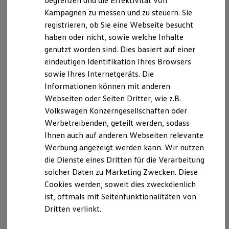
begrenzen und die Effektivität von
Hybridautos
Bahnhofstraße 18, 58095 Hagen
Kampagnen zu messen und zu steuern. Sie
Marke und Erlebnis
registrieren, ob Sie eine Webseite besucht
Volkswagen R und R Experience
Versicherungsnummer D-M9US-MBFV2-85
R-Modelle
haben oder nicht, sowie welche Inhalte
R Experience
genutzt worden sind. Dies basiert auf einer
Wir sind zur Teilnahme an einem
Driving Experience
eindeutigen Identifikation Ihres Browsers
Volkswagen entdecken
Streitbeilegungsverfahren vor einer
Werkbesichtigung
sowie Ihres Internetgeräts. Die
Verbraucherschlichtungsstelle im Sinne des VSBG
Factory visit
Informationen können mit anderen
weder bereit noch dazu verpflichtet.
Lifestyle Shop
Webseiten oder Seiten Dritter, wie z.B.
T-Roc Kollektion
Golf Kollektion
Volkswagen Konzerngesellschaften oder
ID. Kollektion
Werbetreibenden, geteilt werden, sodass
Volkswagen Kollektion
Datenschutzerklärung
Ihnen auch auf anderen Webseiten relevante
R-Kollektion
GTI Kollektion
Werbung angezeigt werden kann. Wir nutzen
Fußball Drop
die Dienste eines Dritten für die Verarbeitung
Datenschutzerklärung
we drive football
solcher Daten zu Marketing Zwecken. Diese
#wedriveproud
Besitzer und Service
A. Verantwortlicher
Cookies werden, soweit dies zweckdienlich
myVolkswagen
ist, oftmals mit Seitenfunktionalitäten von
Software Updates
Wir freuen uns, dass Sie unsere Webseite der Tepass
Dritten verlinkt.
Service und Ersatzteile
Ennepetal GmbH + Co. KG, Hembecker Talstraße 71-
Inspektion und HU/AU
Reparaturen und Checks