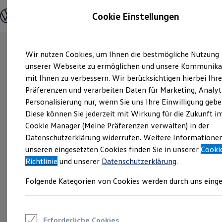
Modelle und Konfigurator
Cookie Einstellungen
Konfigurator
Modelle vergleichen
Konfiguration laden
Zum
Zum
Autosuche
Wir nutzen Cookies, um Ihnen die bestmögliche Nutzung
Hauptinhalt
Footer
Elektroautos
springen
springen
unserer Webseite zu ermöglichen und unsere Kommunika
ENERGY Sondermodelle
Nutzfahrzeuge
mit Ihnen zu verbessern. Wir berücksichtigen hierbei Ihr
SUV und CUV
Präferenzen und verarbeiten Daten für Marketing, Analyt
Familienautos
Personalisierung nur, wenn Sie uns Ihre Einwilligung gebe
Kombis
Kompaktwagen
Diese können Sie jederzeit mit Wirkung für die Zukunft i
Sportwagen
Cookie Manager (Meine Präferenzen verwalten) in der
Schnell verfügbare Fahrzeuge
Angebote und Produkte
Datenschutzerklärung widerrufen. Weitere Informatione
Aktuelle Angebote
unseren eingesetzten Cookies finden Sie in unserer
Cooki
E-Auto-Förderung
Richtlinie
und unserer
Datenschutzerklärung
.
Volkswagen Marktplatz
Die ENERGY Sondermodelle
Folgende Kategorien von Cookies werden durch uns einge
Junge Gebrauchtwagen und Gebrauchtwagen
Volkswagen Zertifizierte Gebrauchtwagen
Elektromobilität bei Gebrauchtwagen
Zubehör- und Serviceangebote
Saisonangebote
Erforderliche Cookies