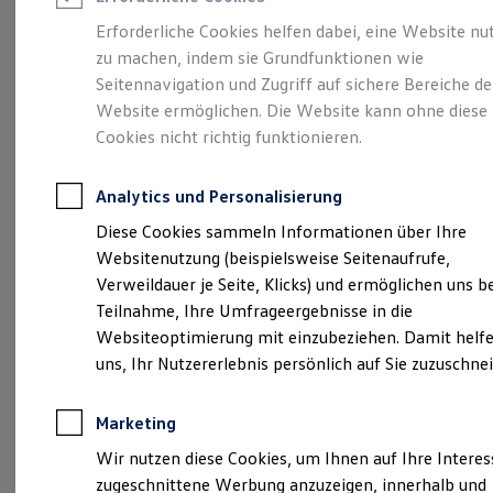
Reifenpakete
Leasing
Erforderliche Cookies helfen dabei, eine Website nu
Leasing-Angebote
zu machen, indem sie Grundfunktionen wie
Heinz-Dieter Tiemeyer
Gebrauchtwagen Leasing
Seitennavigation und Zugriff auf sichere Bereiche de
Junge Gebrauchtwagen-Leasing
Elektroauto Leasing
Website ermöglichen. Die Website kann ohne diese
erhält:
,,Executive
Kleinwagen-Leasing
Cookies nicht richtig funktionieren.
Leasing ohne Anzahlung
Circle Award 2022"
Finanzierung
Autokredit mit Schlussrate
Analytics und Personalisierung
Versicherungen und Garantien
für sein Lebenswerk
Kfz-Versicherung
Diese Cookies sammeln Informationen über Ihre
Restschuldversicherungen
Websitenutzung (beispielsweise Seitenaufrufe,
Garantien
Verweildauer je Seite, Klicks) und ermöglichen uns b
Wartungsverträge
Geschäftskunden
Teilnahme, Ihre Umfrageergebnisse in die
Professional Class bei Volkswagen
Websiteoptimierung mit einzubeziehen. Damit helfe
Großkunden
uns, Ihr Nutzererlebnis persönlich auf Sie zuzuschne
Behörden
Direktkunden
Sonderfahrzeuge
Marketing
Anpfiff zum Gewinn
Elektromobilität
Wir nutzen diese Cookies, um Ihnen auf Ihre Intere
Elektroautos
zugeschnittene Werbung anzuzeigen, innerhalb und
ID. Tutorials