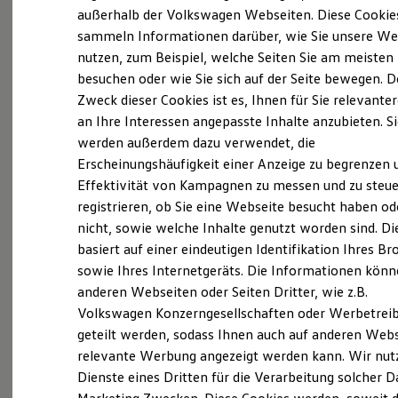
Elektrofahrzeugkonzepte
außerhalb der Volkswagen Webseiten. Diese Cookie
ID. EVERY1
sammeln Informationen darüber, wie Sie unsere We
Reichweite
nutzen, zum Beispiel, welche Seiten Sie am meisten
Reichweite der ID. Modelle
Reichweite im Winter
besuchen oder wie Sie sich auf der Seite bewegen. D
(
Impressum & Rechtliches
)
Rekuperation
Zweck dieser Cookies ist es, Ihnen für Sie relevante
Laden
an Ihre Interessen angepasste Inhalte anzubieten. S
Laden unterwegs
Laden Zuhause
werden außerdem dazu verwendet, die
Alles begann in Bochum
Ladestationen finden
Erscheinungshäufigkeit einer Anzeige zu begrenzen 
Ladezeitensimulator
Effektivität von Kampagnen zu messen und zu steue
Batterie
Heinz-Dieter Tiemeyer hat den Automobilhandel
Sicherheit
registrieren, ob Sie eine Webseite besucht haben od
Garantie und Lebensdauer
aber nicht nur im Blut, sondern von der Pieke auf
nicht, sowie welche Inhalte genutzt worden sind. Di
Nachhaltigkeit
gelernt. Nach einer fundierten Ausbildung zum
basiert auf einer eindeutigen Identifikation Ihres B
Technologie
Kosten und Kauf
sowie Ihres Internetgeräts. Die Informationen kön
Kfz-Mechaniker übernahm er im Jahre 2002 die
Verbrauchskosten
anderen Webseiten oder Seiten Dritter, wie z.B.
alleinige Geschäftsleitung der damals drei
Kaufoptionen
Volkswagen Konzerngesellschaften oder Werbetrei
E-Auto-Förderung
Betriebe von seiner Mutter Elvira. Von diesem
Software und Konnektivität
geteilt werden, sodass Ihnen auch auf anderen Web
Zeitpunkt an steuert Heinz-Dieter Tiemeyer die
Die ID. Software 6
relevante Werbung angezeigt werden kann. Wir nut
ID. Software Versionen und Updates
Gruppe erfolgreich auf dem Expansionskurs.
Dienste eines Dritten für die Verarbeitung solcher D
Digitale Extras
Kontinuierlich erschloss das Unternehmen unter
Schnittstellen zu Ihrem ID.