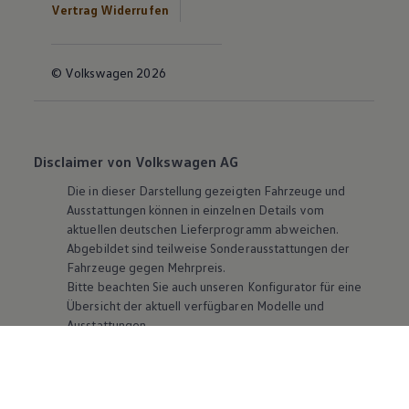
Vertrag Widerrufen
© Volkswagen 2026
Disclaimer von Volkswagen AG
Die in dieser Darstellung gezeigten Fahrzeuge und
Ausstattungen können in einzelnen Details vom
aktuellen deutschen Lieferprogramm abweichen.
Abgebildet sind teilweise Sonderausstattungen der
Fahrzeuge gegen Mehrpreis.
Bitte beachten Sie auch unseren Konfigurator für eine
Übersicht der aktuell verfügbaren Modelle und
Ausstattungen.
Die angegebenen Verbrauchs- und Emissionswerte
beziehen sich nicht auf ein einzelnes Fahrzeug und sind
nicht Bestandteil des Angebots, sondern dienen allein