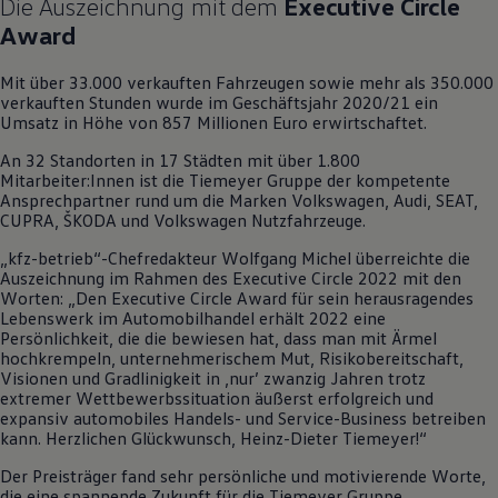
Die Auszeichnung mit dem
Executive Circle
Motorenöl und Flüssigkeiten
Award
Räder und Reifen
Pannen- und Unfallhilfe
Economy Service
Mit über 33.000 verkauften Fahrzeugen sowie mehr als 350.000
Volkswagen Teile
verkauften Stunden wurde im Geschäftsjahr 2020/21 ein
Zubehör
Umsatz in Höhe von 857 Millionen Euro erwirtschaftet.
Modellspezifisches Zubehör
Schutz und Pflege
An 32 Standorten in 17 Städten mit über 1.800
Transport
Mitarbeiter:Innen ist die Tiemeyer Gruppe der kompetente
Entertainment und Elektronik
Ansprechpartner rund um die Marken
Volkswagen
, Audi, SEAT,
Individualisieren
CUPRA, ŠKODA und
Volkswagen
Nutzfahrzeuge.
Wallbox und Ladekabel
Digitale Extras
„kfz-betrieb“-Chefredakteur Wolfgang Michel überreichte die
Dienste für Ihr Modell finden
Auszeichnung im Rahmen des Executive Circle 2022 mit den
Volkswagen Apps, Login und Shop
Worten: „Den Executive Circle Award für sein herausragendes
Handy und Fahrzeug verbinden
Lebenswerk im Automobilhandel erhält 2022 eine
Updates für Software, Karten und Radio
Persönlichkeit, die die bewiesen hat, dass man mit Ärmel
Über Ihr Auto
hochkrempeln, unternehmerischem Mut, Risikobereitschaft,
Vorgängermodelle
Visionen und Gradlinigkeit in ‚nur’ zwanzig Jahren trotz
Kundeninformationen
extremer Wettbewerbssituation äußerst erfolgreich und
Volkswagen Kundenbetreuung
expansiv automobiles Handels- und
Service
-Business betreiben
Warn- und Kontrollleuchten
kann. Herzlichen Glückwunsch, Heinz-Dieter Tiemeyer!“
Assistenzsysteme
Der Preisträger fand sehr persönliche und motivierende Worte,
Digitale Betriebsanleitung
die eine spannende Zukunft für die Tiemeyer Gruppe
Live Beratung