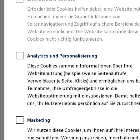
Reifenpakete
Leasing
Erforderliche Cookies helfen dabei, eine Website nu
Leasing-Angebote
zu machen, indem sie Grundfunktionen wie
So geht neu.
Gebrauchtwagen Leasing
Seitennavigation und Zugriff auf sichere Bereiche de
Junge Gebrauchtwagen-Leasing
Elektroauto Leasing
Website ermöglichen. Die Website kann ohne diese
Entdecken Sie jetzt
Kleinwagen-Leasing
Cookies nicht richtig funktionieren.
Leasing ohne Anzahlung
den neuen ID.3 Neo!
Finanzierung
Autokredit mit Schlussrate
Analytics und Personalisierung
Versicherungen und Garantien
Kfz-Versicherung
Diese Cookies sammeln Informationen über Ihre
Restschuldversicherungen
Websitenutzung (beispielsweise Seitenaufrufe,
Garantien
Verweildauer je Seite, Klicks) und ermöglichen uns b
Wartungsverträge
Geschäftskunden
Teilnahme, Ihre Umfrageergebnisse in die
Professional Class bei Volkswagen
Websiteoptimierung mit einzubeziehen. Damit helfe
Großkunden
uns, Ihr Nutzererlebnis persönlich auf Sie zuzuschne
Behörden
Direktkunden
Sonderfahrzeuge
Marketing
Anpfiff zum Gewinn
Elektromobilität
Wir nutzen diese Cookies, um Ihnen auf Ihre Intere
Elektroautos
zugeschnittene Werbung anzuzeigen, innerhalb und
ID. Tutorials