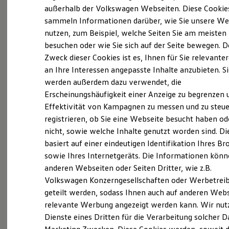
Elektrofahrzeugkonzepte
außerhalb der Volkswagen Webseiten. Diese Cookie
(
Impressum & Rechtliches
)
ID. EVERY1
sammeln Informationen darüber, wie Sie unsere We
Reichweite
nutzen, zum Beispiel, welche Seiten Sie am meisten
Reichweite der ID. Modelle
Reichweite im Winter
besuchen oder wie Sie sich auf der Seite bewegen. D
Rekuperation
Zweck dieser Cookies ist es, Ihnen für Sie relevante
Laden
an Ihre Interessen angepasste Inhalte anzubieten. S
Laden unterwegs
Laden Zuhause
werden außerdem dazu verwendet, die
Ladestationen finden
Erscheinungshäufigkeit einer Anzeige zu begrenzen 
Ladezeitensimulator
Effektivität von Kampagnen zu messen und zu steue
Batterie
Sicherheit
registrieren, ob Sie eine Webseite besucht haben od
Garantie und Lebensdauer
nicht, sowie welche Inhalte genutzt worden sind. Di
Nachhaltigkeit
basiert auf einer eindeutigen Identifikation Ihres B
Technologie
Kosten und Kauf
sowie Ihres Internetgeräts. Die Informationen kön
Verbrauchskosten
anderen Webseiten oder Seiten Dritter, wie z.B.
Kaufoptionen
Volkswagen Konzerngesellschaften oder Werbetrei
E-Auto-Förderung
Software und Konnektivität
geteilt werden, sodass Ihnen auch auf anderen Web
Die ID. Software 6
relevante Werbung angezeigt werden kann. Wir nut
ID. Software Versionen und Updates
Dienste eines Dritten für die Verarbeitung solcher D
Digitale Extras
Schnittstellen zu Ihrem ID.