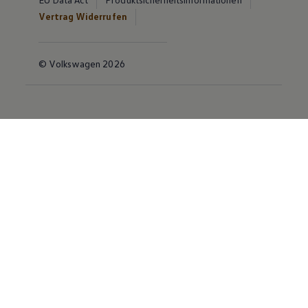
Vertrag Widerrufen
© Volkswagen 2026
Disclaimer von Volkswagen AG
Die in dieser Darstellung gezeigten Fahrzeuge und
Ausstattungen können in einzelnen Details vom
aktuellen deutschen Lieferprogramm abweichen.
Abgebildet sind teilweise Sonderausstattungen der
Fahrzeuge gegen Mehrpreis.
Bitte beachten Sie auch unseren Konfigurator für eine
Übersicht der aktuell verfügbaren Modelle und
Ausstattungen.
Die angegebenen Verbrauchs- und Emissionswerte
beziehen sich nicht auf ein einzelnes Fahrzeug und sind
nicht Bestandteil des Angebots, sondern dienen allein