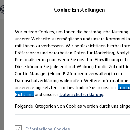
Modelle und Konfigurator
Cookie Einstellungen
Konfigurator
Modelle vergleichen
Konfiguration laden
Zum
Zum
Autosuche
Wir nutzen Cookies, um Ihnen die bestmögliche Nutzung
Hauptinhalt
Footer
Elektroautos
springen
springen
unserer Webseite zu ermöglichen und unsere Kommunika
ENERGY Sondermodelle
Nutzfahrzeuge
mit Ihnen zu verbessern. Wir berücksichtigen hierbei Ihr
SUV und CUV
Präferenzen und verarbeiten Daten für Marketing, Analyt
Familienautos
Personalisierung nur, wenn Sie uns Ihre Einwilligung gebe
Kombis
Kompaktwagen
Diese können Sie jederzeit mit Wirkung für die Zukunft i
Sportwagen
Cookie Manager (Meine Präferenzen verwalten) in der
Schnell verfügbare Fahrzeuge
Angebote und Produkte
Datenschutzerklärung widerrufen. Weitere Informatione
Aktuelle Angebote
unseren eingesetzten Cookies finden Sie in unserer
Cooki
E-Auto-Förderung
Richtlinie
und unserer
Datenschutzerklärung
.
Volkswagen Marktplatz
Die ENERGY Sondermodelle
Folgende Kategorien von Cookies werden durch uns einge
Junge Gebrauchtwagen und Gebrauchtwagen
Volkswagen Zertifizierte Gebrauchtwagen
Elektromobilität bei Gebrauchtwagen
Zubehör- und Serviceangebote
Saisonangebote
Erforderliche Cookies