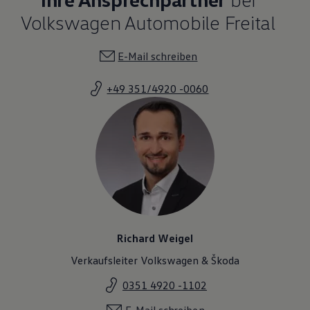
Magazin
Volkswagen Automobile Freital
Lifestyle
Transport
Familie
E-Mail schreiben
Elektromobilität
Volkswagen R
Pannen- und Unfallhilfe
+49 351/4920 -0060
Volkswagen Kundenbetreuung
Richard Weigel
Verkaufsleiter Volkswagen & Škoda
0351 4920 -1102