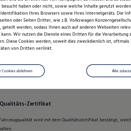
 besucht haben oder nicht, sowie welche Inhalte genutzt worden s
 Identifikation Ihres Browsers sowie Ihres Internetgeräts. Die 
ständlich.
Das
Gebrauchtwage
iten oder Seiten Dritter, wie z.B. Volkswagen Konzerngesellsch
rechen.
 geteilt werden, sodass Ihnen auch auf anderen Webseiten rel
kann. Wir nutzen die Dienste eines Dritten für die Verarbeitung 
. Diese Cookies werden, soweit dies zweckdienlich ist, oftmals
 360°
Gebrauchtwagen
-Check
täten von Dritten verlinkt.
lkswagen
Zertifizierter
Gebrauchtwagen
an unsere Kunden überge
e Cookies ablehnen
Alle zulass
des Fahrzeugs mit dem gründlichen 360°
Gebrauchtwagen
-Check.
nik, Optik, Wartung und Garantie umfassend beleuchtet.
Qualitäts-Zertifikat
Fahrzeugqualität wird mit dem Qualitätszertifikat bestätigt, welc
alten.