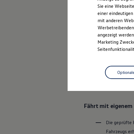
Elektrofahrzeugkonzepte
Sie eine Webseite
ID. EVERY1
einer eindeutigen
Reichweite
Ganz selbstver
Reichweite der ID. Modelle
mit anderen Webse
Reichweite im Winter
Leistungsversp
Werbetreibenden,
Rekuperation
angezeigt werden 
Laden
Laden unterwegs
Marketing Zwecken
Laden Zuhause
Rundum sicher: der
Seitenfunktionali
Ladestationen finden
Ladezeitensimulator
Batterie
Bevor ein
Vo
Sicherheit
Optional
den Zustand 
Garantie und Lebensdauer
Nachhaltigkeit
Bereiche Tech
Technologie
Kosten und Kauf
Verbrauchskosten
Kaufoptionen
Fährt mit eigenem 
E-Auto-Förderung
Software und Konnektivität
Die ID. Software 6
ID. Software Versionen und Updates
Die geprüfte 
Digitale Extras
Fahrzeugs erh
Schnittstellen zu Ihrem ID.