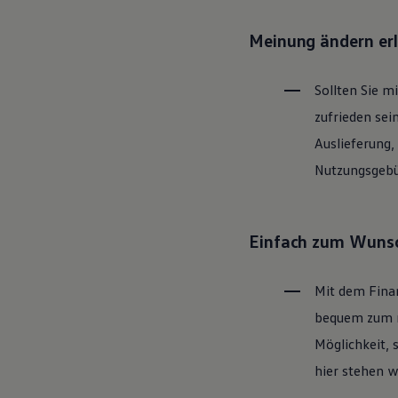
Motorenöl und Flüssigkeiten
Räder und Reifen
Meinung ändern er
Pannen- und Unfallhilfe
Economy Service
Volkswagen Teile
Sollten Sie m
Zubehör
Modellspezifisches Zubehör
zufrieden sei
Schutz und Pflege
Transport
Auslieferung,
Entertainment und Elektronik
Nutzungsgebüh
Individualisieren
Wallbox und Ladekabel
Digitale Extras
Dienste für Ihr Modell finden
Volkswagen Apps, Login und Shop
Einfach zum Wunsc
Handy und Fahrzeug verbinden
Updates für Software, Karten und Radio
Über Ihr Auto
Mit dem Fina
Vorgängermodelle
Kundeninformationen
bequem zum ne
Volkswagen Kundenbetreuung
Möglichkeit, 
Warn- und Kontrollleuchten
Assistenzsysteme
hier stehen w
Digitale Betriebsanleitung
Live Beratung