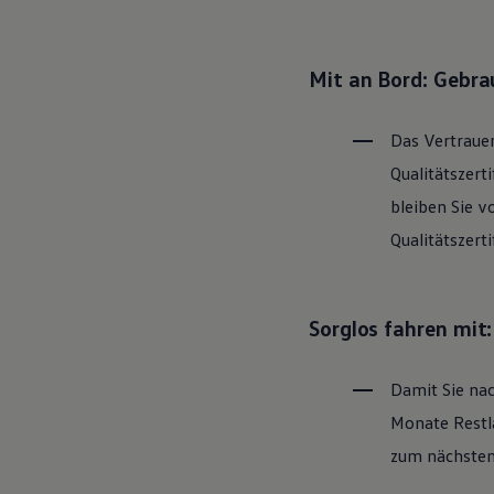
Hybridautos
Marke und Erlebnis
Volkswagen R und R Experience
R-Modelle
Mit an Bord: Gebr
R Experience
Driving Experience
Volkswagen entdecken
Das Vertrauen
Werkbesichtigung
Factory visit
Qualitätszert
Lifestyle Shop
bleiben Sie v
T-Roc Kollektion
Golf Kollektion
Qualitätszert
ID. Kollektion
Volkswagen Kollektion
R-Kollektion
GTI Kollektion
Sorglos fahren mit
Fußball Drop
we drive football
#wedriveproud
Damit Sie nac
Besitzer und Service
myVolkswagen
Monate Restla
Software Updates
Service und Ersatzteile
zum nächsten 
Inspektion und HU/AU
Reparaturen und Checks