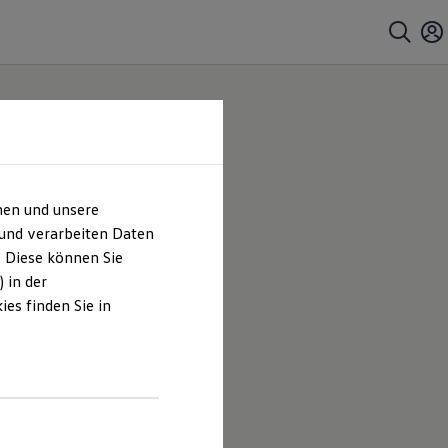
hen und unsere
 und verarbeiten Daten
. Diese können Sie
 in der
es finden Sie in