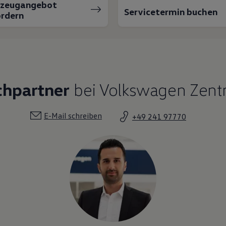
rzeugangebot
Servicetermin buchen
rdern
chpartner
bei Volkswagen Zen
E-Mail schreiben
+49 241 97770