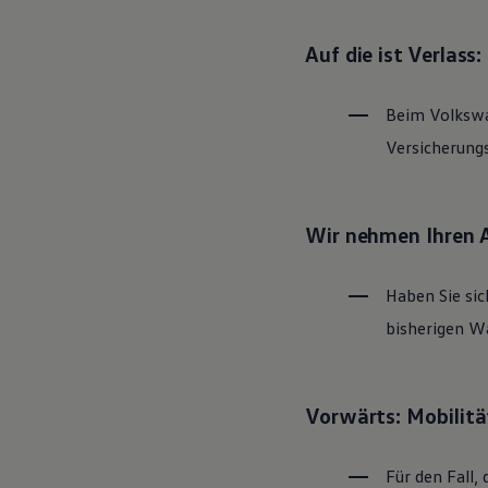
Magazin
Lifestyle
Auf die ist Verlass
Transport
Familie
Elektromobilität
Beim
Volksw
Volkswagen R
Pannen- und Unfallhilfe
Versicherung
Volkswagen Kundenbetreuung
Wir nehmen Ihren 
Haben Sie sic
bisherigen Wa
Vorwärts: Mobilitä
Für den Fall, 