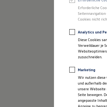
Gebrauchtwage
Erforderliche Co
Reifenpakete
Leasing
Erforderliche Coo
Leasing-Angebote
Seitennavigation 
Gebrauchtwagen Leasing
Cookies nicht rich
Junge Gebrauchtwagen-Leasing
Elektroauto Leasing
Kleinwagen-Leasing
Analytics und Pe
Leasing ohne Anzahlung
Finanzierung
Diese Cookies sa
Autokredit mit Schlussrate
Versicherungen und Garantien
Verweildauer je S
Kfz-Versicherung
Websiteoptimierun
Restschuldversicherungen
zuzuschneiden.
Garantien
(
Impressum & Rechtli
Wartungsverträge
Geschäftskunden
Marketing
Professional Class bei Volkswagen
Großkunden
Wir nutzen diese 
Behörden
und außerhalb de
Direktkunden
Sonderfahrzeuge
unsere Webseite n
Anpfiff zum Gewinn
Seite bewegen. De
Elektromobilität
angepasste Inhalt
Elektroautos
ID. Tutorials
Anzeige zu begren