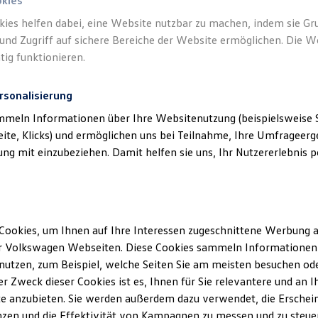
n.
okies
kies helfen dabei, eine Website nutzbar zu machen, indem sie G
und Zugriff auf sichere Bereiche der Website ermöglichen. Die W
tig funktionieren.
rsonalisierung
mmeln Informationen über Ihre Websitenutzung (beispielsweise S
eite, Klicks) und ermöglichen uns bei Teilnahme, Ihre Umfrageerge
g mit einzubeziehen. Damit helfen sie uns, Ihr Nutzererlebnis pe
ches
)
Cookies, um Ihnen auf Ihre Interessen zugeschnittene Werbung a
r Volkswagen Webseiten. Diese Cookies sammeln Informationen 
utzen, zum Beispiel, welche Seiten Sie am meisten besuchen oder
r Zweck dieser Cookies ist es, Ihnen für Sie relevantere und an I
e anzubieten. Sie werden außerdem dazu verwendet, die Erschein
zen und die Effektivität von Kampagnen zu messen und zu steuern