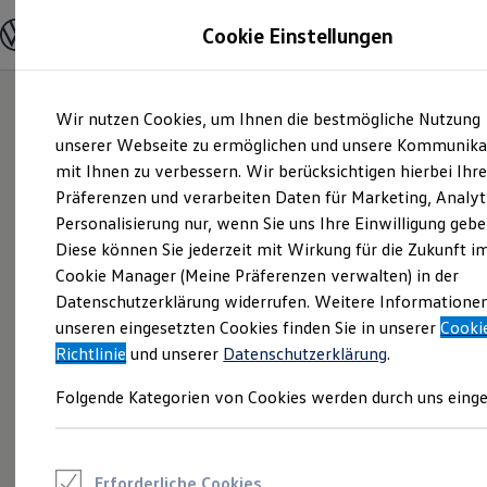
Modelle und Konfigurator
Cookie Einstellungen
Konfigurator
Modelle vergleichen
Konfiguration laden
Zum
Zum
Autosuche
Wir nutzen Cookies, um Ihnen die bestmögliche Nutzung
Hauptinhalt
Footer
Elektroautos
springen
springen
unserer Webseite zu ermöglichen und unsere Kommunika
ENERGY Sondermodelle
Nutzfahrzeuge
mit Ihnen zu verbessern. Wir berücksichtigen hierbei Ihr
SUV und CUV
Präferenzen und verarbeiten Daten für Marketing, Analyt
Familienautos
Personalisierung nur, wenn Sie uns Ihre Einwilligung gebe
Kombis
Kompaktwagen
Diese können Sie jederzeit mit Wirkung für die Zukunft i
Sportwagen
Cookie Manager (Meine Präferenzen verwalten) in der
Schnell verfügbare Fahrzeuge
Angebote und Produkte
Datenschutzerklärung widerrufen. Weitere Informatione
Aktuelle Angebote
unseren eingesetzten Cookies finden Sie in unserer
Cooki
E-Auto-Förderung
Richtlinie
und unserer
Datenschutzerklärung
.
Volkswagen Marktplatz
Die ENERGY Sondermodelle
Folgende Kategorien von Cookies werden durch uns einge
Junge Gebrauchtwagen und Gebrauchtwagen
Volkswagen Zertifizierte Gebrauchtwagen
Elektromobilität bei Gebrauchtwagen
Zubehör- und Serviceangebote
Saisonangebote
Erforderliche Cookies