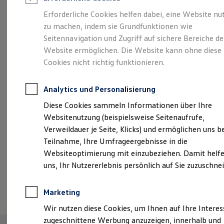
Reifenpakete
Leasing
Erforderliche Cookies helfen dabei, eine Website nu
Leasing-Angebote
zu machen, indem sie Grundfunktionen wie
Größer. Entspannter.
Gebrauchtwagen Leasing
Seitennavigation und Zugriff auf sichere Bereiche de
Junge Gebrauchtwagen-Leasing
Elektroauto Leasing
Website ermöglichen. Die Website kann ohne diese
Reichweiter.
Der ID.7.
Kleinwagen-Leasing
Cookies nicht richtig funktionieren.
Leasing ohne Anzahlung
Finanzierung
Autokredit mit Schlussrate
Analytics und Personalisierung
Versicherungen und Garantien
Kfz-Versicherung
Diese Cookies sammeln Informationen über Ihre
Restschuldversicherungen
Websitenutzung (beispielsweise Seitenaufrufe,
Garantien
Verweildauer je Seite, Klicks) und ermöglichen uns b
Wartungsverträge
Geschäftskunden
Teilnahme, Ihre Umfrageergebnisse in die
Professional Class bei Volkswagen
Websiteoptimierung mit einzubeziehen. Damit helfe
Großkunden
uns, Ihr Nutzererlebnis persönlich auf Sie zuzuschne
Behörden
Direktkunden
(
Impressum & Rechtliches
)
Sonderfahrzeuge
Marketing
Anpfiff zum Gewinn
Elektromobilität
Wir nutzen diese Cookies, um Ihnen auf Ihre Intere
Elektroautos
zugeschnittene Werbung anzuzeigen, innerhalb und
ID. Tutorials