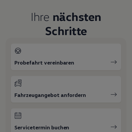
Magazin
Lifestyle
Ihre
nächsten
Transport
Familie
Schritte
Elektromobilität
Volkswagen R
Pannen- und Unfallhilfe
Volkswagen Kundenbetreuung
Probefahrt vereinbaren
Fahrzeugangebot anfordern
Servicetermin buchen