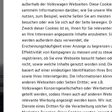
Elektrofahrzeugkonzepte
außerhalb der Volkswagen Webseiten. Diese Cookie
ID. EVERY1
sammeln Informationen darüber, wie Sie unsere We
Reichweite
nutzen, zum Beispiel, welche Seiten Sie am meisten
Reichweite der ID. Modelle
Reichweite im Winter
besuchen oder wie Sie sich auf der Seite bewegen. D
Rekuperation
Zweck dieser Cookies ist es, Ihnen für Sie relevante
Laden
an Ihre Interessen angepasste Inhalte anzubieten. S
Laden unterwegs
Laden Zuhause
werden außerdem dazu verwendet, die
Ladestationen finden
Erscheinungshäufigkeit einer Anzeige zu begrenzen 
Ladezeitensimulator
Effektivität von Kampagnen zu messen und zu steue
Batterie
Sicherheit
registrieren, ob Sie eine Webseite besucht haben od
Garantie und Lebensdauer
nicht, sowie welche Inhalte genutzt worden sind. Di
Nachhaltigkeit
basiert auf einer eindeutigen Identifikation Ihres B
Technologie
Kosten und Kauf
sowie Ihres Internetgeräts. Die Informationen kön
Verbrauchskosten
anderen Webseiten oder Seiten Dritter, wie z.B.
Kaufoptionen
Volkswagen Konzerngesellschaften oder Werbetrei
E-Auto-Förderung
Software und Konnektivität
geteilt werden, sodass Ihnen auch auf anderen Web
Die ID. Software 6
relevante Werbung angezeigt werden kann. Wir nut
ID. Software Versionen und Updates
Dienste eines Dritten für die Verarbeitung solcher D
Digitale Extras
Schnittstellen zu Ihrem ID.