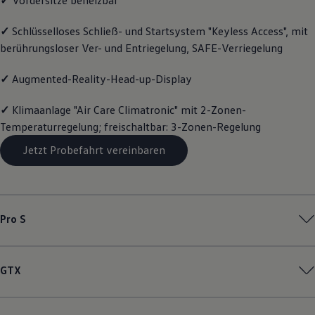
Motorenöl und Flüssigkeiten
Räder und Reifen
✓
Schlüsselloses Schließ- und Startsystem "Keyless Access", mit
Pannen- und Unfallhilfe
berührungsloser Ver- und Entriegelung, SAFE-Verriegelung
Economy Service
Volkswagen Teile
Zubehör
✓
Augmented-Reality-Head-up-Display
Modellspezifisches Zubehör
Schutz und Pflege
✓
Klimaanlage "Air Care Climatronic" mit 2-Zonen-
Transport
Entertainment und Elektronik
Temperaturregelung; freischaltbar: 3-Zonen-Regelung
Individualisieren
Wallbox und Ladekabel
Jetzt Probefahrt vereinbaren
Digitale Extras
Dienste für Ihr Modell finden
Volkswagen Apps, Login und Shop
Handy und Fahrzeug verbinden
Updates für Software, Karten und Radio
Pro S
Über Ihr Auto
Vorgängermodelle
Kundeninformationen
Volkswagen Kundenbetreuung
GTX
Warn- und Kontrollleuchten
Assistenzsysteme
Digitale Betriebsanleitung
Live Beratung