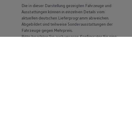
Die in dieser Darstellung gezeigten Fahrzeuge und
Ausstattungen können in einzelnen Details vom
aktuellen deutschen Lieferprogramm abweichen.
Abgebildet sind teilweise Sonderausstattungen der
Fahrzeuge gegen Mehrpreis.
Bitte beachten Sie auch unseren Konfigurator für eine
Übersicht der aktuell verfügbaren Modelle und
Ausstattungen.
Die angegebenen Verbrauchs- und Emissionswerte
beziehen sich nicht auf ein einzelnes Fahrzeug und sind
nicht Bestandteil des Angebots, sondern dienen allein
Vergleichszwecken zwischen den verschiedenen
Fahrzeugtypen. Zusatzausstattungen und
Zubehör
(Anbauteile, Reifenformat usw.) können relevante
Fahrzeugparameter, wie
z. B.
Gewicht, Rollwiderstand
und Aerodynamik verändern und neben Witterungs-
und Verkehrsbedingungen sowie dem individuellen
Fahrverhalten den Kraftstoffverbrauch, den
Stromverbrauch, die CO₂-Emissionen und die
Fahrleistungswerte eines Fahrzeugs beeinflussen.