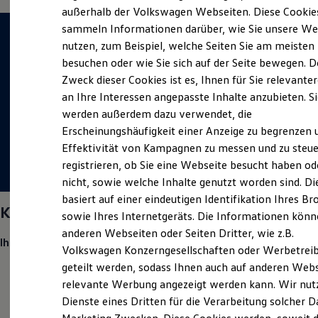
Elektrofahrzeugkonzepte
außerhalb der Volkswagen Webseiten. Diese Cookie
ID. EVERY1
sammeln Informationen darüber, wie Sie unsere We
Reichweite
nutzen, zum Beispiel, welche Seiten Sie am meisten
Reichweite der ID. Modelle
Reichweite im Winter
besuchen oder wie Sie sich auf der Seite bewegen. D
Rekuperation
Zweck dieser Cookies ist es, Ihnen für Sie relevante
Laden
an Ihre Interessen angepasste Inhalte anzubieten. S
Laden unterwegs
Laden Zuhause
werden außerdem dazu verwendet, die
Ladestationen finden
Erscheinungshäufigkeit einer Anzeige zu begrenzen 
Ladezeitensimulator
Effektivität von Kampagnen zu messen und zu steue
Batterie
Sicherheit
registrieren, ob Sie eine Webseite besucht haben od
Garantie und Lebensdauer
nicht, sowie welche Inhalte genutzt worden sind. Di
Nachhaltigkeit
basiert auf einer eindeutigen Identifikation Ihres B
Technologie
Kfz-Mechatroniker (m/w/d)
Kosten und Kauf
sowie Ihres Internetgeräts. Die Informationen kön
Verbrauchskosten
anderen Webseiten oder Seiten Dritter, wie z.B.
Kaufoptionen
Ihre Aufgaben:
Volkswagen Konzerngesellschaften oder Werbetrei
E-Auto-Förderung
Software und Konnektivität
geteilt werden, sodass Ihnen auch auf anderen Web
Sie bearbeiten Reparaturaufträge gleichbleibend
Die ID. Software 6
relevante Werbung angezeigt werden kann. Wir nut
präzise, termingerecht und qualitätsbewusst
ID. Software Versionen und Updates
Dienste eines Dritten für die Verarbeitung solcher D
Digitale Extras
Sie sind den immer wieder neuen Herausforderungen
Schnittstellen zu Ihrem ID.