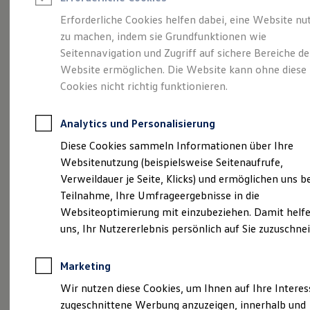
Reifenpakete
Leasing
Erforderliche Cookies helfen dabei, eine Website nu
Leasing-Angebote
zu machen, indem sie Grundfunktionen wie
Willkommen bei der
Gebrauchtwagen Leasing
Seitennavigation und Zugriff auf sichere Bereiche de
Junge Gebrauchtwagen-Leasing
Elektroauto Leasing
Website ermöglichen. Die Website kann ohne diese
Thiel Gruppe
Kleinwagen-Leasing
Cookies nicht richtig funktionieren.
Leasing ohne Anzahlung
Finanzierung
Autokredit mit Schlussrate
Analytics und Personalisierung
Versicherungen und Garantien
Kfz-Versicherung
Diese Cookies sammeln Informationen über Ihre
Restschuldversicherungen
Websitenutzung (beispielsweise Seitenaufrufe,
Garantien
Verweildauer je Seite, Klicks) und ermöglichen uns b
Wartungsverträge
Geschäftskunden
Teilnahme, Ihre Umfrageergebnisse in die
Professional Class bei Volkswagen
Websiteoptimierung mit einzubeziehen. Damit helfe
Großkunden
uns, Ihr Nutzererlebnis persönlich auf Sie zuzuschne
Behörden
Direktkunden
Sonderfahrzeuge
Marketing
Anpfiff zum Gewinn
(
Impressum & Rechtliches
)
Elektromobilität
Wir nutzen diese Cookies, um Ihnen auf Ihre Intere
Elektroautos
zugeschnittene Werbung anzuzeigen, innerhalb und
ID. Tutorials