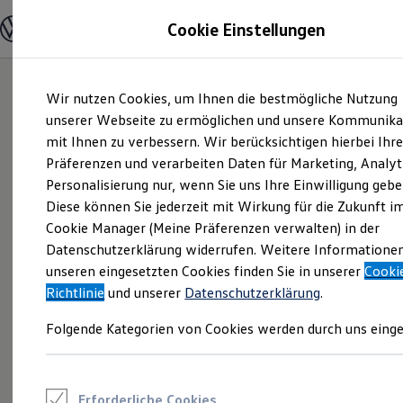
Modelle und Konfigurator
Cookie Einstellungen
Konfigurator
Modelle vergleichen
Konfiguration laden
Zum
Zum
Autosuche
Wir nutzen Cookies, um Ihnen die bestmögliche Nutzung
Hauptinhalt
Footer
Elektroautos
springen
springen
unserer Webseite zu ermöglichen und unsere Kommunika
ENERGY Sondermodelle
Nutzfahrzeuge
mit Ihnen zu verbessern. Wir berücksichtigen hierbei Ihr
SUV und CUV
Präferenzen und verarbeiten Daten für Marketing, Analyt
Familienautos
Personalisierung nur, wenn Sie uns Ihre Einwilligung gebe
Kombis
Kompaktwagen
Diese können Sie jederzeit mit Wirkung für die Zukunft i
Sportwagen
Cookie Manager (Meine Präferenzen verwalten) in der
Schnell verfügbare Fahrzeuge
Angebote und Produkte
Datenschutzerklärung widerrufen. Weitere Informatione
Aktuelle Angebote
unseren eingesetzten Cookies finden Sie in unserer
Cooki
E-Auto-Förderung
Richtlinie
und unserer
Datenschutzerklärung
.
Volkswagen Marktplatz
Die ENERGY Sondermodelle
Folgende Kategorien von Cookies werden durch uns einge
Junge Gebrauchtwagen und Gebrauchtwagen
Volkswagen Zertifizierte Gebrauchtwagen
Elektromobilität bei Gebrauchtwagen
Zubehör- und Serviceangebote
Saisonangebote
Erforderliche Cookies