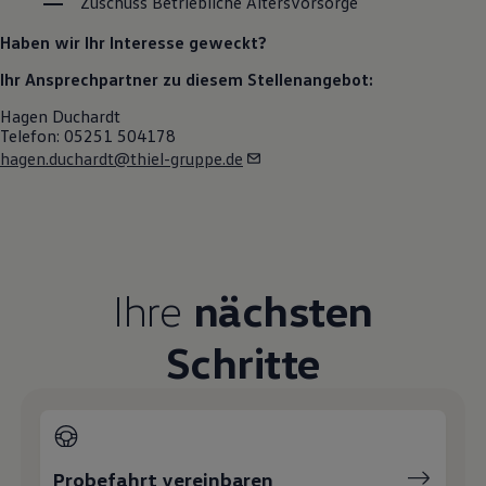
Zuschuss Betriebliche Altersvorsorge
Magazin
Lifestyle
Haben wir Ihr Interesse geweckt?
Transport
Familie
Ihr Ansprechpartner zu diesem Stellenangebot:
Elektromobilität
Hagen Duchardt
Volkswagen R
Telefon: 05251 504178
Pannen- und Unfallhilfe
Volkswagen Kundenbetreuung
hagen.duchardt@thiel-gruppe.de
Ihre
nächsten
Schritte
Probefahrt vereinbaren