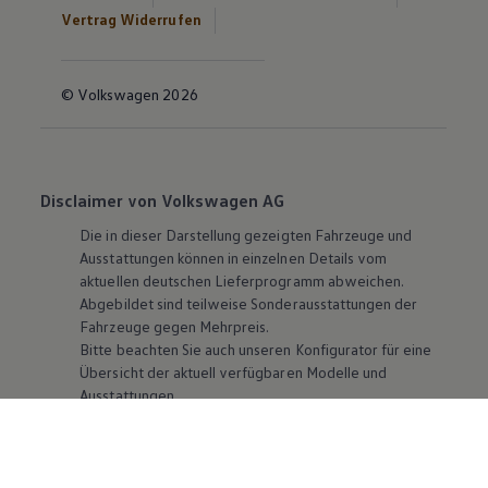
Vertrag Widerrufen
© Volkswagen 2026
Disclaimer von Volkswagen AG
Die in dieser Darstellung gezeigten Fahrzeuge und
Ausstattungen können in einzelnen Details vom
aktuellen deutschen Lieferprogramm abweichen.
Abgebildet sind teilweise Sonderausstattungen der
Fahrzeuge gegen Mehrpreis.
Bitte beachten Sie auch unseren Konfigurator für eine
Übersicht der aktuell verfügbaren Modelle und
Ausstattungen.
Die angegebenen Verbrauchs- und Emissionswerte
beziehen sich nicht auf ein einzelnes Fahrzeug und sind
nicht Bestandteil des Angebots, sondern dienen allein