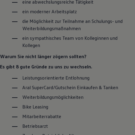
eine abwechslungsreiche Tätigkeit
Motorenöl und Flüssigkeiten
Räder und Reifen
ein moderner Arbeitsplatz
Pannen- und Unfallhilfe
Economy Service
die Möglichkeit zur Teilnahme an Schulungs- und
Volkswagen Teile
Weiterbildungsmaßnahmen
Zubehör
Modellspezifisches Zubehör
ein sympathisches Team von Kolleginnen und
Schutz und Pflege
Kollegen
Transport
Entertainment und Elektronik
Warum Sie nicht länger zögern sollten?
Individualisieren
Wallbox und Ladekabel
Es gibt 8 gute Gründe zu uns zu wechseln.
Digitale Extras
Dienste für Ihr Modell finden
Leistungsorientierte Entlohnung
Volkswagen Apps, Login und Shop
Handy und Fahrzeug verbinden
Aral SuperCard/Gutschein Einkaufen & Tanken
Updates für Software, Karten und Radio
Über Ihr Auto
Weiterbildungsmöglichkeiten
Vorgängermodelle
Bike Leasing
Kundeninformationen
Volkswagen Kundenbetreuung
Mitarbeiterrabatte
Warn- und Kontrollleuchten
Assistenzsysteme
Betriebsarzt
Digitale Betriebsanleitung
Live Beratung