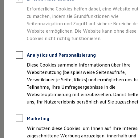
Reifenpakete
Leasing
Erforderliche Cookies helfen dabei, eine Website nu
Leasing-Angebote
zu machen, indem sie Grundfunktionen wie
Gepflegt, geprüft und
Gebrauchtwagen Leasing
Seitennavigation und Zugriff auf sichere Bereiche de
Junge Gebrauchtwagen-Leasing
Elektroauto Leasing
Website ermöglichen. Die Website kann ohne diese
für gut befunden.
Kleinwagen-Leasing
Cookies nicht richtig funktionieren.
Leasing ohne Anzahlung
Volkswagen
Finanzierung
Autokredit mit Schlussrate
Analytics und Personalisierung
Versicherungen und Garantien
Zertifizierte
Kfz-Versicherung
Diese Cookies sammeln Informationen über Ihre
Restschuldversicherungen
Websitenutzung (beispielsweise Seitenaufrufe,
Garantien
Gebrauchtwagen.
Verweildauer je Seite, Klicks) und ermöglichen uns b
Wartungsverträge
Geschäftskunden
Teilnahme, Ihre Umfrageergebnisse in die
Professional Class bei Volkswagen
Websiteoptimierung mit einzubeziehen. Damit helfe
Großkunden
uns, Ihr Nutzererlebnis persönlich auf Sie zuzuschne
Behörden
Direktkunden
Sonderfahrzeuge
Marketing
Anpfiff zum Gewinn
Elektromobilität
Wir nutzen diese Cookies, um Ihnen auf Ihre Intere
Elektroautos
zugeschnittene Werbung anzuzeigen, innerhalb und
ID. Tutorials