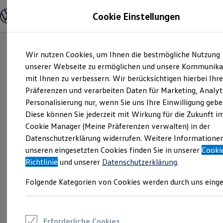
Modelle und Konfigurator
Cookie Einstellungen
Konfigurator
Modelle vergleichen
Konfiguration laden
Zum
Zum
Autosuche
Wir nutzen Cookies, um Ihnen die bestmögliche Nutzung
Hauptinhalt
Footer
Elektroautos
springen
springen
unserer Webseite zu ermöglichen und unsere Kommunika
ENERGY Sondermodelle
Nutzfahrzeuge
mit Ihnen zu verbessern. Wir berücksichtigen hierbei Ihr
SUV und CUV
Präferenzen und verarbeiten Daten für Marketing, Analyt
Familienautos
Personalisierung nur, wenn Sie uns Ihre Einwilligung gebe
Kombis
Kompaktwagen
Diese können Sie jederzeit mit Wirkung für die Zukunft i
Sportwagen
Cookie Manager (Meine Präferenzen verwalten) in der
Schnell verfügbare Fahrzeuge
Angebote und Produkte
Datenschutzerklärung widerrufen. Weitere Informatione
Aktuelle Angebote
unseren eingesetzten Cookies finden Sie in unserer
Cooki
E-Auto-Förderung
Richtlinie
und unserer
Datenschutzerklärung
.
Volkswagen Marktplatz
Die ENERGY Sondermodelle
Folgende Kategorien von Cookies werden durch uns einge
Junge Gebrauchtwagen und Gebrauchtwagen
Volkswagen Zertifizierte Gebrauchtwagen
Elektromobilität bei Gebrauchtwagen
Zubehör- und Serviceangebote
Saisonangebote
Erforderliche Cookies