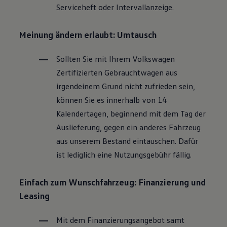
Serviceheft oder Intervallanzeige.
Magazin
Lifestyle
Transport
Meinung ändern erlaubt: Umtausch
Familie
Elektromobilität
Volkswagen R
Sollten Sie mit Ihrem
Volkswagen
Pannen- und Unfallhilfe
Zertifizierten
Gebrauchtwagen
aus
Volkswagen Kundenbetreuung
irgendeinem Grund nicht zufrieden sein,
können Sie es innerhalb von 14
Kalendertagen, beginnend mit dem Tag der
Auslieferung, gegen ein anderes Fahrzeug
aus unserem Bestand eintauschen. Dafür
ist lediglich eine Nutzungsgebühr fällig.
Einfach zum Wunschfahrzeug: Finanzierung und
Leasing
Mit dem Finanzierungsangebot samt