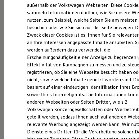
Elektrofahrzeugkonzepte
außerhalb der Volkswagen Webseiten. Diese Cookie
ID. EVERY1
sammeln Informationen darüber, wie Sie unsere We
Reichweite
(
Impressum & Rechtliches
)
nutzen, zum Beispiel, welche Seiten Sie am meisten
Reichweite der ID. Modelle
Reichweite im Winter
besuchen oder wie Sie sich auf der Seite bewegen. D
Rekuperation
Zweck dieser Cookies ist es, Ihnen für Sie relevante
Laden
an Ihre Interessen angepasste Inhalte anzubieten. S
Laden unterwegs
Laden Zuhause
werden außerdem dazu verwendet, die
Ladestationen finden
Ganz selbstverständlich.
Das
Erscheinungshäufigkeit einer Anzeige zu begrenzen 
Ladezeitensimulator
Effektivität von Kampagnen zu messen und zu steue
Batterie
Gebrauchtwagen
-
Sicherheit
registrieren, ob Sie eine Webseite besucht haben od
Leistungsversprechen.
Garantie und Lebensdauer
nicht, sowie welche Inhalte genutzt worden sind. Di
Nachhaltigkeit
basiert auf einer eindeutigen Identifikation Ihres B
Technologie
Kosten und Kauf
Rundum sicher: der 360°
Gebrauchtwagen
-
sowie Ihres Internetgeräts. Die Informationen kön
Verbrauchskosten
Check
anderen Webseiten oder Seiten Dritter, wie z.B.
Kaufoptionen
Volkswagen Konzerngesellschaften oder Werbetrei
E-Auto-Förderung
Software und Konnektivität
geteilt werden, sodass Ihnen auch auf anderen Web
Bevor ein
Volkswagen
Zertifizierter
Die ID. Software 6
relevante Werbung angezeigt werden kann. Wir nut
Gebrauchtwagen
an unsere Kunden
ID. Software Versionen und Updates
Dienste eines Dritten für die Verarbeitung solcher D
Digitale Extras
übergeben wird, prüfen wir den Zustand
Schnittstellen zu Ihrem ID.