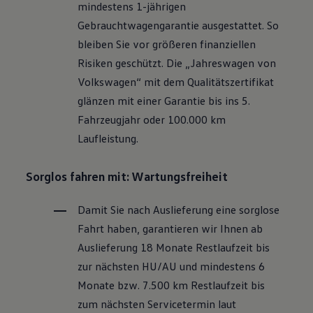
mindestens 1-jährigen
Motorenöl und Flüssigkeiten
Räder und Reifen
Gebrauchtwagengarantie ausgestattet. So
Pannen- und Unfallhilfe
bleiben Sie vor größeren finanziellen
Economy Service
Volkswagen Teile
Risiken geschützt. Die „Jahreswagen von
Zubehör
Volkswagen
“ mit dem Qualitätszertifikat
Modellspezifisches Zubehör
Schutz und Pflege
glänzen mit einer Garantie bis ins 5.
Transport
Fahrzeugjahr oder 100.000 km
Entertainment und Elektronik
Individualisieren
Laufleistung.
Wallbox und Ladekabel
Digitale Extras
Dienste für Ihr Modell finden
Sorglos fahren mit: Wartungsfreiheit
Volkswagen Apps, Login und Shop
Handy und Fahrzeug verbinden
Damit Sie nach Auslieferung eine sorglose
Updates für Software, Karten und Radio
Über Ihr Auto
Fahrt haben, garantieren wir Ihnen ab
Vorgängermodelle
Auslieferung 18 Monate Restlaufzeit bis
Kundeninformationen
Volkswagen Kundenbetreuung
zur nächsten
HU/AU
und mindestens 6
Warn- und Kontrollleuchten
Monate bzw. 7.500 km Restlaufzeit bis
Assistenzsysteme
Digitale Betriebsanleitung
zum nächsten Servicetermin laut
Live Beratung